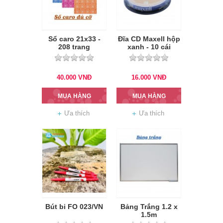
Sổ caro 21x33 -
Đĩa CD Maxell hộp
208 trang
xanh - 10 cái
40.000
VNĐ
16.000
VNĐ
MUA HÀNG
MUA HÀNG
Ưa thích
Ưa thích
Bút bi FO 023/VN
Bảng Trắng 1.2 x
1.5m