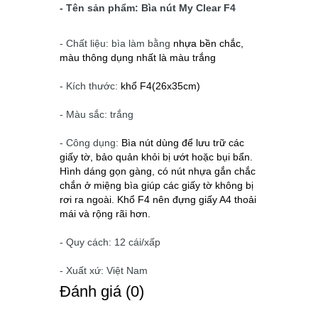
- Tên sản phẩm: Bìa nút My Clear F4
- Chất liệu: bìa làm bằng
nhựa bền chắc,
màu thông dụng nhất là màu trắng
- Kích thước:
khổ F4
(26x35cm)
- Màu sắc: trắng
- Công dụng:
Bìa nút dùng để lưu trữ các
giấy tờ, bảo quản khỏi bị ướt hoặc bụi bẩn.
Hình dáng gọn gàng, có nút nhựa gắn chắc
chắn ở miệng bìa giúp các giấy tờ không bị
rơi ra ngoài. Khổ F4 nên đựng giấy A4 thoải
mái và rộng rãi hơn.
- Quy cách: 12 cái/xấp
- Xuất xứ: Việt Nam
Ðánh giá (0)