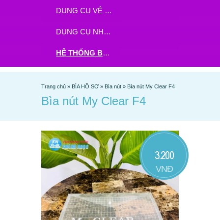
DỤNG CỤ VỆ SINH
DỤNG CỤ NHÀ BẾP
HỆ THỐNG BHX - TGDĐ ĐẶT HÀNG TẠI ĐÂY
Trang chủ
»
BÌA HỒ SƠ
»
Bìa nút
»
Bìa nút My Clear F4
Bìa nút My Clear F4
3.200
VNĐ