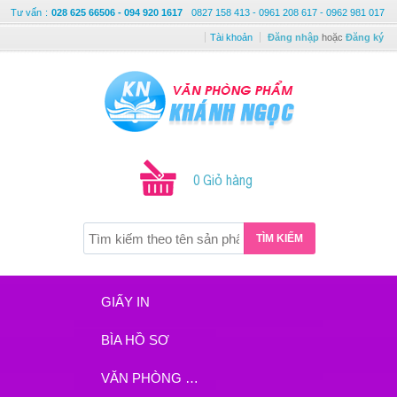
Tư vấn
:
028 625 66506 - 094 920 1617
0827 158 413 - 0961 208 617 - 0962 981 017
Tài khoản
Đăng nhập
hoặc
Đăng ký
0 Giỏ hàng
TÌM KIẾM
GIẤY IN
BÌA HỒ SƠ
VĂN PHÒNG PHẨM