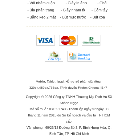
- Vải nhám cuộn
- Giấy in ảnh
- Chổi
- Bìa phân trang
- Giấy nhám tờ
- Gôm tẩy
- Băng keo 2 mặt
- Bút mực nước
- Bút xóa
Mobile, Tablet, Ipad: Hỗ trợ độ phân giải rộng
320px,480px,768px. Trình duyệt:
Firefox
,
Chrome
,
IE>7
Copyright © 2026 Công ty TNHH Thương Mại Dịch Vụ SX
Khánh Ngọc
Mã số thuế : 0313517406 Thành lập ngày từ ngày 03
tháng 11 năm 2015 do Sở kế hoạch và đầu tư TP HCM
cấp.
Văn phòng : 69/23/13 Đường Số 3, P. Bình Hưng Hòa, Q.
Bình Tân, TP. Hồ Chí Minh