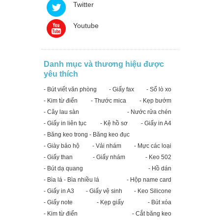
Twitter
Youtube
Danh mục và thương hiệu được
yêu thích
- Bút viết văn phòng
- Giấy fax
- Sổ lò xo
- Kim từ điển
- Thước mica
- Kẹp bướm
- Cây lau sàn
- Nước rửa chén
- Giấy in liên tục
- Kệ hồ sơ
- Giấy in A4
- Băng keo trong - Băng keo đục
- Giày bảo hộ
- Vải nhám
- Mực các loại
- Giấy than
- Giấy nhám
- Keo 502
- Bút dạ quang
- Hồ dán
- Bìa lá - Bìa nhiều lá
- Hộp name card
- Giấy in A3
- Giấy vệ sinh
- Keo Silicone
- Giấy note
- Kẹp giấy
- Bút xóa
- Kim từ điển
- Cắt băng keo