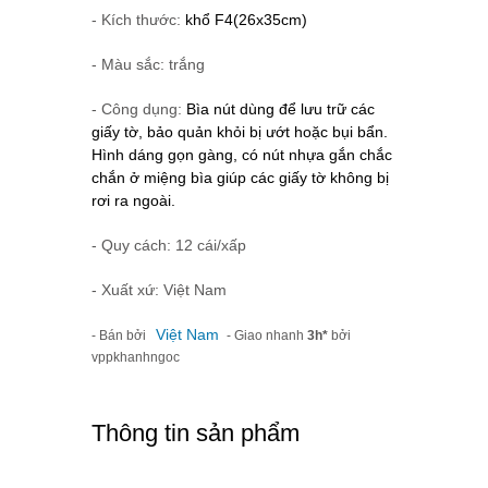
- Kích thước:
khổ F4
(26x35cm)
- Màu sắc: trắng
- Công dụng:
Bìa nút dùng để lưu trữ các
giấy tờ, bảo quản khỏi bị ướt hoặc bụi bẩn.
Hình dáng gọn gàng, có nút nhựa gắn chắc
chắn ở miệng bìa giúp các giấy tờ không bị
rơi ra ngoài.
- Quy cách: 12 cái/xấp
- Xuất xứ: Việt Nam
Việt Nam
- Bán bởi
- Giao nhanh
3h*
bởi
vppkhanhngoc
Thông tin sản phẩm