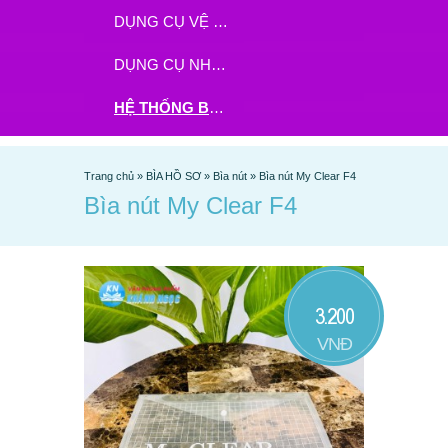
DỤNG CỤ VỆ SINH
DỤNG CỤ NHÀ BẾP
HỆ THỐNG BHX - TGDĐ ĐẶT HÀNG TẠI ĐÂY
Trang chủ
»
BÌA HỒ SƠ
»
Bìa nút
»
Bìa nút My Clear F4
Bìa nút My Clear F4
3.200
VNĐ