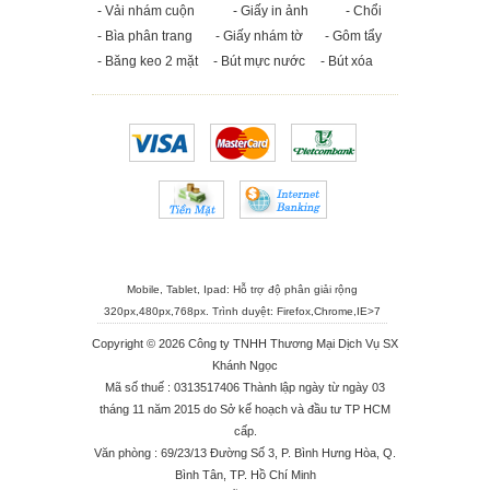
- Vải nhám cuộn
- Giấy in ảnh
- Chổi
- Bìa phân trang
- Giấy nhám tờ
- Gôm tẩy
- Băng keo 2 mặt
- Bút mực nước
- Bút xóa
Mobile, Tablet, Ipad: Hỗ trợ độ phân giải rộng
320px,480px,768px. Trình duyệt:
Firefox
,
Chrome
,
IE>7
Copyright © 2026 Công ty TNHH Thương Mại Dịch Vụ SX
Khánh Ngọc
Mã số thuế : 0313517406 Thành lập ngày từ ngày 03
tháng 11 năm 2015 do Sở kế hoạch và đầu tư TP HCM
cấp.
Văn phòng : 69/23/13 Đường Số 3, P. Bình Hưng Hòa, Q.
Bình Tân, TP. Hồ Chí Minh