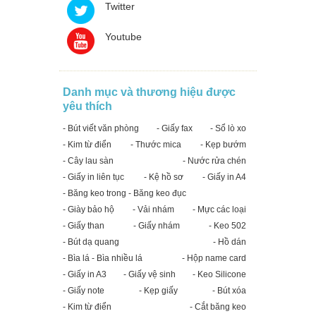
Twitter
Youtube
Danh mục và thương hiệu được
yêu thích
- Bút viết văn phòng
- Giấy fax
- Sổ lò xo
- Kim từ điển
- Thước mica
- Kẹp bướm
- Cây lau sàn
- Nước rửa chén
- Giấy in liên tục
- Kệ hồ sơ
- Giấy in A4
- Băng keo trong - Băng keo đục
- Giày bảo hộ
- Vải nhám
- Mực các loại
- Giấy than
- Giấy nhám
- Keo 502
- Bút dạ quang
- Hồ dán
- Bìa lá - Bìa nhiều lá
- Hộp name card
- Giấy in A3
- Giấy vệ sinh
- Keo Silicone
- Giấy note
- Kẹp giấy
- Bút xóa
- Kim từ điển
- Cắt băng keo