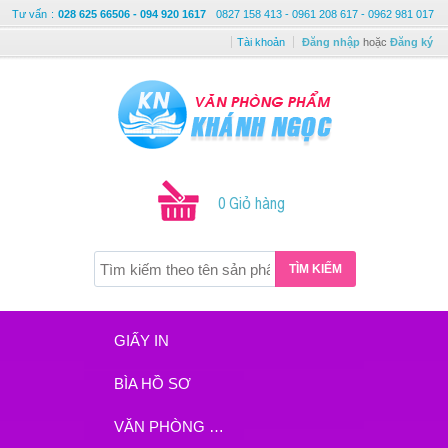
Tư vấn
:
028 625 66506 - 094 920 1617
0827 158 413 - 0961 208 617 - 0962 981 017
Tài khoản
Đăng nhập
hoặc
Đăng ký
0 Giỏ hàng
TÌM KIẾM
GIẤY IN
BÌA HỒ SƠ
VĂN PHÒNG PHẨM