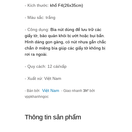
- Kích thước:
khổ F4
(26x35cm)
- Màu sắc: trắng
- Công dụng:
Bìa nút dùng để lưu trữ các
giấy tờ, bảo quản khỏi bị ướt hoặc bụi bẩn.
Hình dáng gọn gàng, có nút nhựa gắn chắc
chắn ở miệng bìa giúp các giấy tờ không bị
rơi ra ngoài.
- Quy cách: 12 cái/xấp
- Xuất xứ: Việt Nam
Việt Nam
- Bán bởi
- Giao nhanh
3h*
bởi
vppkhanhngoc
Thông tin sản phẩm