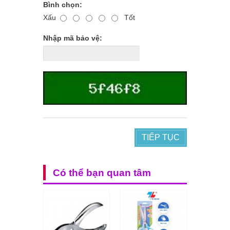
Bình chọn:
Xấu
Tốt
Nhập mã bảo vệ:
TIẾP TỤC
Có thể bạn quan tâm