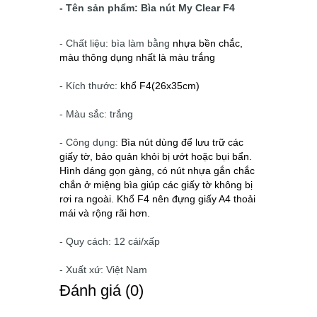
- Tên sản phẩm: Bìa nút My Clear F4
- Chất liệu: bìa làm bằng
nhựa bền chắc,
màu thông dụng nhất là màu trắng
- Kích thước:
khổ F4
(26x35cm)
- Màu sắc: trắng
- Công dụng:
Bìa nút dùng để lưu trữ các
giấy tờ, bảo quản khỏi bị ướt hoặc bụi bẩn.
Hình dáng gọn gàng, có nút nhựa gắn chắc
chắn ở miệng bìa giúp các giấy tờ không bị
rơi ra ngoài. Khổ F4 nên đựng giấy A4 thoải
mái và rộng rãi hơn.
- Quy cách: 12 cái/xấp
- Xuất xứ: Việt Nam
Ðánh giá (0)