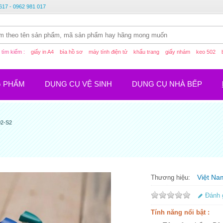
617 - 0962 981 017
tìm kiếm :
giấy in A4
bìa hồ sơ
máy tính điện tử
khẩu trang
giấy nhám
keo 502
G PHẨM
DỤNG CỤ VỆ SINH
DỤNG CỤ NHÀ BẾP
02-S2
Việt Na
Thương hiệu:
Đánh 
Tính năng nổi bật :