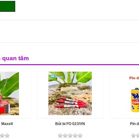
n quan tâm
A Maxell
Bút bi FO 023/VN
Pin đ