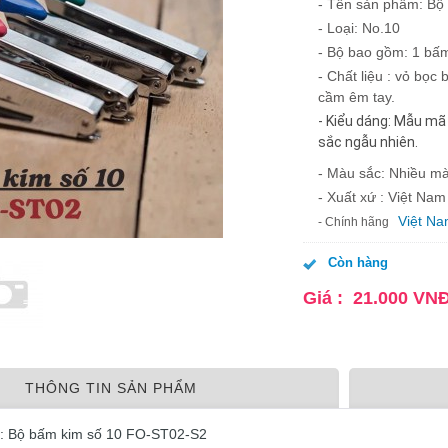
- Tên sản phẩm: Bộ
- Loại: No.10
- Bộ bao gồm: 1 bấ
- Chất liệu : vỏ bọ
cầm êm tay.
- Kiểu dáng: Mẫu mã
sắc ngẫu nhiên.
- Màu sắc: Nhiều m
- Xuất xứ : Việt Nam
Việt N
- Chính hãng
Còn hàng
Giá :
21.000
VN
THÔNG TIN SẢN PHẨM
: Bộ bấm kim số 10 FO-ST02-S2