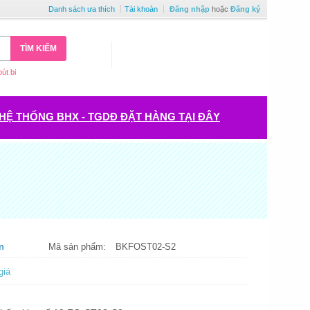
Danh sách ưa thích
Tài khoản
Đăng nhập
hoặc
Đăng ký
TÌM KIẾM
bút bi
HỆ THỐNG BHX - TGDĐ ĐẶT HÀNG TẠI ĐÂY
m
Mã sản phẩm:
BKFOST02-S2
giá