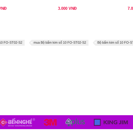
VNĐ
3.000
VNĐ
7.
 10 FO-ST02-S2
mua Bộ bấm kim số 10 FO-ST02-S2
Bộ bấm kim số 10 FO-S