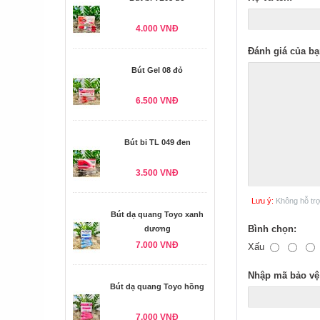
4.000 VNĐ
Đánh giá của bạ
Bút Gel 08 đỏ
6.500 VNĐ
Bút bi TL 049 đen
3.500 VNĐ
Lưu ý:
Không hỗ tr
Bút dạ quang Toyo xanh
Bình chọn:
dương
7.000 VNĐ
Xấu
Nhập mã bảo vệ
Bút dạ quang Toyo hồng
7.000 VNĐ