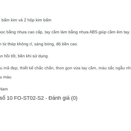
1 bấm kim và 2 hộp kim bấm
ỏ bọc bằng nhựa cao cấp, tay cầm làm bằng nhựa ABS giúp cầm êm tay.
 từ thép không rỉ, sáng bóng, độ bền cao.
n hồi tốt, bền khi sử dụng.
u mã đẹp, thiết kế chắc chắn, thon gọn vừa tay cầm, màu sắc ngẫu nh
ều màu
t Nam
số 10 FO-ST02-S2 - Ðánh giá (0)