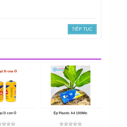
TIẾP TỤC
ại D con Ó
Ép Plastic A4 100Mic