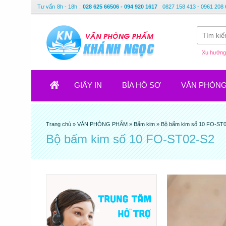
Tư vấn
8h - 18h
:
028 625 66506 - 094 920 1617
0827 158 413 - 0961 208 
Xu hướng 
GIẤY IN
BÌA HỒ SƠ
VĂN PHÒN
Trang chủ
»
VĂN PHÒNG PHẨM
»
Bấm kim
»
Bộ bấm kim số 10 FO-ST
Bộ bấm kim số 10 FO-ST02-S2