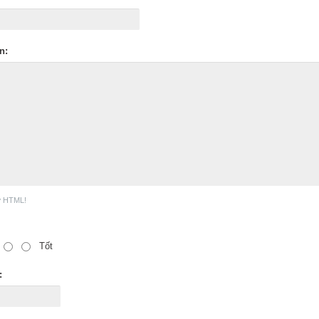
n:
ợ HTML!
Tốt
: