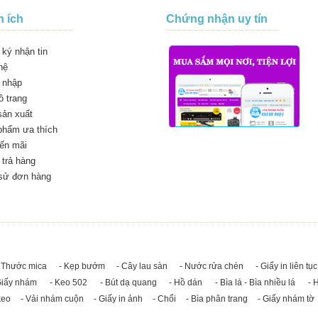
n ích
Chứng nhận uy tín
ký nhận tin
hệ
 nhập
 trang
sản xuất
phẩm ưa thích
ến mãi
trả hàng
 sử đơn hàng
 Thước mica
- Kẹp bướm
- Cây lau sàn
- Nước rửa chén
- Giấy in liên tục
Giấy nhám
- Keo 502
- Bút dạ quang
- Hồ dán
- Bìa lá - Bìa nhiều lá
- 
keo
- Vải nhám cuộn
- Giấy in ảnh
- Chổi
- Bìa phân trang
- Giấy nhám tờ