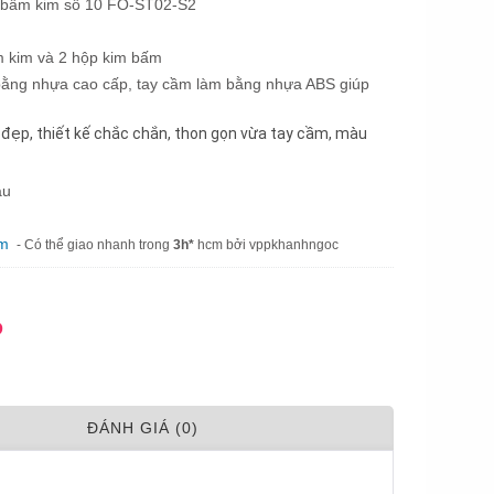
 bấm kim số 10 FO-ST02-S2
m kim và 2 hộp kim bấm
c bằng nhựa cao cấp, tay cầm làm bằng nhựa ABS giúp
 đẹp, thiết kế chắc chắn, thon gọn vừa tay cầm, màu
àu
am
- Có thể giao nhanh trong
3h*
hcm bởi vppkhanhngoc
Đ
ÐÁNH GIÁ (0)