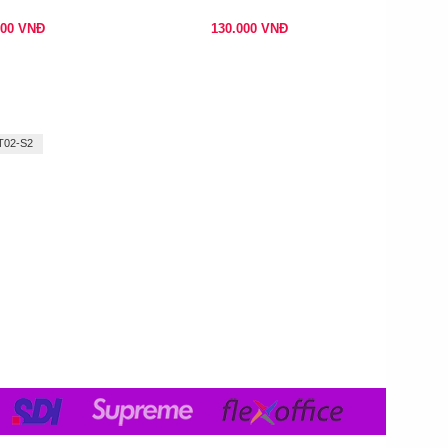
000
VNĐ
130.000
VNĐ
T02-S2