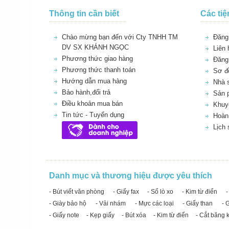
Thông tin cần biết
Các tiệ
Chào mừng bạn đến với Cty TNHH TM
Đăng 
DV SX KHÁNH NGỌC
Liên 
Phương thức giao hàng
Đăng
Phương thức thanh toán
Sơ đồ
Hướng dẫn mua hàng
Nhà 
Bảo hành,đổi trả
Sản 
Điều khoản mua bán
Khuy
Tin tức - Tuyển dụng
Hoàn 
Lịch
Danh mục và thương hiệu được yêu thích
- Bút viết văn phòng
- Giấy fax
- Sổ lò xo
- Kim từ điển
-
- Giày bảo hộ
- Vải nhám
- Mực các loại
- Giấy than
- 
- Giấy note
- Kẹp giấy
- Bút xóa
- Kim từ điển
- Cắt băng 