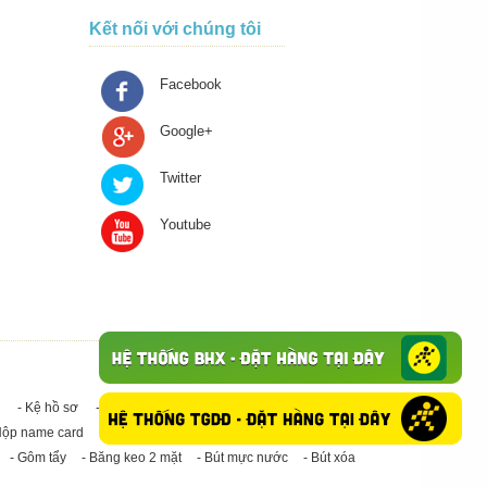
Kết nối với chúng tôi
Facebook
Google+
Twitter
Youtube
- Kệ hồ sơ
- Giấy in A4
- Băng keo trong - Băng keo đục
Hộp name card
- Giấy in A3
- Giấy vệ sinh
- Keo Silicone
- Gôm tẩy
- Băng keo 2 mặt
- Bút mực nước
- Bút xóa