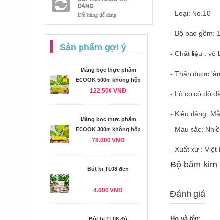
- Loại: No.10
- Bộ bao gồm: 
Sản phẩm gợi ý
- Chất liệu : v
Màng bọc thực phẩm
- Thân được làm
ECOOK 500m không hộp
122.500 VNĐ
- Lò co có độ đà
- Kiểu dáng: Mẫ
Màng bọc thực phẩm
- Màu sắc: Nhi
ECOOK 300m không hộp
78.000 VNĐ
- Xuất xứ : Việ
Bộ bấm kim 
Bút bi TL08 đen
4.000 VNĐ
Đánh giá
Họ và tên:
Bút bi TL08 đỏ