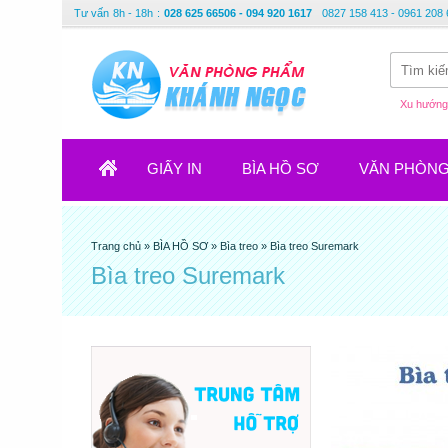
Tư vấn
8h - 18h
:
028 625 66506 - 094 920 1617
0827 158 413 - 0961 208 
Xu hướng 
GIẤY IN
BÌA HỒ SƠ
VĂN PHÒN
Trang chủ
»
BÌA HỒ SƠ
»
Bìa treo
»
Bìa treo Suremark
Bìa treo Suremark