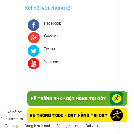
Kết nối với chúng tôi
Facebook
Google+
Twitter
Youtube
- Kệ hồ sơ
- Giấy in A4
- Băng keo trong - Băng keo đục
Hộp name card
- Giấy in A3
- Giấy vệ sinh
- Keo Silicone
- Gôm tẩy
- Băng keo 2 mặt
- Bút mực nước
- Bút xóa