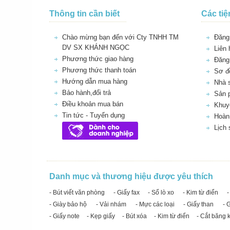
Thông tin cần biết
Các tiệ
Chào mừng bạn đến với Cty TNHH TM
Đăng 
DV SX KHÁNH NGỌC
Liên 
Phương thức giao hàng
Đăng
Phương thức thanh toán
Sơ đồ
Hướng dẫn mua hàng
Nhà 
Bảo hành,đổi trả
Sản 
Điều khoản mua bán
Khuy
Tin tức - Tuyển dụng
Hoàn 
Lịch
Danh mục và thương hiệu được yêu thích
- Bút viết văn phòng
- Giấy fax
- Sổ lò xo
- Kim từ điển
-
- Giày bảo hộ
- Vải nhám
- Mực các loại
- Giấy than
- 
- Giấy note
- Kẹp giấy
- Bút xóa
- Kim từ điển
- Cắt băng 