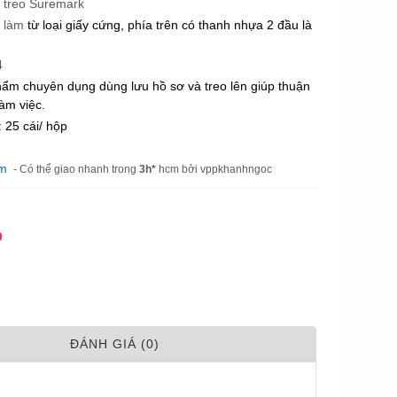
 treo Suremark
c làm
từ loại giấy cứng, phía trên có thanh nhựa 2 đầu là
4
ẩm chuyên dụng dùng lưu hồ sơ và treo lên giúp thuận
làm việc.
 25 cái/ hộp
am
- Có thể giao nhanh trong
3h*
hcm bởi vppkhanhngoc
Đ
ÐÁNH GIÁ (0)