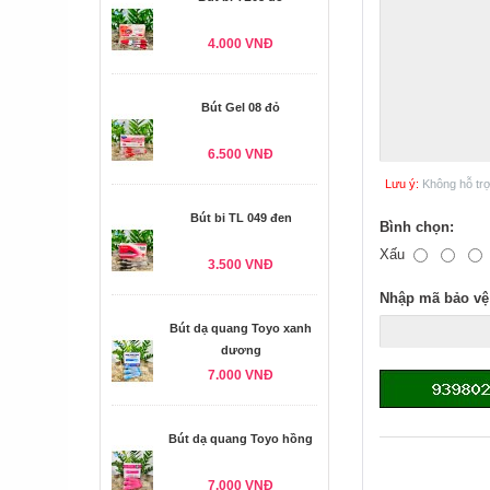
4.000 VNĐ
Bút Gel 08 đỏ
6.500 VNĐ
Lưu ý:
Không hỗ tr
Bút bi TL 049 đen
Bình chọn:
Xấu
3.500 VNĐ
Nhập mã bảo vệ
Bút dạ quang Toyo xanh
dương
7.000 VNĐ
Bút dạ quang Toyo hồng
7.000 VNĐ