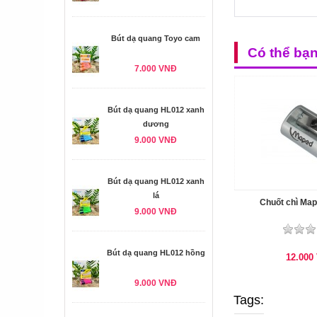
Bút dạ quang Toyo cam
Có thể bạ
7.000 VNĐ
Bút dạ quang HL012 xanh
dương
9.000 VNĐ
Bút dạ quang HL012 xanh
lá
Chuốt chì Ma
9.000 VNĐ
Bút dạ quang HL012 hồng
12.000
9.000 VNĐ
Tags: