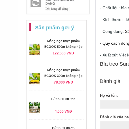
- Chất liệu: bì
- Kích thước: k
Sản phẩm gợi ý
- Công dụng:
Sả
Màng bọc thực phẩm
- Quy cách đóng
ECOOK 500m không hộp
122.500 VNĐ
- Xuất xứ: Việt
Bìa treo Sur
Màng bọc thực phẩm
ECOOK 300m không hộp
Đánh giá
78.000 VNĐ
Họ và tên:
Bút bi TL08 đen
4.000 VNĐ
Đánh giá của bạ
Bút bi TL08 đỏ