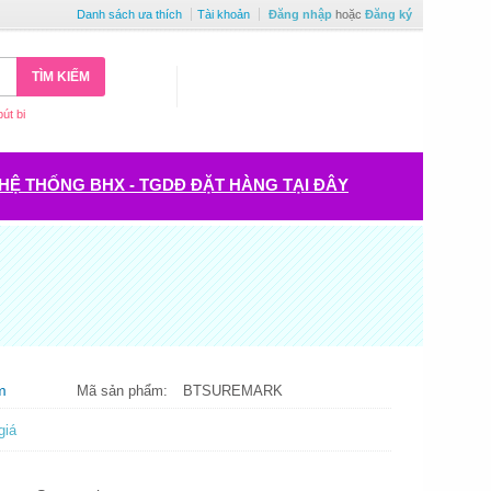
Danh sách ưa thích
Tài khoản
Đăng nhập
hoặc
Đăng ký
TÌM KIẾM
bút bi
HỆ THỐNG BHX - TGDĐ ĐẶT HÀNG TẠI ĐÂY
m
Mã sản phẩm:
BTSUREMARK
giá