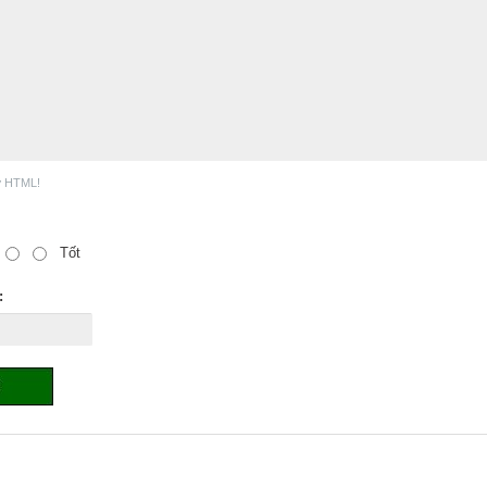
ợ HTML!
Tốt
: