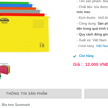
- Tên sản phẩm: Bìa
- Chất liệu: bìa đượ
móc treo.
- Kích thước: khổ A
- Công dụng:
Sản ph
tiện trong quá trình 
- Quy cách đóng gói:
- Xuất xứ: Việt Nam
Việt N
- Chính hãng
Còn hàng
Giá :
12.000
VN
THÔNG TIN SẢN PHẨM
: Bìa treo Suremark