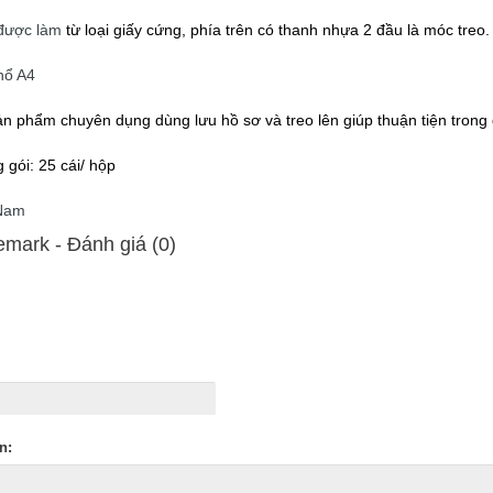
a được làm
từ loại giấy cứng, phía trên có thanh nhựa 2 đầu là móc treo.
hổ A4
n phẩm chuyên dụng dùng lưu hồ sơ và treo lên giúp thuận tiện trong q
 gói: 25 cái/ hộp
 Nam
emark - Ðánh giá (0)
n: