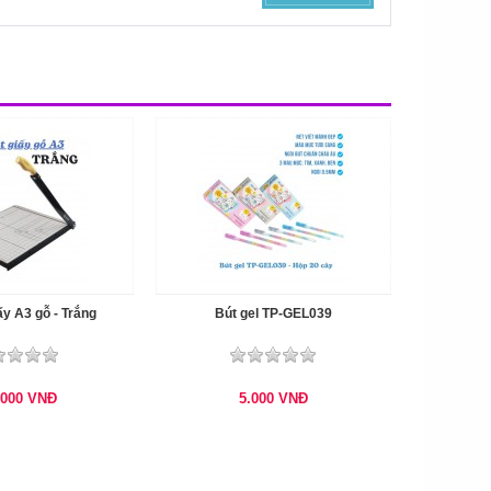
ấy A3 gỗ - Trắng
Bút gel TP-GEL039
.000
VNĐ
5.000
VNĐ