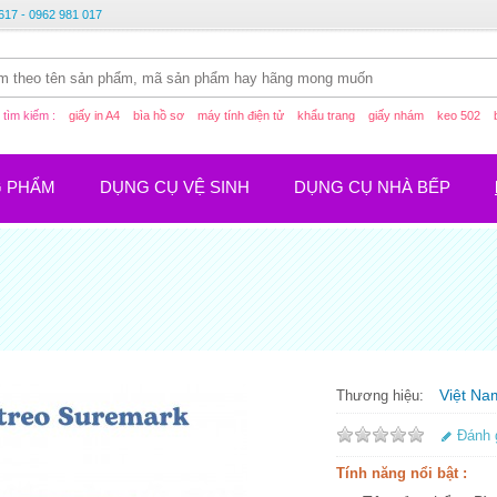
617 - 0962 981 017
tìm kiếm :
giấy in A4
bìa hồ sơ
máy tính điện tử
khẩu trang
giấy nhám
keo 502
G PHẨM
DỤNG CỤ VỆ SINH
DỤNG CỤ NHÀ BẾP
Việt Na
Thương hiệu:
Đánh 
Tính năng nổi bật :