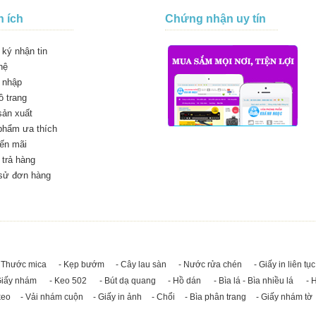
n ích
Chứng nhận uy tín
ký nhận tin
hệ
 nhập
 trang
sản xuất
phẩm ưa thích
ến mãi
trả hàng
 sử đơn hàng
 Thước mica
- Kẹp bướm
- Cây lau sàn
- Nước rửa chén
- Giấy in liên tục
Giấy nhám
- Keo 502
- Bút dạ quang
- Hồ dán
- Bìa lá - Bìa nhiều lá
- 
keo
- Vải nhám cuộn
- Giấy in ảnh
- Chổi
- Bìa phân trang
- Giấy nhám tờ