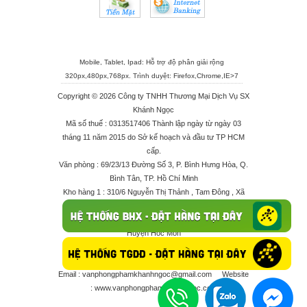
Mobile, Tablet, Ipad: Hỗ trợ độ phân giải rộng
320px,480px,768px. Trình duyệt:
Firefox
,
Chrome
,
IE>7
Copyright © 2026 Công ty TNHH Thương Mại Dịch Vụ SX
Khánh Ngọc
Mã số thuế : 0313517406 Thành lập ngày từ ngày 03
tháng 11 năm 2015 do Sở kế hoạch và đầu tư TP HCM
cấp.
Văn phòng : 69/23/13 Đường Số 3, P. Bình Hưng Hòa, Q.
Bình Tân, TP. Hồ Chí Minh
Kho hàng 1 : 310/6 Nguyễn Thị Thảnh , Tam Đông , Xã
Thới Tam Thôn , Huyện Hóc Môn
Kho hàng 2 : 68/2X Ấp Đông 1 , Xã Thới Tam Thôn ,
Huyện Hóc Môn
Điện thoại : 028 625 66506 - 0909 682 189 - 082 7158
413 - 096 298 10 17 - 0961 208 617
Email :
vanphongphamkhanhngoc@gmail.com
Website
:
www.vanphongphamkhanhngoc.com