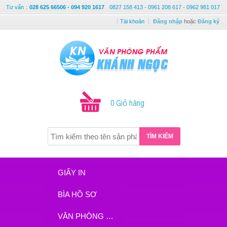
Tư vấn
:
028 625 66506 - 094 920 1617
0827 158 413 - 0961 208 617 - 0962 981 017
Tài khoản
Đăng nhập
hoặc
Đăng ký
0 Giỏ hàng
TÌM KIẾM
GIẤY IN
BÌA HỒ SƠ
VĂN PHÒNG PHẨM