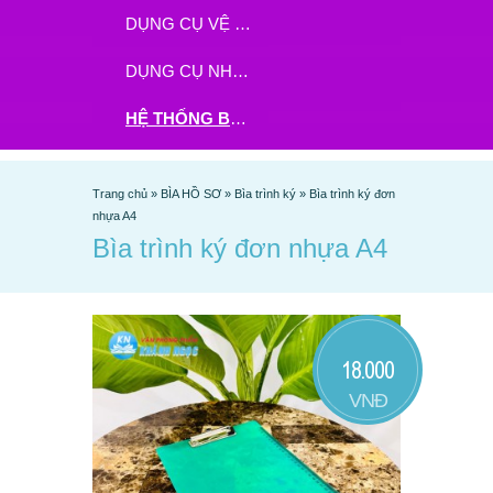
DỤNG CỤ VỆ SINH
DỤNG CỤ NHÀ BẾP
HỆ THỐNG BHX - TGDĐ ĐẶT HÀNG TẠI ĐÂY
Trang chủ
»
BÌA HỒ SƠ
»
Bìa trình ký
»
Bìa trình ký đơn
nhựa A4
Bìa trình ký đơn nhựa A4
18.000
VNĐ