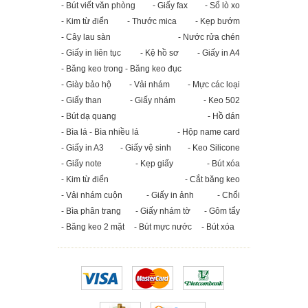
- Bút viết văn phòng
- Giấy fax
- Sổ lò xo
- Kim từ điển
- Thước mica
- Kẹp bướm
- Cây lau sàn
- Nước rửa chén
- Giấy in liên tục
- Kệ hồ sơ
- Giấy in A4
- Băng keo trong - Băng keo đục
- Giày bảo hộ
- Vải nhám
- Mực các loại
- Giấy than
- Giấy nhám
- Keo 502
- Bút dạ quang
- Hồ dán
- Bìa lá - Bìa nhiều lá
- Hộp name card
- Giấy in A3
- Giấy vệ sinh
- Keo Silicone
- Giấy note
- Kẹp giấy
- Bút xóa
- Kim từ điển
- Cắt băng keo
- Vải nhám cuộn
- Giấy in ảnh
- Chổi
- Bìa phân trang
- Giấy nhám tờ
- Gôm tẩy
- Băng keo 2 mặt
- Bút mực nước
- Bút xóa