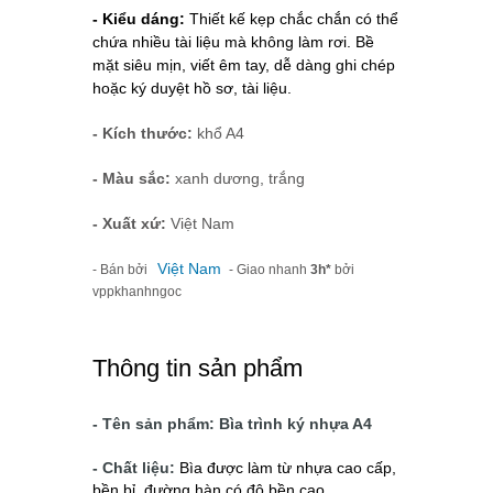
- Kiểu dáng:
 Thiết kế kẹp chắc chắn có thể 
chứa nhiều tài liệu mà không làm rơi. Bề 
mặt siêu mịn, viết êm tay, dễ dàng ghi chép 
hoặc ký duyệt hồ sơ, tài liệu.
- Kích thước:
khổ A4
- Màu sắc:
xanh dương, trắng
- Xuất xứ:
Việt Nam
Việt Nam
- Bán bởi
- Giao nhanh
3h*
bởi
vppkhanhngoc
Thông tin sản phẩm
- Tên sản phẩm: Bìa trình ký nhựa A4
- Chất liệu:
Bìa được làm từ nhựa cao cấp, 
bền bỉ, đường hàn có độ bền cao. 