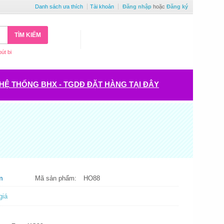
Danh sách ưa thích
Tài khoản
Đăng nhập
hoặc
Đăng ký
TÌM KIẾM
bút bi
HỆ THỐNG BHX - TGDĐ ĐẶT HÀNG TẠI ĐÂY
m
Mã sản phẩm:
HO88
giá