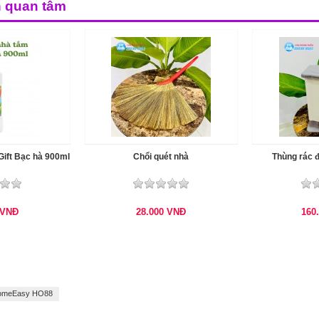
n quan tâm
ift Bạc hà 900ml
Chổi quét nhà
Thùng rác đ
VNĐ
28.000
VNĐ
160
 HomeEasy HO88