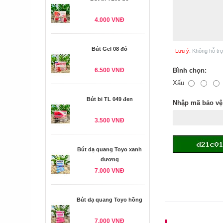
4.000 VNĐ
Bút Gel 08 đỏ
Lưu ý:
Không hỗ tr
6.500 VNĐ
Bình chọn:
Xấu
Bút bi TL 049 đen
Nhập mã bảo vệ
3.500 VNĐ
Bút dạ quang Toyo xanh
dương
7.000 VNĐ
Bút dạ quang Toyo hồng
7.000 VNĐ