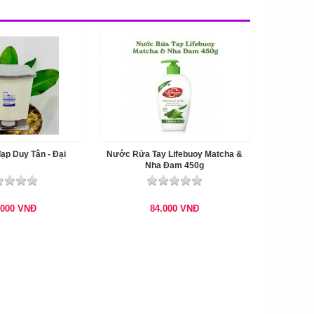
ạp Duy Tân - Đại
Nước Rửa Tay Lifebuoy Matcha &
Nha Đam 450g
.000
VNĐ
84.000
VNĐ