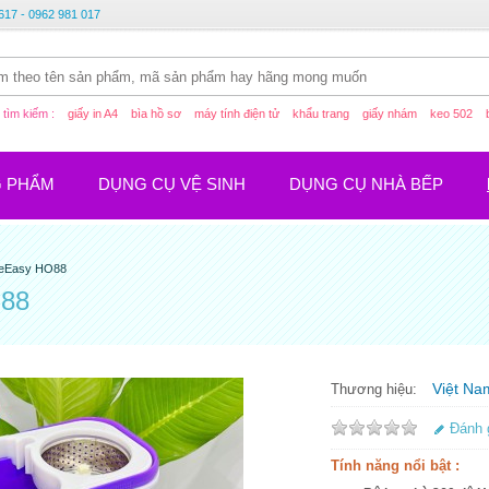
617 - 0962 981 017
tìm kiếm :
giấy in A4
bìa hồ sơ
máy tính điện tử
khẩu trang
giấy nhám
keo 502
G PHẨM
DỤNG CỤ VỆ SINH
DỤNG CỤ NHÀ BẾP
meEasy HO88
O88
Việt Na
Thương hiệu:
Đánh 
Tính năng nổi bật :