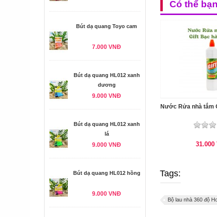
Có thể bạ
Bút dạ quang Toyo cam
7.000 VNĐ
Bút dạ quang HL012 xanh
dương
9.000 VNĐ
Nước Rửa nhà tắm G
Bút dạ quang HL012 xanh
lá
31.000
9.000 VNĐ
Tags:
Bút dạ quang HL012 hồng
9.000 VNĐ
Bộ lau nhà 360 độ