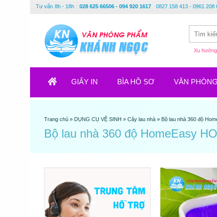
Tư vấn
8h - 18h
:
028 625 66506 - 094 920 1617
0827 158 413 - 0961 208 
Xu hướng 
GIẤY IN
BÌA HỒ SƠ
VĂN PHÒN
Trang chủ
»
DỤNG CỤ VỆ SINH
»
Cây lau nhà
»
Bộ lau nhà 360 độ Ho
Bộ lau nhà 360 độ HomeEasy H