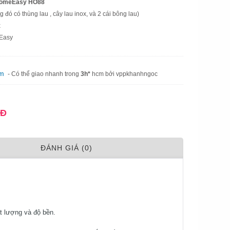
ộ HomeEasy HO88
ng đó có thùng lau , cây lau inox, và 2 cái bông lau)
x
Easy
am
- Có thể giao nhanh trong
3h*
hcm bởi vppkhanhngoc
NĐ
ÐÁNH GIÁ (0)
t lượng và độ bền.