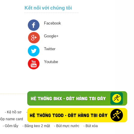
Kết nối với chúng tôi
Facebook
Google+
Twitter
Youtube
- Kệ hồ sơ
- Giấy in A4
- Băng keo trong - Băng keo đục
Hộp name card
- Giấy in A3
- Giấy vệ sinh
- Keo Silicone
- Gôm tẩy
- Băng keo 2 mặt
- Bút mực nước
- Bút xóa