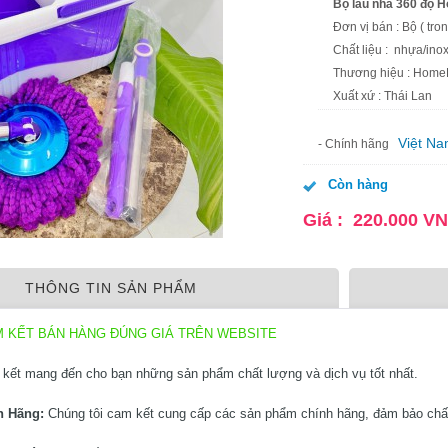
Bộ lau nhà 360 đ
Đơn vị bán : Bộ ( tro
Chất liệu : nhựa/ino
Thương hiệu : Home
Xuất xứ : Thái Lan
Việt N
- Chính hãng
Còn hàng
Giá :
220.000
V
THÔNG TIN SẢN PHẨM
M KẾT BÁN HÀNG ĐÚNG GIÁ TRÊN WEBSITE
kết mang đến cho bạn những sản phẩm chất lượng và dịch vụ tốt nhất.
h Hãng:
Chúng tôi cam kết cung cấp các sản phẩm chính hãng, đảm bảo chấ