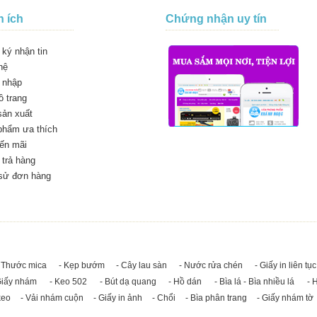
n ích
Chứng nhận uy tín
ký nhận tin
hệ
 nhập
 trang
sản xuất
phẩm ưa thích
ến mãi
trả hàng
 sử đơn hàng
 Thước mica
- Kẹp bướm
- Cây lau sàn
- Nước rửa chén
- Giấy in liên tục
Giấy nhám
- Keo 502
- Bút dạ quang
- Hồ dán
- Bìa lá - Bìa nhiều lá
- 
keo
- Vải nhám cuộn
- Giấy in ảnh
- Chổi
- Bìa phân trang
- Giấy nhám tờ