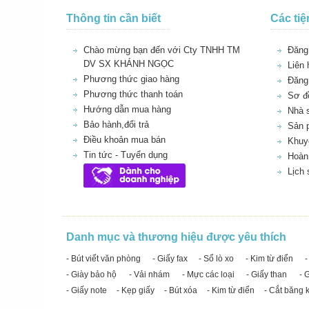
Thông tin cần biết
Các tiệ
Chào mừng bạn đến với Cty TNHH TM
Đăng 
DV SX KHÁNH NGỌC
Liên 
Phương thức giao hàng
Đăng
Phương thức thanh toán
Sơ đồ
Hướng dẫn mua hàng
Nhà 
Bảo hành,đổi trả
Sản 
Điều khoản mua bán
Khuy
Tin tức - Tuyển dụng
Hoàn 
Lịch
Danh mục và thương hiệu được yêu thích
- Bút viết văn phòng
- Giấy fax
- Sổ lò xo
- Kim từ điển
-
- Giày bảo hộ
- Vải nhám
- Mực các loại
- Giấy than
- 
- Giấy note
- Kẹp giấy
- Bút xóa
- Kim từ điển
- Cắt băng 