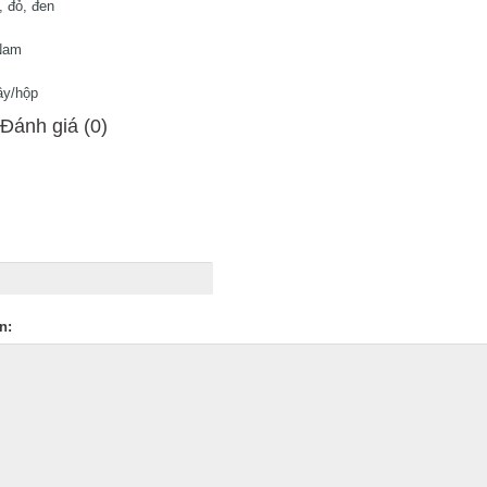
m, đỏ, đen
 Nam
ây/hộp
 Ðánh giá (0)
n: