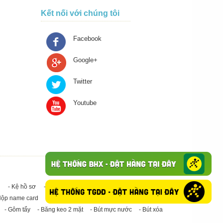
Kết nối với chúng tôi
Facebook
Google+
Twitter
Youtube
- Kệ hồ sơ
- Giấy in A4
- Băng keo trong - Băng keo đục
Hộp name card
- Giấy in A3
- Giấy vệ sinh
- Keo Silicone
- Gôm tẩy
- Băng keo 2 mặt
- Bút mực nước
- Bút xóa