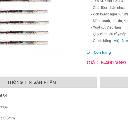
- Tên SP : Bút Gel-04
- Chất liệu : thân nhựa
- kích thước ngòi : 0.5
- Màu : xanh, tím, đỏ, đ
- Xuất xứ: Việt Nam
- Quy cách: 20 cây/hộp
Việt N
- Chính hãng
Còn hàng
Giá :
5.400
VNĐ
THÔNG TIN SẢN PHẨM
el 04
n nhựa
i : 0.5mm