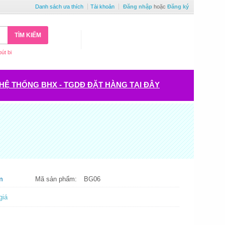
Danh sách ưa thích
Tài khoản
Đăng nhập
hoặc
Đăng ký
TÌM KIẾM
bút bi
HỆ THỐNG BHX - TGDĐ ĐẶT HÀNG TẠI ĐÂY
m
Mã sản phẩm:
BG06
giá