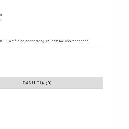
mm
en
am
- Có thể giao nhanh trong
3h*
hcm bởi vppkhanhngoc
ÐÁNH GIÁ (0)