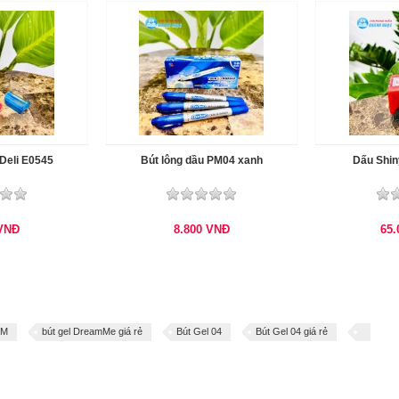
 Deli E0545
Bút lông dầu PM04 xanh
Dấu Shin
VNĐ
8.800
VNĐ
65
CM
bút gel DreamMe giá rẻ
Bút Gel 04
Bút Gel 04 giá rẻ