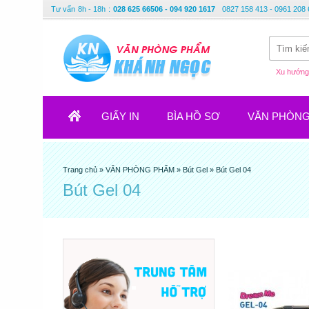
Tư vấn
8h - 18h
:
028 625 66506 - 094 920 1617
0827 158 413 - 0961 208 
Xu hướng 
GIẤY IN
BÌA HỒ SƠ
VĂN PHÒN
Trang chủ
»
VĂN PHÒNG PHẨM
»
Bút Gel
»
Bút Gel 04
Bút Gel 04