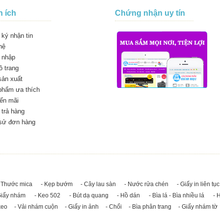
n ích
Chứng nhận uy tín
ký nhận tin
hệ
 nhập
 trang
sản xuất
phẩm ưa thích
ến mãi
trả hàng
 sử đơn hàng
 Thước mica
- Kẹp bướm
- Cây lau sàn
- Nước rửa chén
- Giấy in liên tục
Giấy nhám
- Keo 502
- Bút dạ quang
- Hồ dán
- Bìa lá - Bìa nhiều lá
- 
keo
- Vải nhám cuộn
- Giấy in ảnh
- Chổi
- Bìa phân trang
- Giấy nhám tờ