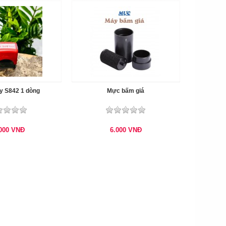
y S842 1 dòng
Mực bấm giá
.000
VNĐ
6.000
VNĐ