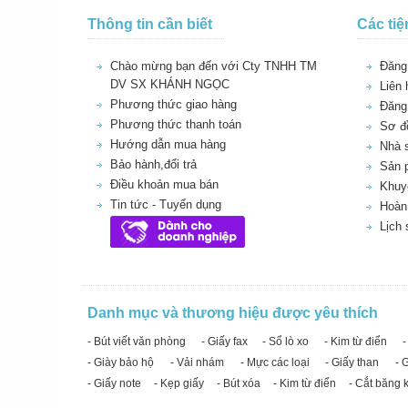
Thông tin cần biết
Các tiệ
Chào mừng bạn đến với Cty TNHH TM
Đăng 
DV SX KHÁNH NGỌC
Liên 
Phương thức giao hàng
Đăng
Phương thức thanh toán
Sơ đồ
Hướng dẫn mua hàng
Nhà 
Bảo hành,đổi trả
Sản 
Điều khoản mua bán
Khuy
Tin tức - Tuyển dụng
Hoàn 
Lịch
Danh mục và thương hiệu được yêu thích
- Bút viết văn phòng
- Giấy fax
- Sổ lò xo
- Kim từ điển
-
- Giày bảo hộ
- Vải nhám
- Mực các loại
- Giấy than
- 
- Giấy note
- Kẹp giấy
- Bút xóa
- Kim từ điển
- Cắt băng 