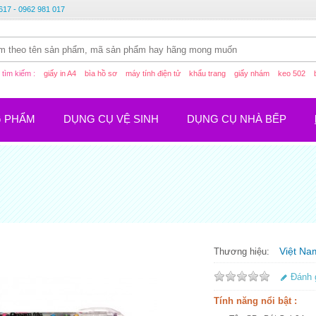
617 - 0962 981 017
tìm kiếm :
giấy in A4
bìa hồ sơ
máy tính điện tử
khẩu trang
giấy nhám
keo 502
G PHẨM
DỤNG CỤ VỆ SINH
DỤNG CỤ NHÀ BẾP
Việt Na
Thương hiệu:
Đánh 
Tính năng nổi bật :