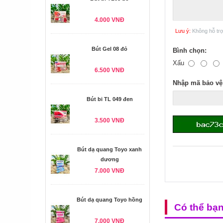
4.000 VNĐ
Lưu ý:
Không hỗ tr
Bút Gel 08 đỏ
Bình chọn:
Xấu
6.500 VNĐ
Nhập mã bảo vệ
Bút bi TL 049 đen
3.500 VNĐ
Bút dạ quang Toyo xanh
dương
7.000 VNĐ
Bút dạ quang Toyo hồng
Có thể bạ
7.000 VNĐ