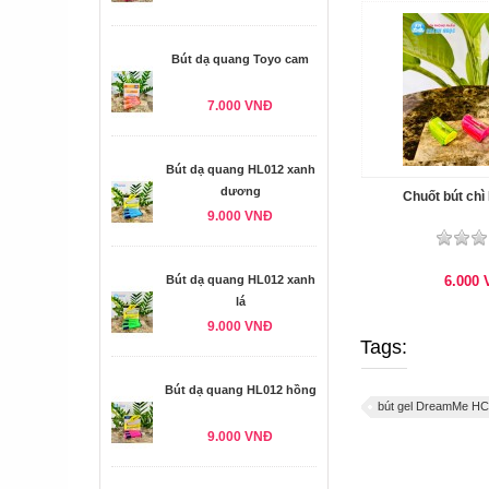
Bút dạ quang Toyo cam
7.000 VNĐ
Bút dạ quang HL012 xanh
dương
Chuốt bút chì
9.000 VNĐ
Bút dạ quang HL012 xanh
6.000
lá
9.000 VNĐ
Tags:
Bút dạ quang HL012 hồng
bút gel DreamMe H
9.000 VNĐ