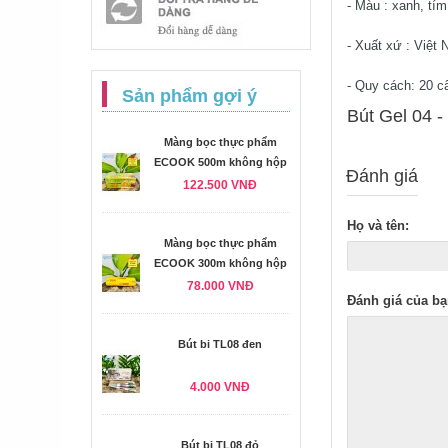
- Màu : xanh, tí
- Xuất xứ : Việt
- Quy cách: 20 c
Sản phẩm gợi ý
Bút Gel 04 -
Màng bọc thực phẩm
ECOOK 500m không hộp
Đánh giá
122.500 VNĐ
Họ và tên:
Màng bọc thực phẩm
ECOOK 300m không hộp
78.000 VNĐ
Đánh giá của bạ
Bút bi TL08 đen
4.000 VNĐ
Bút bi TL08 đỏ