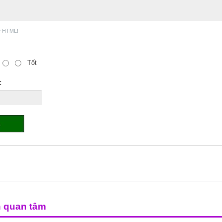
ợ HTML!
Tốt
:
n quan tâm