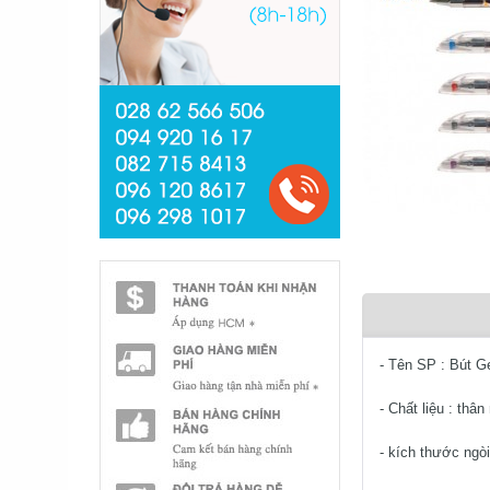
- Tên SP : Bút G
- Chất liệu : thâ
- kích thước ngò