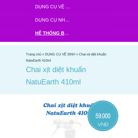
DỤNG CỤ VỆ SINH
DỤNG CỤ NHÀ BẾP
HỆ THỐNG BHX - TGDĐ ĐẶT HÀNG TẠI ĐÂY
Trang chủ
»
DỤNG CỤ VỆ SINH
»
Chai xịt diệt khuẩn
NatuEarth 410ml
Chai xịt diệt khuẩn
NatuEarth 410ml
59.000
VNĐ