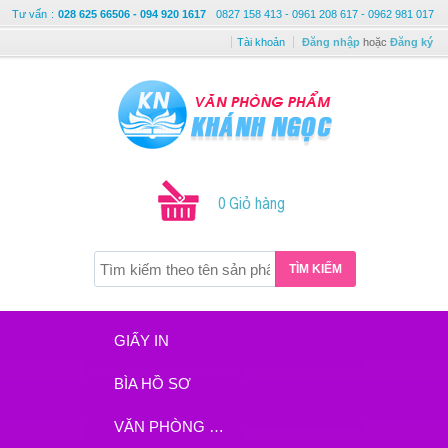
Tư vấn
:
028 625 66506 - 094 920 1617
0827 158 413 - 0961 208 617 - 0962 981 017
Tài khoản
Đăng nhập
hoặc
Đăng ký
0 Giỏ hàng
TÌM KIẾM
GIẤY IN
BÌA HỒ SƠ
VĂN PHÒNG PHẨM