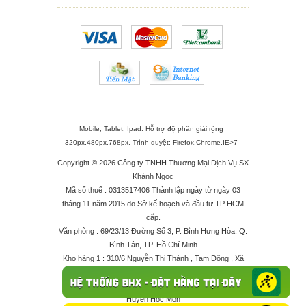
Mobile, Tablet, Ipad: Hỗ trợ độ phân giải rộng
320px,480px,768px. Trình duyệt:
Firefox
,
Chrome
,
IE>7
Copyright © 2026 Công ty TNHH Thương Mại Dịch Vụ SX
Khánh Ngọc
Mã số thuế : 0313517406 Thành lập ngày từ ngày 03
tháng 11 năm 2015 do Sở kế hoạch và đầu tư TP HCM
cấp.
Văn phòng : 69/23/13 Đường Số 3, P. Bình Hưng Hòa, Q.
Bình Tân, TP. Hồ Chí Minh
Kho hàng 1 : 310/6 Nguyễn Thị Thảnh , Tam Đông , Xã
Thới Tam Thôn , Huyện Hóc Môn
Kho hàng 2 : 68/2X Ấp Đông 1 , Xã Thới Tam Thôn ,
Huyện Hóc Môn