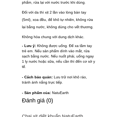
phẩm, rửa lại với nước trước khi dùng.
Đối với da thì xịt 2 lần vào lòng bàn tay
(5ml), xoa đều, để khô tự nhiên, không rửa
lại bằng nước, không dùng cho vết thương.
Không hòa chung với dung dịch khác.
- Lưu ý:
Không được uống. Để xa tầm tay
trẻ em. Nếu
sản phẩm
dính vào mắt, rửa
sạch bằng nước. Nếu nuốt phải, uống ngay
1 ly nước hoặc sữa, nếu cần thì đến cơ sở y
tế.
- Cách bảo quản:
Lưu trữ nơi khô ráo,
tránh ánh nắng trực tiếp.
- Sản phẩm của:
NatuEarth
Ðánh giá (0)
Chai xịt diệt khuẩn NatuEarth