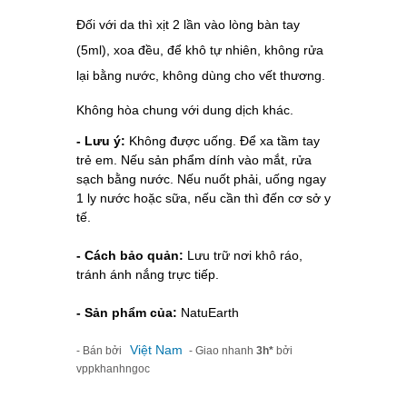
Đối với da thì xịt 2 lần vào lòng bàn tay
(5ml), xoa đều, để khô tự nhiên, không rửa
lại bằng nước, không dùng cho vết thương.
Không hòa chung với dung dịch khác.
- Lưu ý:
Không được uống. Để xa tầm tay
trẻ em. Nếu
sản phẩm
dính vào mắt, rửa
sạch bằng nước. Nếu nuốt phải, uống ngay
1 ly nước hoặc sữa, nếu cần thì đến cơ sở y
tế.
- Cách bảo quản:
Lưu trữ nơi khô ráo,
tránh ánh nắng trực tiếp.
- Sản phẩm của:
NatuEarth
Việt Nam
- Bán bởi
- Giao nhanh
3h*
bởi
vppkhanhngoc