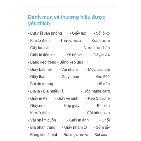
Danh mục và thương hiệu được
yêu thích
- Bút viết văn phòng
- Giấy fax
- Sổ lò xo
- Kim từ điển
- Thước mica
- Kẹp bướm
- Cây lau sàn
- Nước rửa chén
- Giấy in liên tục
- Kệ hồ sơ
- Giấy in A4
- Băng keo trong - Băng keo đục
- Giày bảo hộ
- Vải nhám
- Mực các loại
- Giấy than
- Giấy nhám
- Keo 502
- Bút dạ quang
- Hồ dán
- Bìa lá - Bìa nhiều lá
- Hộp name card
- Giấy in A3
- Giấy vệ sinh
- Keo Silicone
- Giấy note
- Kẹp giấy
- Bút xóa
- Kim từ điển
- Cắt băng keo
- Vải nhám cuộn
- Giấy in ảnh
- Chổi
- Bìa phân trang
- Giấy nhám tờ
- Gôm tẩy
- Băng keo 2 mặt
- Bút mực nước
- Bút xóa