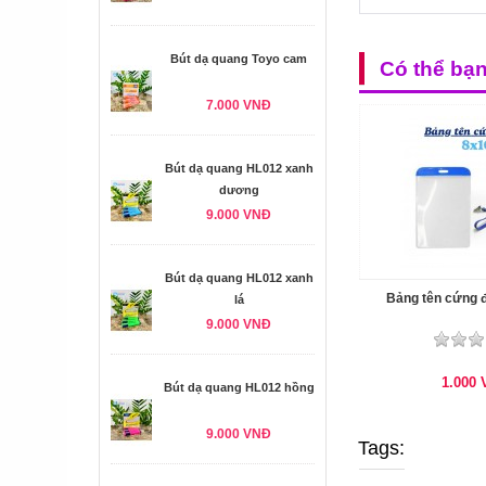
Bút dạ quang Toyo cam
Có thể bạ
7.000 VNĐ
Bút dạ quang HL012 xanh
dương
9.000 VNĐ
Bút dạ quang HL012 xanh
Bảng tên cứng
lá
9.000 VNĐ
1.000
Bút dạ quang HL012 hồng
9.000 VNĐ
Tags: