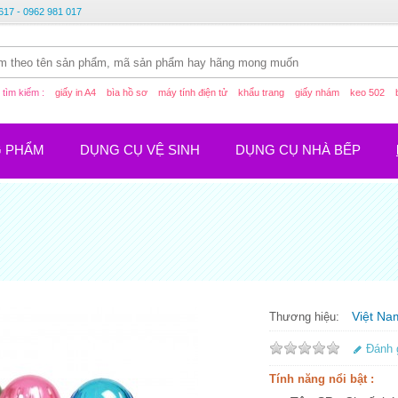
617 - 0962 981 017
tìm kiếm :
giấy in A4
bìa hồ sơ
máy tính điện tử
khẩu trang
giấy nhám
keo 502
G PHẨM
DỤNG CỤ VỆ SINH
DỤNG CỤ NHÀ BẾP
Việt Na
Thương hiệu:
Đánh 
Tính năng nổi bật :