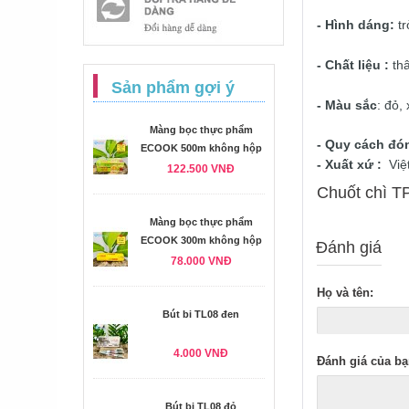
- Hình dáng:
tr
- Chất liệu :
thâ
Sản phẩm gợi ý
- Màu sắc
: đỏ,
Màng bọc thực phẩm
- Quy cách đó
ECOOK 500m không hộp
- Xuất xứ :
Việ
122.500 VNĐ
Chuốt chì TP
Màng bọc thực phẩm
ECOOK 300m không hộp
Đánh giá
78.000 VNĐ
Họ và tên:
Bút bi TL08 đen
4.000 VNĐ
Đánh giá của bạ
Bút bi TL08 đỏ