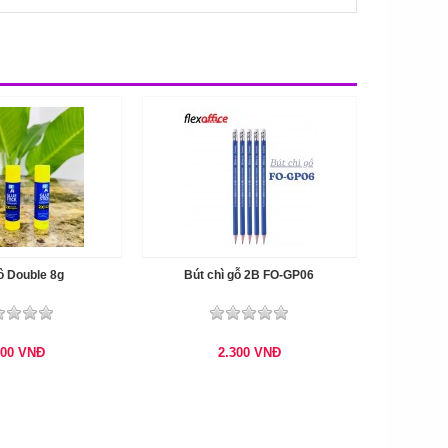
ô Double 8g
Bút chì gỗ 2B FO-GP06
000
VNĐ
2.300
VNĐ