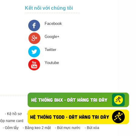
Kết nối với chúng tôi
Facebook
Google+
Twitter
Youtube
- Kệ hồ sơ
- Giấy in A4
- Băng keo trong - Băng keo đục
Hộp name card
- Giấy in A3
- Giấy vệ sinh
- Keo Silicone
- Gôm tẩy
- Băng keo 2 mặt
- Bút mực nước
- Bút xóa