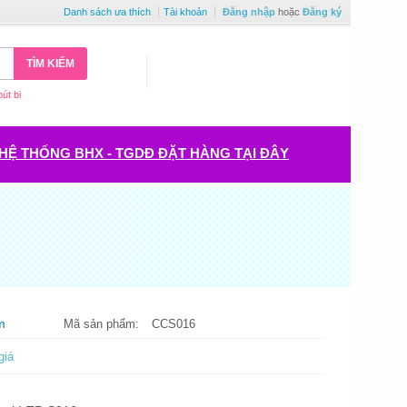
Danh sách ưa thích
Tài khoản
Đăng nhập
hoặc
Đăng ký
TÌM KIẾM
bút bi
HỆ THỐNG BHX - TGDĐ ĐẶT HÀNG TẠI ĐÂY
m
Mã sản phẩm:
CCS016
giá