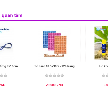
n quan tâm
 đứng 8x10cm
Sổ caro 18.5x30.5 - 128 trang
Hồ kh
VNĐ
29.000
VNĐ
6.