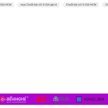
S-016 HCM
mua Chuốt bút chì S-016 giá rẻ
Chuốt bút chì S-016 HCM
Ch