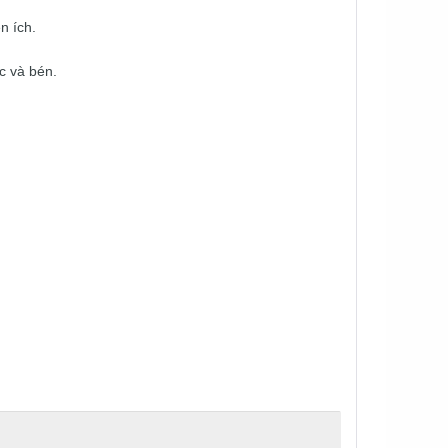
n ích.
c và bén.