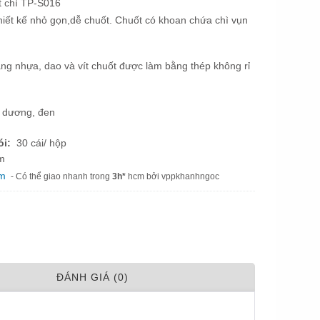
 chì TP-S016
thiết kế nhỏ gọn,dễ chuốt. Chuốt có khoan chứa chì vụn
ng nhựa, dao và vít chuốt được làm bằng thép không rỉ
h dương, đen
ói:
30 cái/ hộp
m
am
- Có thể giao nhanh trong
3h*
hcm bởi vppkhanhngoc
ÐÁNH GIÁ (0)