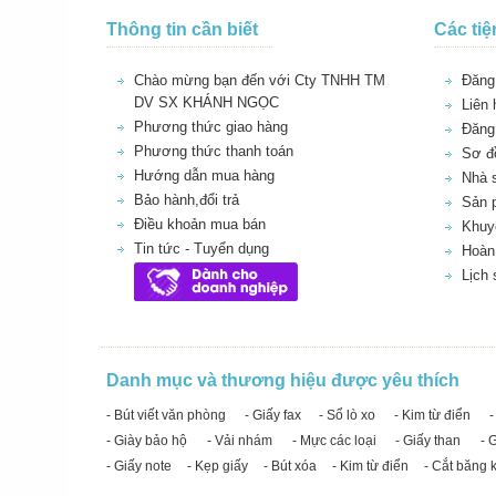
Thông tin cần biết
Các tiệ
Chào mừng bạn đến với Cty TNHH TM
Đăng 
DV SX KHÁNH NGỌC
Liên 
Phương thức giao hàng
Đăng
Phương thức thanh toán
Sơ đồ
Hướng dẫn mua hàng
Nhà 
Bảo hành,đổi trả
Sản 
Điều khoản mua bán
Khuy
Tin tức - Tuyển dụng
Hoàn 
Lịch
Danh mục và thương hiệu được yêu thích
- Bút viết văn phòng
- Giấy fax
- Sổ lò xo
- Kim từ điển
-
- Giày bảo hộ
- Vải nhám
- Mực các loại
- Giấy than
- 
- Giấy note
- Kẹp giấy
- Bút xóa
- Kim từ điển
- Cắt băng 