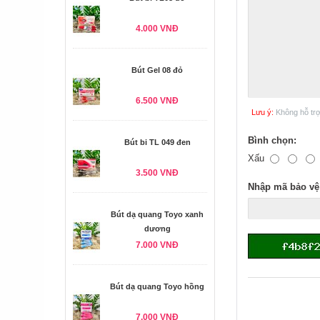
4.000 VNĐ
Bút Gel 08 đỏ
6.500 VNĐ
Lưu ý:
Không hỗ tr
Bình chọn:
Bút bi TL 049 đen
Xấu
3.500 VNĐ
Nhập mã bảo vệ
Bút dạ quang Toyo xanh
dương
7.000 VNĐ
Bút dạ quang Toyo hồng
7.000 VNĐ