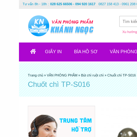
Tư vấn
8h - 18h
:
028 625 66506 - 094 920 1617
0827 158 413 - 0961 208 
Xu hướng 
GIẤY IN
BÌA HỒ SƠ
VĂN PHÒN
Trang chủ
»
VĂN PHÒNG PHẨM
»
Bút chì ruột chì
»
Chuốt chì TP-S016
Chuốt chì TP-S016