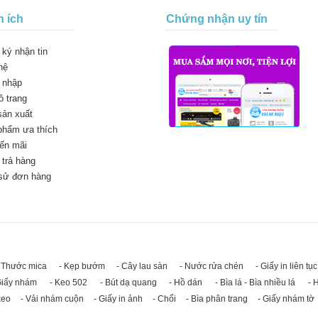
n ích
Chứng nhận uy tín
ký nhận tin
hệ
 nhập
 trang
sản xuất
phẩm ưa thích
ến mãi
trả hàng
 sử đơn hàng
 Thước mica
- Kẹp bướm
- Cây lau sàn
- Nước rửa chén
- Giấy in liên tục
Giấy nhám
- Keo 502
- Bút dạ quang
- Hồ dán
- Bìa lá - Bìa nhiều lá
- 
keo
- Vải nhám cuộn
- Giấy in ảnh
- Chổi
- Bìa phân trang
- Giấy nhám tờ