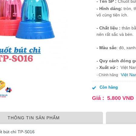
- Tên SP :
Chuốt bút
- Hình dáng:
tròn, 
vô cùng tiện ích.
- Chất liệu :
thân bằ
nên rất sắc và bén.
- Màu sắc
: đỏ, xan
- Quy cách đóng g
- Xuất xứ :
Việt Na
Việt N
- Chính hãng
Còn hàng
Giá :
5.800
VNĐ
THÔNG TIN SẢN PHẨM
t bút chì TP-S016