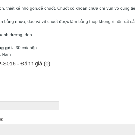
òn, thiết kế nhỏ gọn,dễ chuốt. Chuốt có khoan chứa chì vụn vô cùng tiệ
n bằng nhựa, dao và vít chuốt được làm bằng thép không rỉ nên rất sắ
 xanh dương, đen
ng gói:
30 cái/ hộp
t Nam
-S016 - Ðánh giá (0)
n: