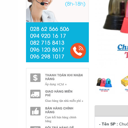
- Tên SP :
Chuố