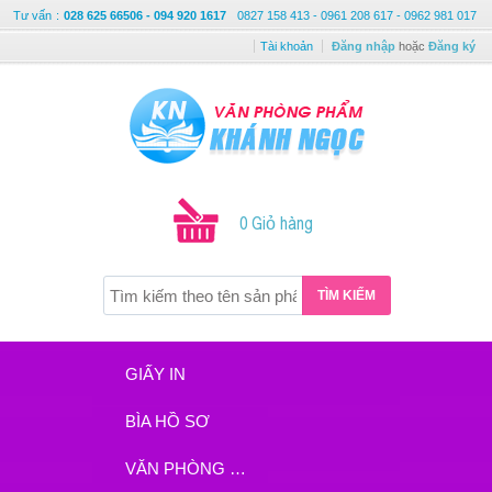
Tư vấn
:
028 625 66506 - 094 920 1617
0827 158 413 - 0961 208 617 - 0962 981 017
Tài khoản
Đăng nhập
hoặc
Đăng ký
0 Giỏ hàng
TÌM KIẾM
GIẤY IN
BÌA HỒ SƠ
VĂN PHÒNG PHẨM