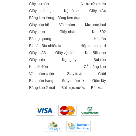
- Cây lau sàn
- Nước rửa chén
- Giấy in liên tục
- Kệ hồ sơ
- Giấy in A4
- Băng keo trong - Băng keo đục
- Giày bảo hộ
- Vải nhám
- Mực các loại
- Giấy than
- Giấy nhám
- Keo 502
- Bút dạ quang
- Hồ dán
- Bìa lá - Bìa nhiều lá
- Hộp name card
- Giấy in A3
- Giấy vệ sinh
- Keo Silicone
- Giấy note
- Kẹp giấy
- Bút xóa
- Kim từ điển
- Cắt băng keo
- Vải nhám cuộn
- Giấy in ảnh
- Chổi
- Bìa phân trang
- Giấy nhám tờ
- Gôm tẩy
- Băng keo 2 mặt
- Bút mực nước
- Bút xóa