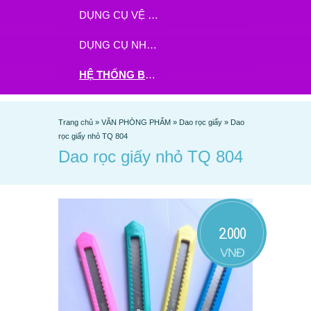
DỤNG CỤ VỆ SINH
DỤNG CỤ NHÀ BẾP
HỆ THỐNG BHX - TGDĐ ĐẶT HÀNG TẠI ĐÂY
Trang chủ
»
VĂN PHÒNG PHẨM
»
Dao rọc giấy
»
Dao
rọc giấy nhỏ TQ 804
Dao rọc giấy nhỏ TQ 804
2.000
VNĐ