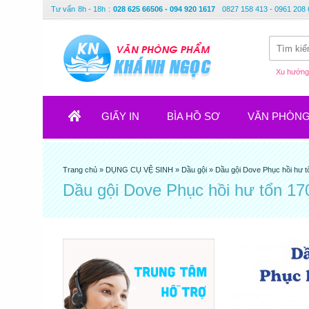
Tư vấn
8h - 18h
:
028 625 66506 - 094 920 1617
0827 158 413 - 0961 208 
Xu hướng 
GIẤY IN
BÌA HỒ SƠ
VĂN PHÒN
Trang chủ
»
DỤNG CỤ VỆ SINH
»
Dầu gội
»
Dầu gội Dove Phục hồi hư t
Dầu gội Dove Phục hồi hư tổn 17