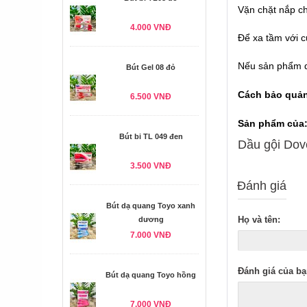
Vặn chặt nắp ch
4.000 VNĐ
Để xa tầm với c
Nếu sản phẩm d
Bút Gel 08 đỏ
Cách bảo quả
6.500 VNĐ
Sản phẩm của:
Bút bi TL 049 đen
Dầu gội Dove
3.500 VNĐ
Đánh giá
Bút dạ quang Toyo xanh
Họ và tên:
dương
7.000 VNĐ
Đánh giá của bạ
Bút dạ quang Toyo hồng
7.000 VNĐ