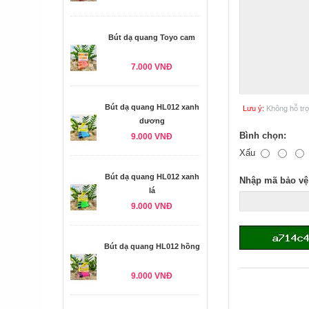
Bút dạ quang Toyo cam
7.000 VNĐ
Bút dạ quang HL012 xanh
Lưu ý:
Không hỗ tr
dương
Bình chọn:
9.000 VNĐ
Xấu
Bút dạ quang HL012 xanh
Nhập mã bảo vệ
lá
9.000 VNĐ
Bút dạ quang HL012 hồng
9.000 VNĐ