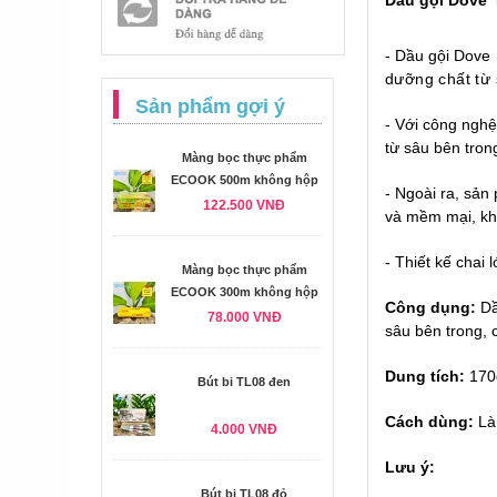
Dầu gội Dove 
- Dầu gội Dove
dưỡng chất từ 
Sản phẩm gợi ý
-
Với công nghệ 
từ sâu bên tron
Màng bọc thực phẩm
ECOOK 500m không hộp
- Ngoài ra, sản
122.500 VNĐ
và mềm mại, kh
- Thiết kế chai 
Màng bọc thực phẩm
ECOOK 300m không hộp
Công dụng:
Dầ
78.000 VNĐ
sâu bên trong, 
Dung tích:
170
Bút bi TL08 đen
Cách dùng:
Là
4.000 VNĐ
Lưu ý:
Bút bi TL08 đỏ