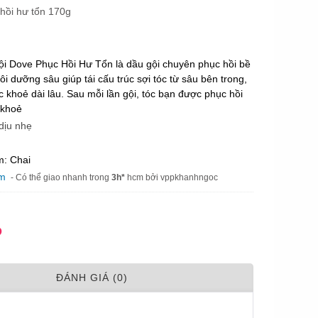
hồi hư tổn 170g
i Dove Phục Hồi Hư Tổn là dầu gội chuyên p
hục hồi bề
uôi dưỡng sâu giúp tái cấu trúc sợi tóc từ sâu bên trong,
 khoẻ dài lâu. Sau mỗi lần gội, tóc bạn được phục hồi
 khoẻ
dịu nhẹ
m: Chai
am
- Có thể giao nhanh trong
3h*
hcm bởi vppkhanhngoc
Đ
ÐÁNH GIÁ (0)