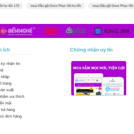
ồi hư tổn 170
mua Dầu gội Dove Phục hồi hư tổn
mua Dầu gội Dove Phục hồi 
n ích
Chứng nhận uy tín
ký nhận tin
hệ
 nhập
 trang
sản xuất
phẩm ưa thích
ến mãi
trả hàng
 sử đơn hàng