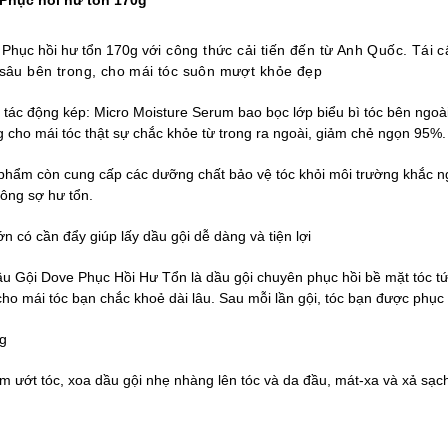
Phục hồi hư tổn 170g
 Phục hồi hư tổn 170g v
ới công thức cải tiến đến từ Anh Quốc. Tái c
sâu bên trong, cho mái tóc suôn mượt khỏe đẹp
tác động kép: Micro Moisture Serum bao bọc lớp biểu bì tóc bên ngoài, 
g cho mái tóc thật sự chắc khỏe từ trong ra ngoài, giảm chẻ ngọn 95%.
 phẩm còn cung cấp các dưỡng chất bảo vệ tóc khỏi môi trường khắc n
ông sợ hư tổn.
lớn có cần đẩy giúp lấy dầu gội dễ dàng và tiện lợi
u Gội Dove Phục Hồi Hư Tổn là dầu gội chuyên p
hục hồi bề mặt tóc tứ
cho mái tóc bạn chắc khoẻ dài lâu. Sau mỗi lần gội, tóc bạn được phục
g
m ướt tóc, xoa dầu gội nhẹ nhàng lên tóc và da đầu, mát-xa và xả sạch