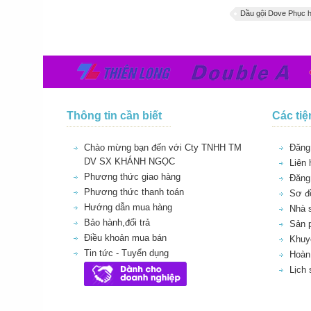
Dầu gội Dove Phục h
Thông tin cần biết
Các tiệ
Chào mừng bạn đến với Cty TNHH TM
Đăng 
DV SX KHÁNH NGỌC
Liên 
Phương thức giao hàng
Đăng
Phương thức thanh toán
Sơ đồ
Hướng dẫn mua hàng
Nhà 
Bảo hành,đổi trả
Sản 
Điều khoản mua bán
Khuy
Tin tức - Tuyển dụng
Hoàn 
Lịch