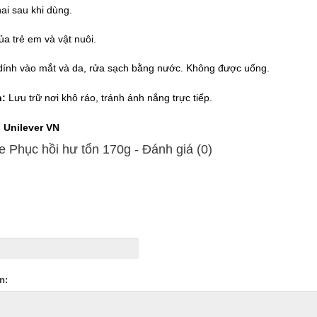
ai sau khi dùng.
ủa trẻ em và vật nuôi.
ính vào mắt và da, rửa sạch bằng nước. Không được uống.
n:
Lưu trữ nơi khô ráo, tránh ánh nắng trực tiếp.
 Unilever VN
 Phục hồi hư tổn 170g - Ðánh giá (0)
n: