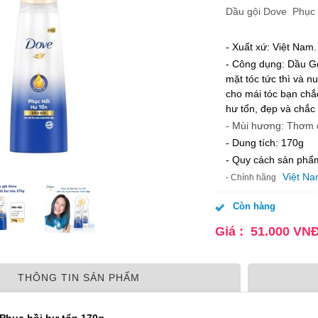
Dầu gội Dove Phục 
- Xuất xứ: Việt Nam.
- Công dụng:
Dầu Gộ
mặt tóc tức thì và n
cho mái tóc bạn chắc
hư tổn, đẹp và chắc
- Mùi hương: Thơm 
- Dung tích: 170g
- Quy cách sản phẩ
Việt N
- Chính hãng
Còn hàng
Giá :
51.000
VN
THÔNG TIN SẢN PHẨM