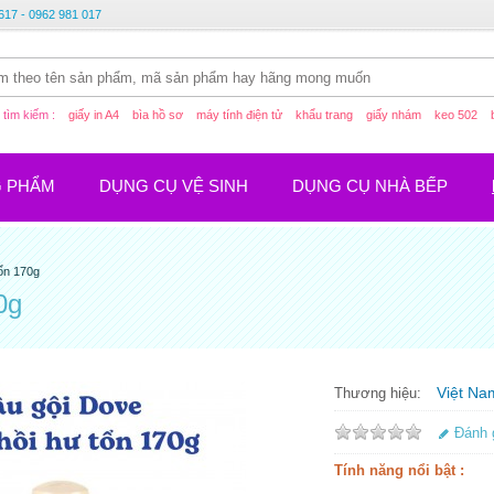
617 - 0962 981 017
tìm kiếm :
giấy in A4
bìa hồ sơ
máy tính điện tử
khẩu trang
giấy nhám
keo 502
G PHẨM
DỤNG CỤ VỆ SINH
DỤNG CỤ NHÀ BẾP
ổn 170g
0g
Việt Na
Thương hiệu:
Đánh 
Tính năng nổi bật :