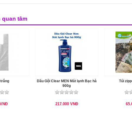
n quan tâm
trắng
Dầu Gội Clear MEN Mát lạnh Bạc hà
Túi zipp
900g
VNĐ
217.000
VNĐ
65