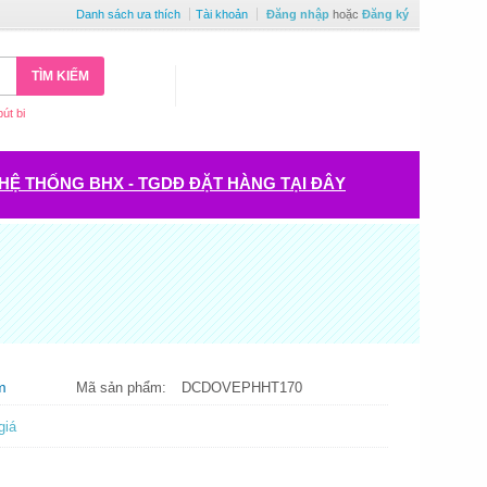
Danh sách ưa thích
Tài khoản
Đăng nhập
hoặc
Đăng ký
TÌM KIẾM
bút bi
HỆ THỐNG BHX - TGDĐ ĐẶT HÀNG TẠI ĐÂY
m
Mã sản phẩm:
DCDOVEPHHT170
giá