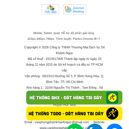
Mobile, Tablet, Ipad: Hỗ trợ độ phân giải rộng
320px,480px,768px. Trình duyệt:
Firefox
,
Chrome
,
IE>7
Copyright © 2026 Công ty TNHH Thương Mại Dịch Vụ SX
Khánh Ngọc
Mã số thuế : 0313517406 Thành lập ngày từ ngày 03
tháng 11 năm 2015 do Sở kế hoạch và đầu tư TP HCM
cấp.
Văn phòng : 69/23/13 Đường Số 3, P. Bình Hưng Hòa, Q.
Bình Tân, TP. Hồ Chí Minh
Kho hàng 1 : 310/6 Nguyễn Thị Thảnh , Tam Đông , Xã
Thới Tam Thôn , Huyện Hóc Môn
Kho hàng 2 : 68/2X Ấp Đông 1 , Xã Thới Tam Thôn ,
Huyện Hóc Môn
Điện thoại : 028 625 66506 - 0909 682 189 - 082 7158
413 - 096 298 10 17 - 0961 208 617
Email :
vanphongphamkhanhngoc@gmail.com
Website
:
www.vanphongphamkhanhngoc.com