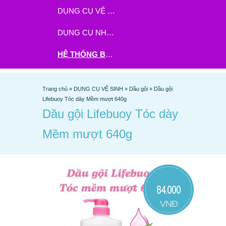
DỤNG CỤ VỆ SINH
DỤNG CỤ NHÀ BẾP
HỆ THỐNG BHX - TGDĐ ĐẶT HÀNG TẠI ĐÂY
Trang chủ
»
DỤNG CỤ VỆ SINH
»
Dầu gội
»
Dầu gội
Lifebuoy Tóc dày Mềm mượt 640g
Dầu gội Lifebuoy Tóc dày
Mềm mượt 640g
84.000
VNĐ