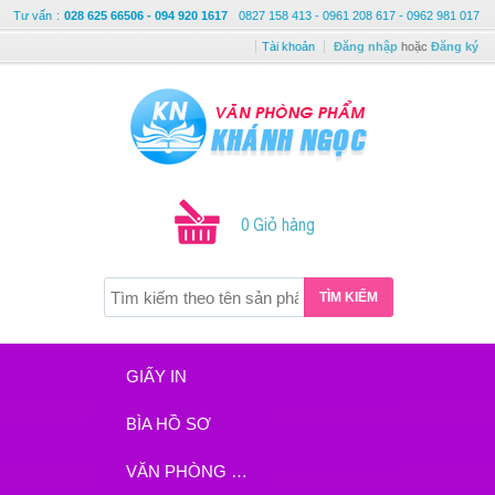
Tư vấn
:
028 625 66506 - 094 920 1617
0827 158 413 - 0961 208 617 - 0962 981 017
Tài khoản
Đăng nhập
hoặc
Đăng ký
0 Giỏ hàng
TÌM KIẾM
GIẤY IN
BÌA HỒ SƠ
VĂN PHÒNG PHẨM