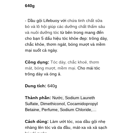
640g
- Dầu gội Lifebuoy với
chứa tinh chất sữa
bò và lô hội giúp các dưỡng chất thấm sâu
và nuôi dưỡng tóc
từ bên trong mang đến
cho bạn 5 dấu hiệu tóc khỏe đẹp: trông dày,
chắc khỏe, thơm ngát, bóng mượt và mềm
mại suốt cả ngày.
Công dụng:
Tóc dày, chắc khoẻ, thơm
mát, bóng mượt, mềm mại
. Cho mái tóc
trông dày và óng ả.
Dung tích:
640g
Thành phần:
Nước, Sodium Laureth
Sulfate, Dimethiconol, Cocamidopropyl
Betaine, Perfume, Sodium Chloride,…
Cách dùng:
Làm ướt tóc, xoa dầu gội nhẹ
nhàng lên tóc và da đầu, mát-xa và xả sạch