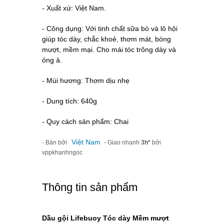
- Xuất xứ: Việt Nam.
- Công dụng:
Với tinh chất sữa bò và lô hội
giúp t
óc dày, chắc khoẻ, thơm mát, bóng
mượt, mềm mại
. Cho mái tóc trông dày và
óng ả.
- Mùi hương: Thơm dịu nhẹ
- Dung tích: 640g
- Quy cách sản phẩm: Chai
Việt Nam
- Bán bởi
- Giao nhanh
3h*
bởi
vppkhanhngoc
Thông tin sản phẩm
Dầu gội Lifebuoy Tóc dày Mềm mượt