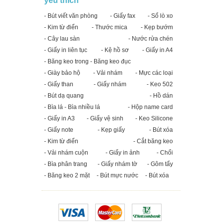
yêu thích
- Bút viết văn phòng
- Giấy fax
- Sổ lò xo
- Kim từ điển
- Thước mica
- Kẹp bướm
- Cây lau sàn
- Nước rửa chén
- Giấy in liên tục
- Kệ hồ sơ
- Giấy in A4
- Băng keo trong - Băng keo đục
- Giày bảo hộ
- Vải nhám
- Mực các loại
- Giấy than
- Giấy nhám
- Keo 502
- Bút dạ quang
- Hồ dán
- Bìa lá - Bìa nhiều lá
- Hộp name card
- Giấy in A3
- Giấy vệ sinh
- Keo Silicone
- Giấy note
- Kẹp giấy
- Bút xóa
- Kim từ điển
- Cắt băng keo
- Vải nhám cuộn
- Giấy in ảnh
- Chổi
- Bìa phân trang
- Giấy nhám tờ
- Gôm tẩy
- Băng keo 2 mặt
- Bút mực nước
- Bút xóa