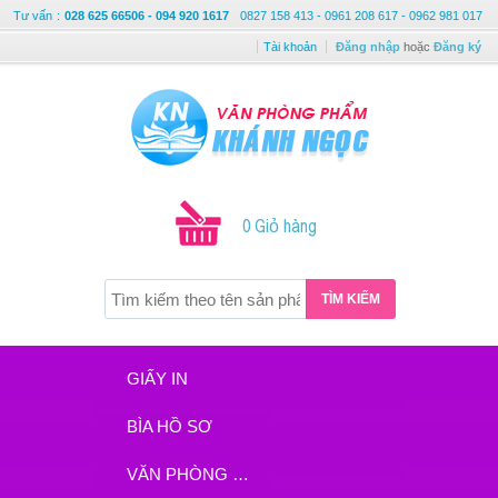
Tư vấn
:
028 625 66506 - 094 920 1617
0827 158 413 - 0961 208 617 - 0962 981 017
Tài khoản
Đăng nhập
hoặc
Đăng ký
0 Giỏ hàng
TÌM KIẾM
GIẤY IN
BÌA HỒ SƠ
VĂN PHÒNG PHẨM