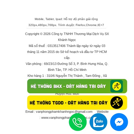
Mobile, Tablet, Ipad: Hỗ trợ độ phân giải rộng
320px,480px,768px. Trình duyệt:
Firefox
,
Chrome
,
IE>7
Copyright © 2026 Công ty TNHH Thương Mại Dịch Vụ SX
Khánh Ngọc
Mã số thuế : 0313517406 Thành lập ngày từ ngày 03
tháng 11 năm 2015 do Sở kế hoạch và đầu tư TP HCM
cấp.
Văn phòng : 69/23/13 Đường Số 3, P. Bình Hưng Hòa, Q.
Bình Tân, TP. Hồ Chí Minh
Kho hàng 1 : 310/6 Nguyễn Thị Thảnh , Tam Đông , Xã
Thới Tam Thôn , Huyện Hóc Môn
Kho hàng 2 : 68/2X Ấp Đông 1 , Xã Thới Tam Thôn ,
Huyện Hóc Môn
Điện thoại : 028 625 66506 - 0909 682 189 - 082 7158
413 - 096 298 10 17 - 0961 208 617
Email :
vanphongphamkhanhngoc@gmail.com
Website
:
www.vanphongphamkhanhngoc.com