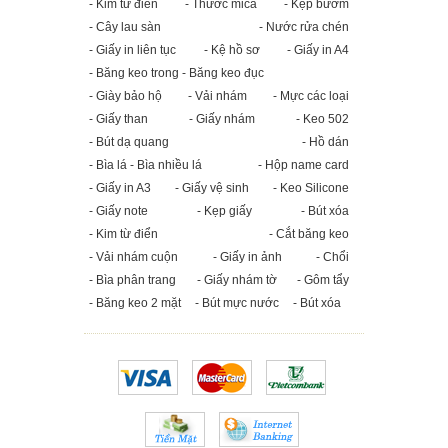
- Kim từ điển
- Thước mica
- Kẹp bướm
- Cây lau sàn
- Nước rửa chén
- Giấy in liên tục
- Kệ hồ sơ
- Giấy in A4
- Băng keo trong - Băng keo đục
- Giày bảo hộ
- Vải nhám
- Mực các loại
- Giấy than
- Giấy nhám
- Keo 502
- Bút dạ quang
- Hồ dán
- Bìa lá - Bìa nhiều lá
- Hộp name card
- Giấy in A3
- Giấy vệ sinh
- Keo Silicone
- Giấy note
- Kẹp giấy
- Bút xóa
- Kim từ điển
- Cắt băng keo
- Vải nhám cuộn
- Giấy in ảnh
- Chổi
- Bìa phân trang
- Giấy nhám tờ
- Gôm tẩy
- Băng keo 2 mặt
- Bút mực nước
- Bút xóa