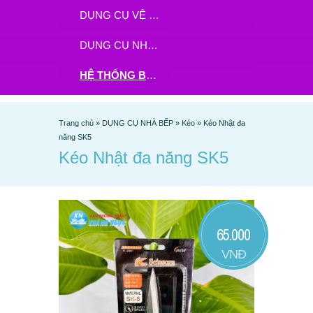
DỤNG CỤ VỆ SINH
DỤNG CỤ NHÀ BẾP
HỆ THỐNG BHX - TGDĐ ĐẶT HÀNG TẠI ĐÂY
Trang chủ
»
DỤNG CỤ NHÀ BẾP
»
Kéo
»
Kéo Nhật đa
năng SK5
Kéo Nhật đa năng SK5
65.000
VNĐ