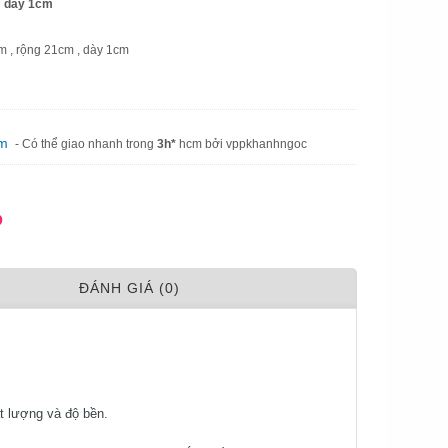
cm dày 1cm
m , rộng 21cm , dày 1cm
am
- Có thể giao nhanh trong
3h*
hcm bởi vppkhanhngoc
Đ
ÐÁNH GIÁ (0)
t lượng và độ bền.