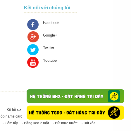
Kết nối với chúng tôi
Facebook
Google+
Twitter
Youtube
- Kệ hồ sơ
- Giấy in A4
- Băng keo trong - Băng keo đục
Hộp name card
- Giấy in A3
- Giấy vệ sinh
- Keo Silicone
- Gôm tẩy
- Băng keo 2 mặt
- Bút mực nước
- Bút xóa