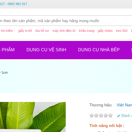
617 - 0962 981 017
tìm kiếm :
giấy in A4
bìa hồ sơ
máy tính điện tử
khẩu trang
giấy nhám
keo 502
G PHẨM
DỤNG CỤ VỆ SINH
DỤNG CỤ NHÀ BẾP
y 1cm
Việt Na
Thương hiệu:
Đánh 
Tính năng nổi bật :