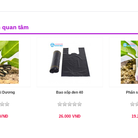
n quan tâm
ái Dương
Bao xốp đen 40
Phấn 
VNĐ
26.000
VNĐ
19