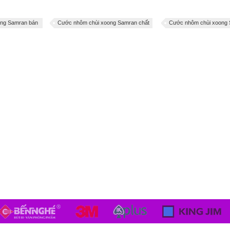
ong Samran bán
Cước nhôm chùi xoong Samran chất
Cước nhôm chùi xoong