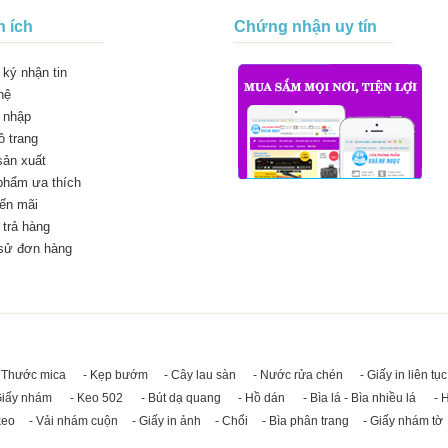
n ích
Chứng nhận uy tín
ký nhận tin
hệ
 nhập
 trang
sản xuất
phẩm ưa thích
ến mãi
trả hàng
 sử đơn hàng
 Thước mica
- Kẹp bướm
- Cây lau sàn
- Nước rửa chén
- Giấy in liên tục
Giấy nhám
- Keo 502
- Bút dạ quang
- Hồ dán
- Bìa lá - Bìa nhiều lá
- 
keo
- Vải nhám cuộn
- Giấy in ảnh
- Chổi
- Bìa phân trang
- Giấy nhám tờ