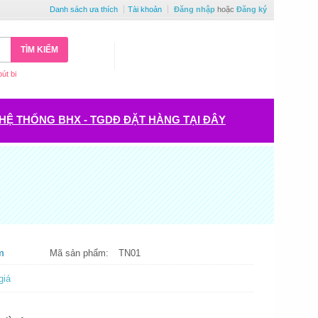
Danh sách ưa thích
Tài khoản
Đăng nhập
hoặc
Đăng ký
TÌM KIẾM
bút bi
HỆ THỐNG BHX - TGDĐ ĐẶT HÀNG TẠI ĐÂY
m
Mã sản phẩm:
TN01
giá