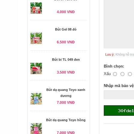
4.000 VNĐ
Bút Gel 08 đỏ
6.500 VNĐ
Lưu ý:
Không hỗ tr
Bút bi TL 049 đen
Bình chọn:
3.500 VNĐ
Xấu
Nhập mã bảo vệ
Bút dạ quang Toyo xanh
dương
7.000 VNĐ
Bút dạ quang Toyo hồng
7.000 VNĐ