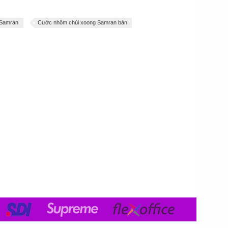
 Samran
Cước nhôm chùi xoong Samran bán