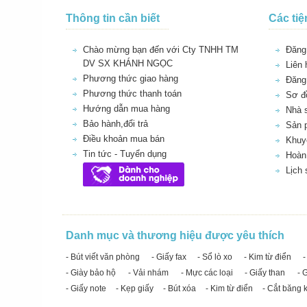
Thông tin cần biết
Các tiệ
Chào mừng bạn đến với Cty TNHH TM
Đăng 
DV SX KHÁNH NGỌC
Liên 
Phương thức giao hàng
Đăng
Phương thức thanh toán
Sơ đồ
Hướng dẫn mua hàng
Nhà 
Bảo hành,đổi trả
Sản 
Điều khoản mua bán
Khuy
Tin tức - Tuyển dụng
Hoàn 
Lịch
Danh mục và thương hiệu được yêu thích
- Bút viết văn phòng
- Giấy fax
- Sổ lò xo
- Kim từ điển
-
- Giày bảo hộ
- Vải nhám
- Mực các loại
- Giấy than
- 
- Giấy note
- Kẹp giấy
- Bút xóa
- Kim từ điển
- Cắt băng 