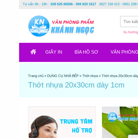
Tư vấn
8h - 18h
:
028 625 66506 - 094 920 1617
0827 158 413 - 0961 208 
Xu hướng 
GIẤY IN
BÌA HỒ SƠ
VĂN PHÒN
Trang chủ
»
DỤNG CỤ NHÀ BẾP
»
Thớt nhựa
»
Thớt nhựa 20x30cm dà
Thớt nhựa 20x30cm dày 1cm