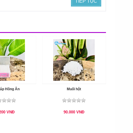
TIẾP TỤC
sáp Hồng Ân
Muối hột
.200
VNĐ
90.000
VNĐ