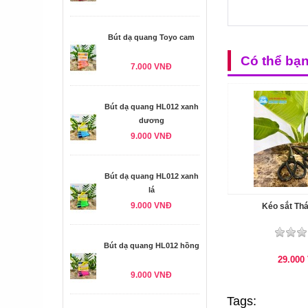
Bút dạ quang Toyo cam
Có thể bạ
7.000 VNĐ
Bút dạ quang HL012 xanh
dương
9.000 VNĐ
Bút dạ quang HL012 xanh
lá
9.000 VNĐ
Kéo sắt Th
Bút dạ quang HL012 hồng
29.000
9.000 VNĐ
Tags: