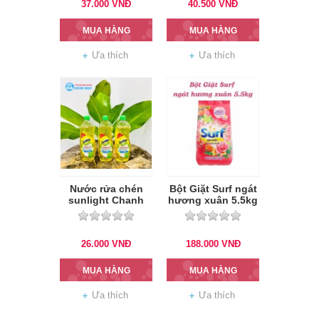
37.000
VNĐ
40.500
VNĐ
MUA HÀNG
MUA HÀNG
Ưa thích
Ưa thích
Nước rửa chén
Bột Giặt Surf ngát
sunlight Chanh
hương xuân 5.5kg
750ml
26.000
VNĐ
188.000
VNĐ
MUA HÀNG
MUA HÀNG
Ưa thích
Ưa thích