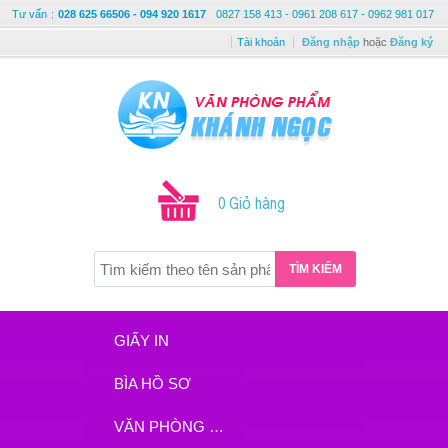
Tư vấn
:
028 625 66506 - 094 920 1617
0827 158 413 - 0961 208 617 - 0962 981 017
Tài khoản
Đăng nhập
hoặc
Đăng ký
0 Giỏ hàng
TÌM KIẾM
GIẤY IN
BÌA HỒ SƠ
VĂN PHÒNG PHẨM