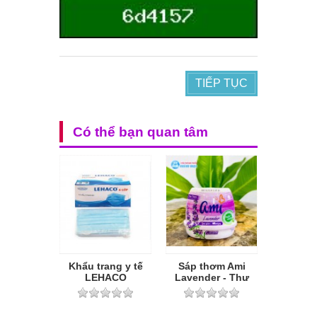
TIẾP TỤC
Có thể bạn quan tâm
Khẩu trang y tế
Sáp thơm Ami
LEHACO
Lavender - Thư
giãn 200g