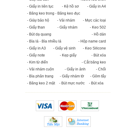
- Giấy in liên tục
- Kệ hồ sơ
- Giấy in A4
- Băng keo trong - Băng keo đục
- Giày bảo hộ
- Vải nhám
- Mực các loại
- Giấy than
- Giấy nhám
- Keo 502
- Bút dạ quang
- Hồ dán
- Bìa lá - Bìa nhiều lá
- Hộp name card
- Giấy in A3
- Giấy vệ sinh
- Keo Silicone
- Giấy note
- Kẹp giấy
- Bút xóa
- Kim từ điển
- Cắt băng keo
- Vải nhám cuộn
- Giấy in ảnh
- Chổi
- Bìa phân trang
- Giấy nhám tờ
- Gôm tẩy
- Băng keo 2 mặt
- Bút mực nước
- Bút xóa