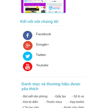
Kết nối với chúng tôi
Facebook
Google+
Twitter
Youtube
Danh mục và thương hiệu được
yêu thích
- Bút viết văn phòng
- Giấy fax
- Sổ lò xo
- Kim từ điển
- Thước mica
- Kẹp bướm
- Cây lau sàn
- Nước rửa chén