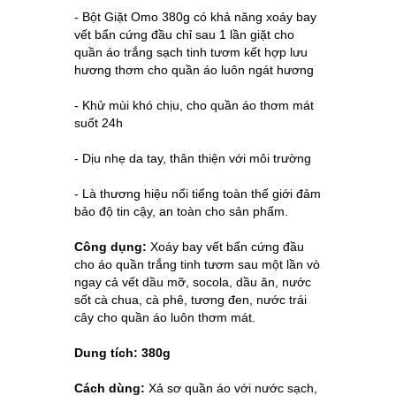
- Bột Giặt Omo 380g có khả năng xoáy bay
vết bẩn cứng đầu chỉ sau 1 lần giặt cho
quần áo trắng sạch tinh tươm kết hợp lưu
hương thơm cho quần áo luôn ngát hương
-
Khử mùi khó chịu, cho quần áo thơm mát 
suốt 24h 
- Dịu nhẹ da tay, thân thiện với môi trường
- Là thương hiệu nổi tiếng toàn thế giới đảm
bảo độ tin cậy, an toàn cho sản phẩm.
Công dụng:
Xoáy bay vết bẩn cứng đầu
cho áo quần trắng tinh tươm sau một lần vò
ngay cả vết dầu mỡ, socola, dầu ăn, nước
sốt cà chua, cà phê, tương đen, nước trái
cây cho quần áo luôn thơm mát.
Dung tích: 380g
Cách dùng:
Xả sơ quần áo với nước sạch,