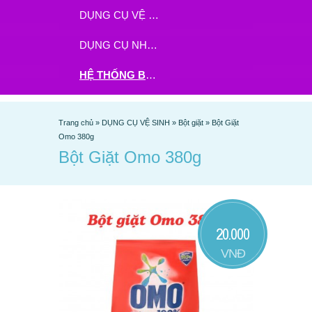
DỤNG CỤ VỆ SINH
DỤNG CỤ NHÀ BẾP
HỆ THỐNG BHX - TGDĐ ĐẶT HÀNG TẠI ĐÂY
Trang chủ
»
DỤNG CỤ VỆ SINH
»
Bột giặt
»
Bột Giặt
Omo 380g
Bột Giặt Omo 380g
20.000
VNĐ