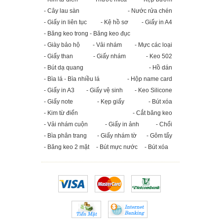
- Cây lau sàn
- Nước rửa chén
- Giấy in liên tục
- Kệ hồ sơ
- Giấy in A4
- Băng keo trong - Băng keo đục
- Giày bảo hộ
- Vải nhám
- Mực các loại
- Giấy than
- Giấy nhám
- Keo 502
- Bút dạ quang
- Hồ dán
- Bìa lá - Bìa nhiều lá
- Hộp name card
- Giấy in A3
- Giấy vệ sinh
- Keo Silicone
- Giấy note
- Kẹp giấy
- Bút xóa
- Kim từ điển
- Cắt băng keo
- Vải nhám cuộn
- Giấy in ảnh
- Chổi
- Bìa phân trang
- Giấy nhám tờ
- Gôm tẩy
- Băng keo 2 mặt
- Bút mực nước
- Bút xóa