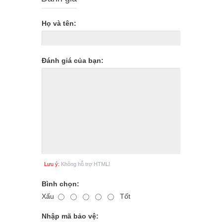
Họ và tên:
Đánh giá của bạn:
Lưu ý:
Không hỗ trợ HTML!
Bình chọn:
Xấu
Tốt
Nhập mã bảo vệ: