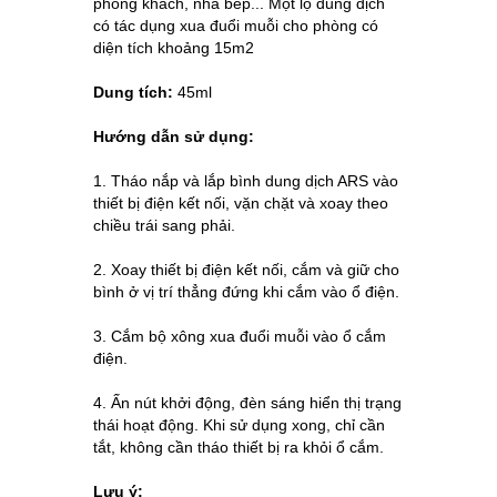
phòng khách, nhà bếp... Một lọ dung dịch
có tác dụng xua đuổi muỗi cho phòng có
diện tích khoảng 15m2
Dung tích:
45ml
Hướng dẫn sử dụng:
1. Tháo nắp và lắp bình dung dịch ARS vào
thiết bị điện kết nối, vặn chặt và xoay theo
chiều trái sang phải.
2. Xoay thiết bị điện kết nối, cắm và giữ cho
bình ở vị trí thẳng đứng khi cắm vào ổ điện.
3. Cắm bộ xông xua đuổi muỗi vào ổ cắm
điện.
4. Ấn nút khởi động, đèn sáng hiển thị trạng
thái hoạt động. Khi sử dụng xong, chỉ cần
tắt, không cần tháo thiết bị ra khỏi ổ cắm.
Lưu ý: