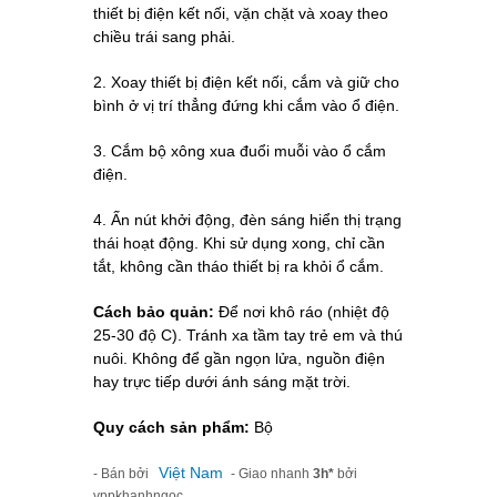
thiết bị điện kết nối, vặn chặt và xoay theo
chiều trái sang phải.
2. Xoay thiết bị điện kết nối, cắm và giữ cho
bình ở vị trí thẳng đứng khi cắm vào ổ điện.
3. Cắm bộ xông xua đuổi muỗi vào ổ cắm
điện.
4. Ấn nút khởi động, đèn sáng hiển thị trạng
thái hoạt động. Khi sử dụng xong, chỉ cần
tắt, không cần tháo thiết bị ra khỏi ổ cắm.
Cách bảo quản:
Để nơi khô ráo (nhiệt độ
25-30 độ C). Tránh xa tầm tay trẻ em và thú
nuôi. Không để gần ngọn lửa, nguồn điện
hay trực tiếp dưới ánh sáng mặt trời.
Quy cách sản phẩm:
Bộ
Việt Nam
- Bán bởi
- Giao nhanh
3h*
bởi
vppkhanhngoc