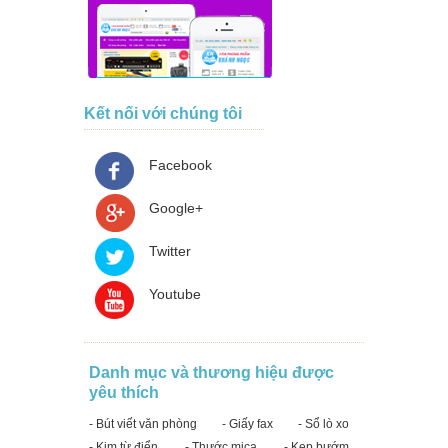
Kết nối với chúng tôi
Facebook
Google+
Twitter
Youtube
Danh mục và thương hiệu được
yêu thích
- Bút viết văn phòng
- Giấy fax
- Sổ lò xo
- Kim từ điển
- Thước mica
- Kẹp bướm