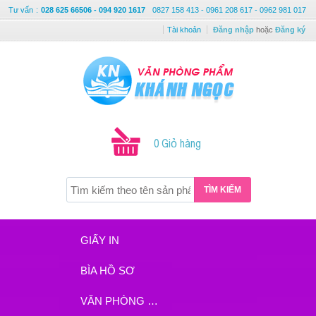
Tư vấn
:
028 625 66506 - 094 920 1617
0827 158 413 - 0961 208 617 - 0962 981 017
Tài khoản
Đăng nhập
hoặc
Đăng ký
0 Giỏ hàng
TÌM KIẾM
GIẤY IN
BÌA HỒ SƠ
VĂN PHÒNG PHẨM