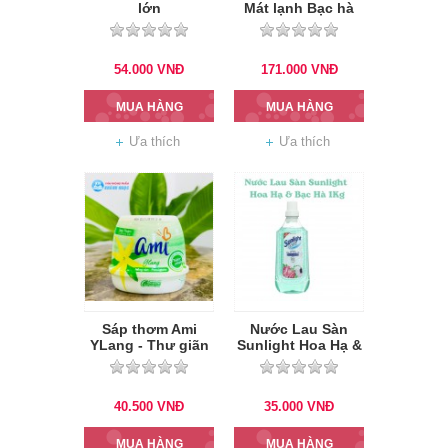
lớn
Mát lạnh Bạc hà
630g
54.000
VNĐ
171.000
VNĐ
MUA HÀNG
MUA HÀNG
Ưa thích
Ưa thích
Sáp thơm Ami
Nước Lau Sàn
YLang - Thư giãn
Sunlight Hoa Hạ &
200g
Bạc Hà 1Kg
40.500
VNĐ
35.000
VNĐ
MUA HÀNG
MUA HÀNG