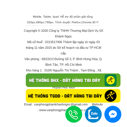
Mobile, Tablet, Ipad: Hỗ trợ độ phân giải rộng
320px,480px,768px. Trình duyệt:
Firefox
,
Chrome
,
IE>7
Copyright © 2026 Công ty TNHH Thương Mại Dịch Vụ SX
Khánh Ngọc
Mã số thuế : 0313517406 Thành lập ngày từ ngày 03
tháng 11 năm 2015 do Sở kế hoạch và đầu tư TP HCM
cấp.
Văn phòng : 69/23/13 Đường Số 3, P. Bình Hưng Hòa, Q.
Bình Tân, TP. Hồ Chí Minh
Kho hàng 1 : 310/6 Nguyễn Thị Thảnh , Tam Đông , Xã
Thới Tam Thôn , Huyện Hóc Môn
Kho hàng 2 : 68/2X Ấp Đông 1 , Xã Thới Tam Thôn ,
Huyện Hóc Môn
Điện thoại : 028 625 66506 - 0909 682 189 - 082 7158
413 - 096 298 10 17 - 0961 208 617
Email :
vanphongphamkhanhngoc@gmail.com
Website
:
www.vanphongphamkhanhngoc.com