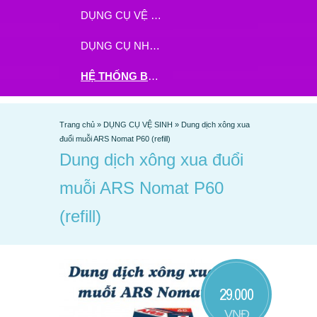
DỤNG CỤ VỆ SINH
DỤNG CỤ NHÀ BẾP
HỆ THỐNG BHX - TGDĐ ĐẶT HÀNG TẠI ĐÂY
Trang chủ
»
DỤNG CỤ VỆ SINH
»
Dung dịch xông xua
đuổi muỗi ARS Nomat P60 (refill)
Dung dịch xông xua đuổi
muỗi ARS Nomat P60
(refill)
29.000
VNĐ