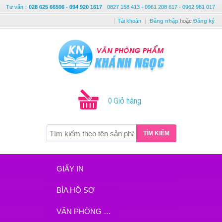
Tư vấn
:
028 625 66506 - 094 920 1617
0827 158 413 - 0961 208 617 - 0962 981 017
Tài khoản
Đăng nhập
hoặc
Đăng ký
0 Giỏ hàng
TÌM KIẾM
GIẤY IN
BÌA HỒ SƠ
VĂN PHÒNG PHẨM