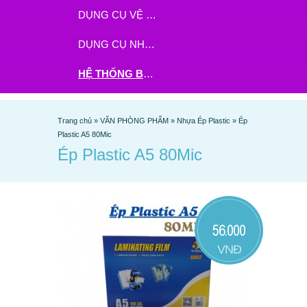
DỤNG CỤ VỆ SINH
DỤNG CỤ NHÀ BẾP
HỆ THỐNG BHX - TGDĐ ĐẶT HÀNG TẠI ĐÂY
Trang chủ
»
VĂN PHÒNG PHẨM
»
Nhựa Ép Plastic
»
Ép
Plastic A5 80Mic
Ép Plastic A5 80Mic
56.000
VNĐ