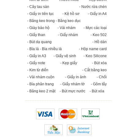
- Cây lau sàn
- Nước rửa chén
- Giấy in liên tục
- Kệ hồ sơ
- Giấy in A4
- Băng keo trong - Băng keo đục
- Giày bảo hộ
- Vải nhám
- Mực các loại
- Giấy than
- Giấy nhám
- Keo 502
- Bút dạ quang
- Hồ dán
- Bìa lá - Bìa nhiều lá
- Hộp name card
- Giấy in A3
- Giấy vệ sinh
- Keo Silicone
- Giấy note
- Kẹp giấy
- Bút xóa
- Kim từ điển
- Cắt băng keo
- Vải nhám cuộn
- Giấy in ảnh
- Chổi
- Bìa phân trang
- Giấy nhám tờ
- Gôm tẩy
- Băng keo 2 mặt
- Bút mực nước
- Bút xóa