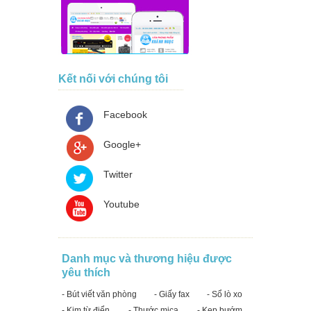
Kết nối với chúng tôi
Facebook
Google+
Twitter
Youtube
Danh mục và thương hiệu được
yêu thích
- Bút viết văn phòng
- Giấy fax
- Sổ lò xo
- Kim từ điển
- Thước mica
- Kẹp bướm