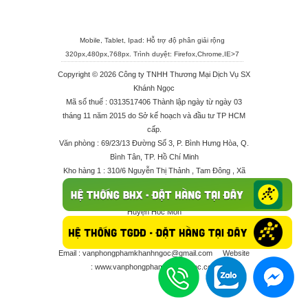
Mobile, Tablet, Ipad: Hỗ trợ độ phân giải rộng
320px,480px,768px. Trình duyệt:
Firefox
,
Chrome
,
IE>7
Copyright © 2026 Công ty TNHH Thương Mại Dịch Vụ SX
Khánh Ngọc
Mã số thuế : 0313517406 Thành lập ngày từ ngày 03
tháng 11 năm 2015 do Sở kế hoạch và đầu tư TP HCM
cấp.
Văn phòng : 69/23/13 Đường Số 3, P. Bình Hưng Hòa, Q.
Bình Tân, TP. Hồ Chí Minh
Kho hàng 1 : 310/6 Nguyễn Thị Thảnh , Tam Đông , Xã
Thới Tam Thôn , Huyện Hóc Môn
Kho hàng 2 : 68/2X Ấp Đông 1 , Xã Thới Tam Thôn ,
Huyện Hóc Môn
Điện thoại : 028 625 66506 - 0909 682 189 - 082 7158
413 - 096 298 10 17 - 0961 208 617
Email :
vanphongphamkhanhngoc@gmail.com
Website
:
www.vanphongphamkhanhngoc.com