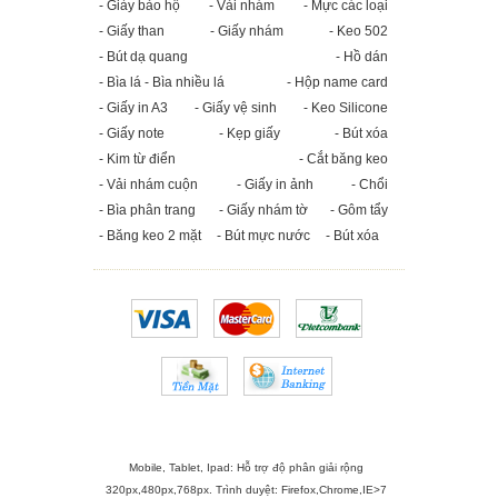
- Giày bảo hộ
- Vải nhám
- Mực các loại
- Giấy than
- Giấy nhám
- Keo 502
- Bút dạ quang
- Hồ dán
- Bìa lá - Bìa nhiều lá
- Hộp name card
- Giấy in A3
- Giấy vệ sinh
- Keo Silicone
- Giấy note
- Kẹp giấy
- Bút xóa
- Kim từ điển
- Cắt băng keo
- Vải nhám cuộn
- Giấy in ảnh
- Chổi
- Bìa phân trang
- Giấy nhám tờ
- Gôm tẩy
- Băng keo 2 mặt
- Bút mực nước
- Bút xóa
Mobile, Tablet, Ipad: Hỗ trợ độ phân giải rộng
320px,480px,768px. Trình duyệt:
Firefox
,
Chrome
,
IE>7