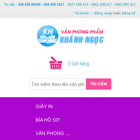
Tư vấn
:
028 625 66506 - 094 920 1617
0827 158 413 - 0961 208 617 - 0962 981 017
Tài khoản
Đăng nhập
hoặc
Đăng ký
0 Giỏ hàng
TÌM KIẾM
GIẤY IN
BÌA HỒ SƠ
VĂN PHÒNG PHẨM