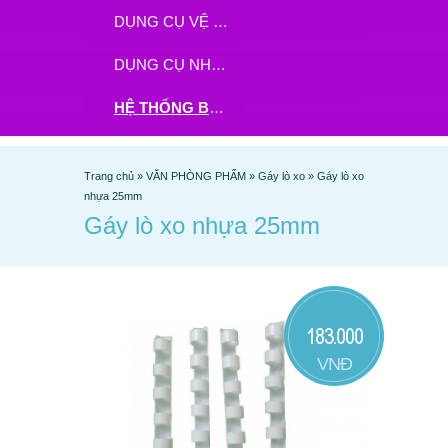
DỤNG CỤ VỆ SINH
DỤNG CỤ NHÀ BẾP
HỆ THỐNG BHX - TGDĐ ĐẶT HÀNG TẠI ĐÂY
Trang chủ
»
VĂN PHÒNG PHẨM
»
Gáy lò xo
»
Gáy lò xo
nhựa 25mm
Gáy lò xo nhựa 25mm
183.000
VNĐ