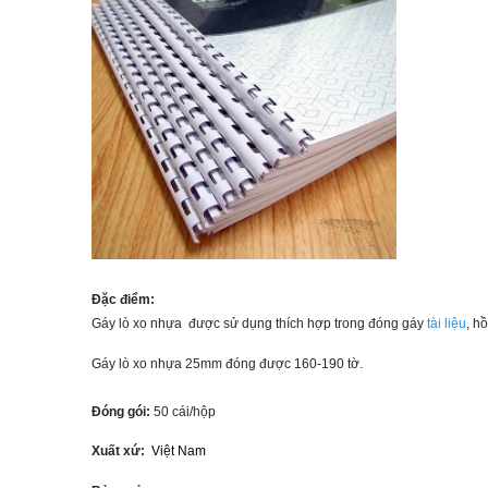
Đặc điểm:
Gáy lò xo nhựa được sử dụng thích hợp trong đóng gáy
tài liệu
, hồ
Gáy lò xo nhựa 25mm đóng được 160-190 tờ.
Đóng gói:
50 cái/hộp
Xuất xứ:
Việt Nam