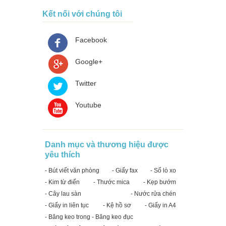
Kết nối với chúng tôi
Facebook
Google+
Twitter
Youtube
Danh mục và thương hiệu được
yêu thích
- Bút viết văn phòng
- Giấy fax
- Sổ lò xo
- Kim từ điển
- Thước mica
- Kẹp bướm
- Cây lau sàn
- Nước rửa chén
- Giấy in liên tục
- Kệ hồ sơ
- Giấy in A4
- Băng keo trong - Băng keo đục