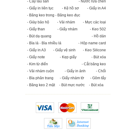
- Cây lau sàn
- Nước rửa chén
- Giấy in liên tục
- Kệ hồ sơ
- Giấy in A4
- Băng keo trong - Băng keo đục
- Giày bảo hộ
- Vải nhám
- Mực các loại
- Giấy than
- Giấy nhám
- Keo 502
- Bút dạ quang
- Hồ dán
- Bìa lá - Bìa nhiều lá
- Hộp name card
- Giấy in A3
- Giấy vệ sinh
- Keo Silicone
- Giấy note
- Kẹp giấy
- Bút xóa
- Kim từ điển
- Cắt băng keo
- Vải nhám cuộn
- Giấy in ảnh
- Chổi
- Bìa phân trang
- Giấy nhám tờ
- Gôm tẩy
- Băng keo 2 mặt
- Bút mực nước
- Bút xóa