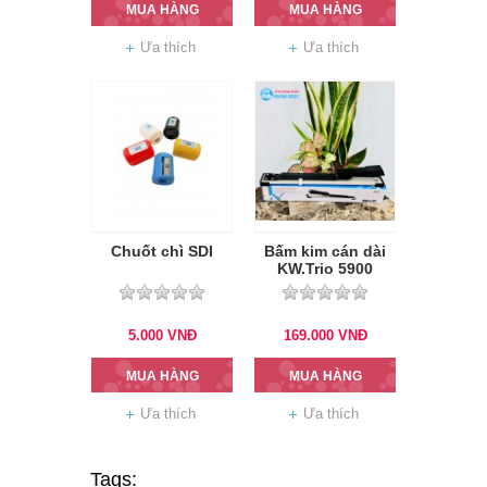
MUA HÀNG
MUA HÀNG
Ưa thích
Ưa thích
Chuốt chì SDI
Bấm kim cán dài
KW.Trio 5900
chính hãng
5.000
VNĐ
169.000
VNĐ
MUA HÀNG
MUA HÀNG
Ưa thích
Ưa thích
Tags: