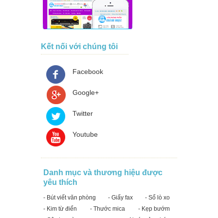
Kết nối với chúng tôi
Facebook
Google+
Twitter
Youtube
Danh mục và thương hiệu được
yêu thích
- Bút viết văn phòng
- Giấy fax
- Sổ lò xo
- Kim từ điển
- Thước mica
- Kẹp bướm