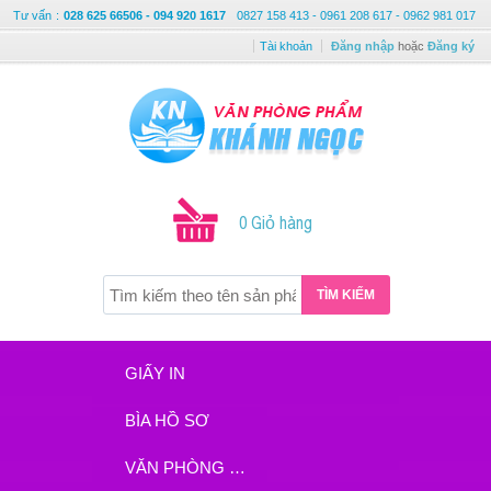
Tư vấn
:
028 625 66506 - 094 920 1617
0827 158 413 - 0961 208 617 - 0962 981 017
Tài khoản
Đăng nhập
hoặc
Đăng ký
0 Giỏ hàng
TÌM KIẾM
GIẤY IN
BÌA HỒ SƠ
VĂN PHÒNG PHẨM