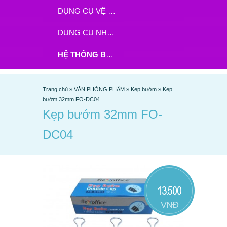
DỤNG CỤ VỆ SINH
DỤNG CỤ NHÀ BẾP
HỆ THỐNG BHX - TGDĐ ĐẶT HÀNG TẠI ĐÂY
Trang chủ
»
VĂN PHÒNG PHẨM
»
Kẹp bướm
»
Kẹp
bướm 32mm FO-DC04
Kẹp bướm 32mm FO-
DC04
13.500
VNĐ