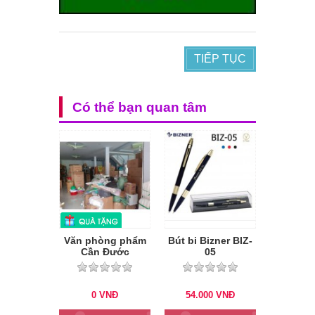
TIẾP TỤC
Có thể bạn quan tâm
Văn phòng phẩm
Bút bi Bizner BIZ-
Cần Đước
05
0
VNĐ
54.000
VNĐ