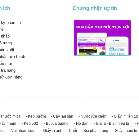
n ích
Chứng nhận uy tín
ký nhận tin
hệ
 nhập
 trang
sản xuất
phẩm ưa thích
ến mãi
trả hàng
 sử đơn hàng
 Thước mica
- Kẹp bướm
- Cây lau sàn
- Nước rửa chén
- Giấy in liên tục
Giấy nhám
- Keo 502
- Bút dạ quang
- Hồ dán
- Bìa lá - Bìa nhiều lá
- 
keo
- Vải nhám cuộn
- Giấy in ảnh
- Chổi
- Bìa phân trang
- Giấy nhám tờ