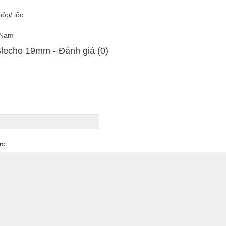
hộp/ lốc
t Nam
echo 19mm - Ðánh giá (0)
n: