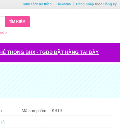
Danh sách ưa thích
Tài khoản
Đăng nhập
hoặc
Đăng ký
TÌM KIẾM
bút bi
HỆ THỐNG BHX - TGDĐ ĐẶT HÀNG TẠI ĐÂY
m
Mã sản phẩm:
KB19
giá