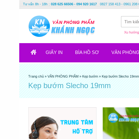
Tư vấn
8h - 18h
:
028 625 66506 - 094 920 1617
0827 158 413 - 0961 208 
Xu hướng 
GIẤY IN
BÌA HỒ SƠ
VĂN PHÒN
Trang chủ
»
VĂN PHÒNG PHẨM
»
Kẹp bướm
»
Kẹp bướm Slecho 19mm
Kẹp bướm Slecho 19mm