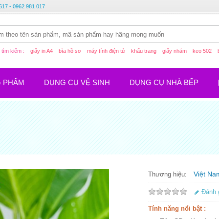
617 - 0962 981 017
tìm kiếm :
giấy in A4
bìa hồ sơ
máy tính điện tử
khẩu trang
giấy nhám
keo 502
G PHẨM
DỤNG CỤ VỆ SINH
DỤNG CỤ NHÀ BẾP
Việt Na
Thương hiệu:
Đánh 
Tính năng nổi bật :