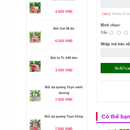
4.000 VNĐ
Lưu ý:
Không hỗ tr
Bình chọn:
Bút Gel 08 đỏ
Xấu
6.500 VNĐ
Nhập mã bảo vệ
Bút bi TL 049 đen
3.500 VNĐ
Bút dạ quang Toyo xanh
dương
7.000 VNĐ
Có thể bạ
Bút dạ quang Toyo hồng
7.000 VNĐ