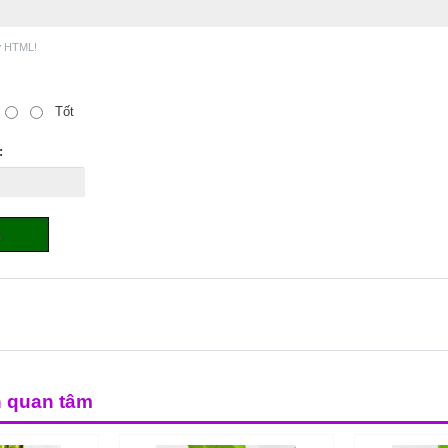
ợ HTML!
Tốt
:
n quan tâm