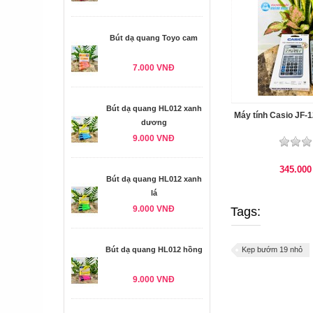
Bút dạ quang Toyo cam
7.000 VNĐ
Bút dạ quang HL012 xanh
Máy tính Casio JF-
dương
9.000 VNĐ
345.00
Bút dạ quang HL012 xanh
lá
9.000 VNĐ
Tags:
Bút dạ quang HL012 hồng
Kẹp bướm 19 nhỏ
9.000 VNĐ