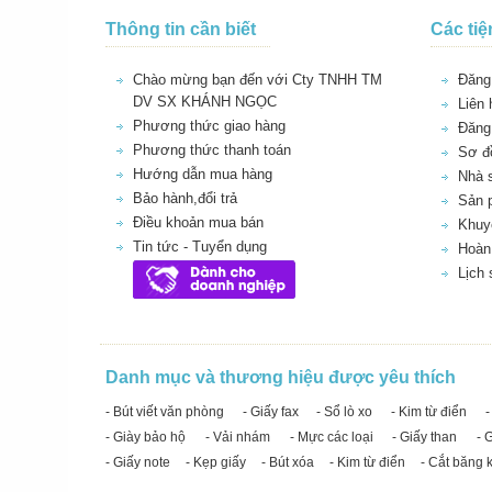
Thông tin cần biết
Các tiệ
Chào mừng bạn đến với Cty TNHH TM
Đăng 
DV SX KHÁNH NGỌC
Liên 
Phương thức giao hàng
Đăng
Phương thức thanh toán
Sơ đồ
Hướng dẫn mua hàng
Nhà 
Bảo hành,đổi trả
Sản 
Điều khoản mua bán
Khuy
Tin tức - Tuyển dụng
Hoàn 
Lịch
Danh mục và thương hiệu được yêu thích
- Bút viết văn phòng
- Giấy fax
- Sổ lò xo
- Kim từ điển
-
- Giày bảo hộ
- Vải nhám
- Mực các loại
- Giấy than
- 
- Giấy note
- Kẹp giấy
- Bút xóa
- Kim từ điển
- Cắt băng 