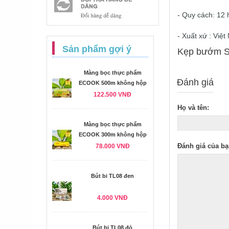
- Quy cách: 12 
- Xuất xứ : Việ
Sản phẩm gợi ý
Kẹp bướm Sl
Màng bọc thực phẩm
Đánh giá
ECOOK 500m không hộp
122.500 VNĐ
Họ và tên:
Màng bọc thực phẩm
ECOOK 300m không hộp
Đánh giá của bạ
78.000 VNĐ
Bút bi TL08 đen
4.000 VNĐ
Bút bi TL08 đỏ