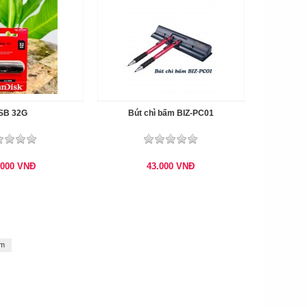
SB 32G
Bút chì bấm BIZ-PC01
.000
VNĐ
43.000
VNĐ
cm