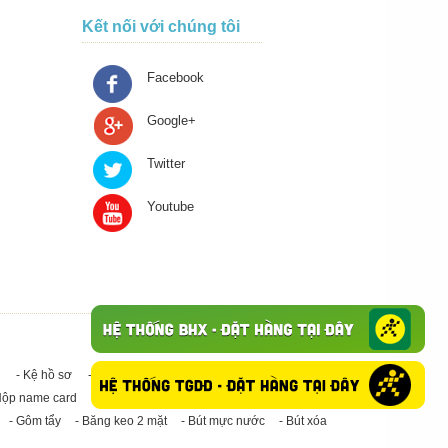
Kết nối với chúng tôi
Facebook
Google+
Twitter
Youtube
- Kệ hồ sơ
- Giấy in A4
- Băng keo trong - Băng keo đục
Hộp name card
- Giấy in A3
- Giấy vệ sinh
- Keo Silicone
- Gôm tẩy
- Băng keo 2 mặt
- Bút mực nước
- Bút xóa