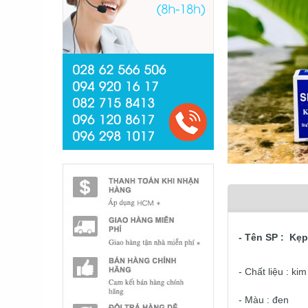
- Tên SP : K
- Chất liệu : k
- Màu : đen