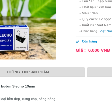
- Tên SP : Kẹp bư
- Chất liệu : kim lo
- Màu : đen
- Quy cách: 12 hộp/ 
- Xuất xứ : Việt Nam
Việt N
- Chính hãng
Còn hàng
Giá :
6.000
VNĐ
THÔNG TIN SẢN PHẨM
ẹp bướm Slecho 19mm
im loại bền đẹp, cứng cáp, sáng bóng