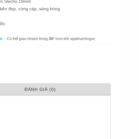
ớm Slecho 19mm
ại bền đẹp, cứng cáp, sáng bóng
lốc
am
- Có thể giao nhanh trong
3h*
hcm bởi vppkhanhngoc
ÐÁNH GIÁ (0)