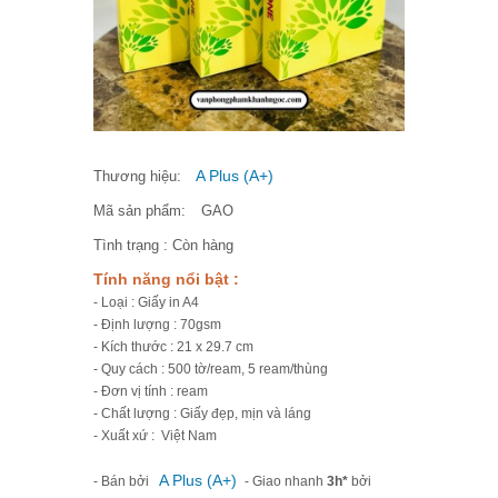
A Plus (A+)
Thương hiệu:
Mã sản phẩm:
GAO
Tình trạng :
Còn hàng
Tính năng nổi bật :
- Loại : Giấy in A4
- Định lượng : 70gsm
- Kích thước : 21 x 29.7 cm
- Quy cách : 500 tờ/ream, 5 ream/thùng
- Đơn vị tính : ream
- Chất lượng : Giấy đẹp, mịn và láng
- Xuất xứ : Việt Nam
A Plus (A+)
- Bán bởi
- Giao nhanh
3h*
bởi