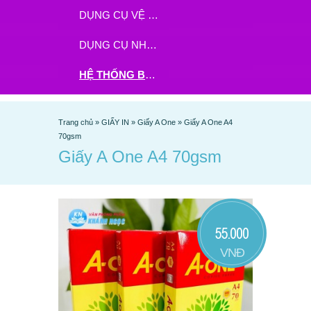
DỤNG CỤ VỆ SINH
DỤNG CỤ NHÀ BẾP
HỆ THỐNG BHX - TGDĐ ĐẶT HÀNG TẠI ĐÂY
Trang chủ
»
GIẤY IN
»
Giấy A One
»
Giấy A One A4
70gsm
Giấy A One A4 70gsm
55.000
VNĐ