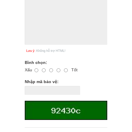
Lưu ý:
Không hỗ trợ HTML!
Bình chọn:
Xấu
Tốt
Nhập mã bảo vệ: