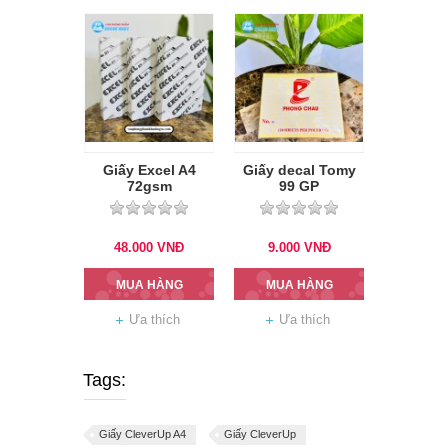
Giấy Excel A4
Giấy decal Tomy
72gsm
99 GP
48.000
VNĐ
9.000
VNĐ
MUA HÀNG
MUA HÀNG
Ưa thích
Ưa thích
Tags:
Giấy CleverUp A4
Giấy CleverUp