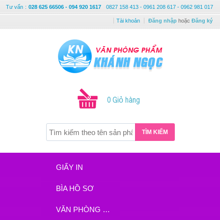
Tư vấn
:
028 625 66506 - 094 920 1617
0827 158 413 - 0961 208 617 - 0962 981 017
Tài khoản
Đăng nhập
hoặc
Đăng ký
0 Giỏ hàng
TÌM KIẾM
GIẤY IN
BÌA HỒ SƠ
VĂN PHÒNG PHẨM