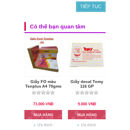
TIẾP TỤC
Có thể bạn quan tâm
Giấy FO màu
Giấy decal Tomy
Tenplus A4 70gms
116 GP
73.000
VNĐ
9.000
VNĐ
MUA HÀNG
MUA HÀNG
Ưa thích
Ưa thích