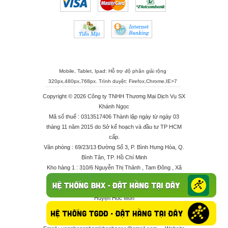
Mobile, Tablet, Ipad: Hỗ trợ độ phân giải rộng
320px,480px,768px. Trình duyệt:
Firefox
,
Chrome
,
IE>7
Copyright © 2026 Công ty TNHH Thương Mại Dịch Vụ SX
Khánh Ngọc
Mã số thuế : 0313517406 Thành lập ngày từ ngày 03
tháng 11 năm 2015 do Sở kế hoạch và đầu tư TP HCM
cấp.
Văn phòng : 69/23/13 Đường Số 3, P. Bình Hưng Hòa, Q.
Bình Tân, TP. Hồ Chí Minh
Kho hàng 1 : 310/6 Nguyễn Thị Thảnh , Tam Đông , Xã
Thới Tam Thôn , Huyện Hóc Môn
Kho hàng 2 : 68/2X Ấp Đông 1 , Xã Thới Tam Thôn ,
Huyện Hóc Môn
Điện thoại : 028 625 66506 - 0909 682 189 - 082 7158
413 - 096 298 10 17 - 0961 208 617