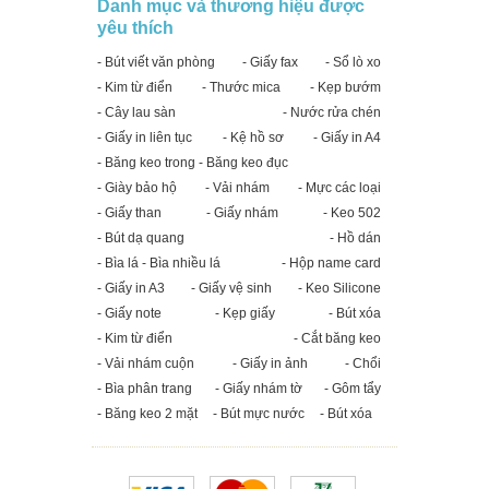
Danh mục và thương hiệu được
yêu thích
- Bút viết văn phòng
- Giấy fax
- Sổ lò xo
- Kim từ điển
- Thước mica
- Kẹp bướm
- Cây lau sàn
- Nước rửa chén
- Giấy in liên tục
- Kệ hồ sơ
- Giấy in A4
- Băng keo trong - Băng keo đục
- Giày bảo hộ
- Vải nhám
- Mực các loại
- Giấy than
- Giấy nhám
- Keo 502
- Bút dạ quang
- Hồ dán
- Bìa lá - Bìa nhiều lá
- Hộp name card
- Giấy in A3
- Giấy vệ sinh
- Keo Silicone
- Giấy note
- Kẹp giấy
- Bút xóa
- Kim từ điển
- Cắt băng keo
- Vải nhám cuộn
- Giấy in ảnh
- Chổi
- Bìa phân trang
- Giấy nhám tờ
- Gôm tẩy
- Băng keo 2 mặt
- Bút mực nước
- Bút xóa