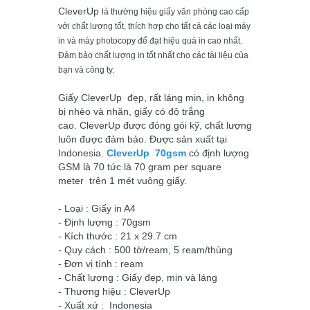
CleverUp
là thường hiệu giấy văn phòng cao cấp
với chất lượng tốt, thích hợp cho tất cả các loại máy
in và máy photocopy để đạt hiệu quả in cao nhất.
Đảm bảo chất lượng in tốt nhất cho các tài liệu của
bạn và công ty.
Giấy
CleverUp
đẹp, rất láng mịn, in không
bị nhèo và nhăn, giấy có độ trắng
cao.
CleverUp
được đóng gói kỹ, chất lượng
luôn được đảm bảo. Được sản xuất tại
Indonesia.
CleverUp
70gsm
có định lượng
GSM là 70 tức là 70 gram per square
meter trên 1 mét vuông giấy.
- Loại : Giấy in A4
- Định lượng : 70gsm
- Kích thước : 21 x 29.7 cm
- Quy cách : 500 tờ/ream, 5 ream/thùng
- Đơn vị tính : ream
- Chất lượng : Giấy đẹp, mịn và láng
- Thương hiệu :
CleverUp
- Xuất xứ : Indonesia