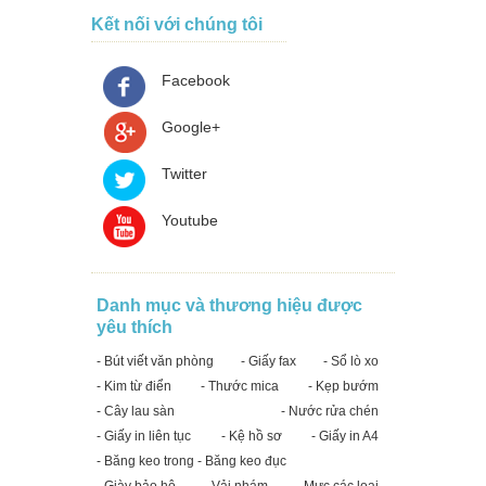
Kết nối với chúng tôi
Facebook
Google+
Twitter
Youtube
Danh mục và thương hiệu được
yêu thích
- Bút viết văn phòng
- Giấy fax
- Sổ lò xo
- Kim từ điển
- Thước mica
- Kẹp bướm
- Cây lau sàn
- Nước rửa chén
- Giấy in liên tục
- Kệ hồ sơ
- Giấy in A4
- Băng keo trong - Băng keo đục