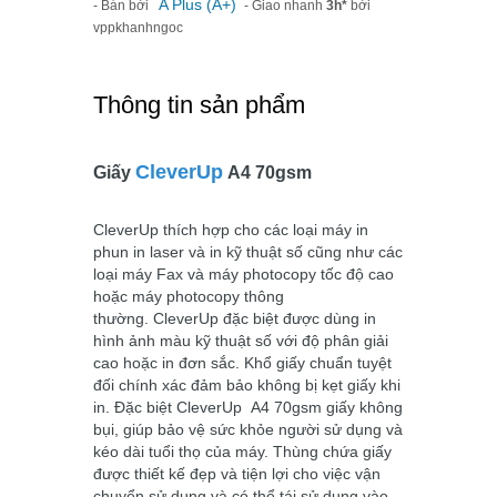
A Plus (A+)
- Bán bởi
- Giao nhanh
3h*
bởi
vppkhanhngoc
Thông tin sản phẩm
CleverUp
Giấy
A4 70gsm
CleverUp
thích hợp cho các loại máy in
phun in laser và in kỹ thuật số cũng như các
loại máy Fax và máy photocopy tốc độ cao
hoặc máy photocopy thông
thường.
CleverUp
đặc biệt được dùng in
hình ảnh màu kỹ thuật số với độ phân giải
cao hoặc in đơn sắc. Khổ giấy chuẩn tuyệt
đối chính xác đảm bảo không bị kẹt giấy khi
in. Đặc biệt
CleverUp
A4 70gsm giấy không
bụi, giúp bảo vệ sức khỏe người sử dụng và
kéo dài tuổi thọ của máy. Thùng chứa giấy
được thiết kế đẹp và tiện lợi cho việc vận
chuyển sử dụng và có thể tái sử dụng vào