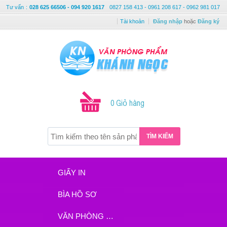
Tư vấn
:
028 625 66506 - 094 920 1617
0827 158 413 - 0961 208 617 - 0962 981 017
Tài khoản
Đăng nhập
hoặc
Đăng ký
0 Giỏ hàng
TÌM KIẾM
GIẤY IN
BÌA HỒ SƠ
VĂN PHÒNG PHẨM