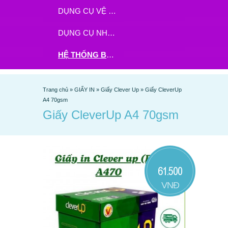
DỤNG CỤ VỆ SINH
DỤNG CỤ NHÀ BẾP
HỆ THỐNG BHX - TGDĐ ĐẶT HÀNG TẠI ĐÂY
Trang chủ
»
GIẤY IN
»
Giấy Clever Up
»
Giấy CleverUp
A4 70gsm
Giấy CleverUp A4 70gsm
61.500
VNĐ