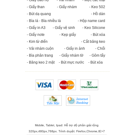
- Giày bảo hộ
- Vải nhám
- Mực các loại
- Giấy than
- Giấy nhám
- Keo 502
- Bút dạ quang
- Hồ dán
- Bìa lá - Bìa nhiều lá
- Hộp name card
- Giấy in A3
- Giấy vệ sinh
- Keo Silicone
- Giấy note
- Kẹp giấy
- Bút xóa
- Kim từ điển
- Cắt băng keo
- Vải nhám cuộn
- Giấy in ảnh
- Chổi
- Bìa phân trang
- Giấy nhám tờ
- Gôm tẩy
- Băng keo 2 mặt
- Bút mực nước
- Bút xóa
Mobile, Tablet, Ipad: Hỗ trợ độ phân giải rộng
320px,480px,768px. Trình duyệt:
Firefox
,
Chrome
,
IE>7