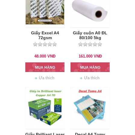
Giấy Excel A4
Giấy cuộn A0 ĐL
72gsm
80/100 5kg
48.000
VNĐ
161.000
VNĐ
MUA HÀNG
MUA HÀNG
Ưa thích
Ưa thích
Giấy Brilliant Laser
Decal A4 Tomy