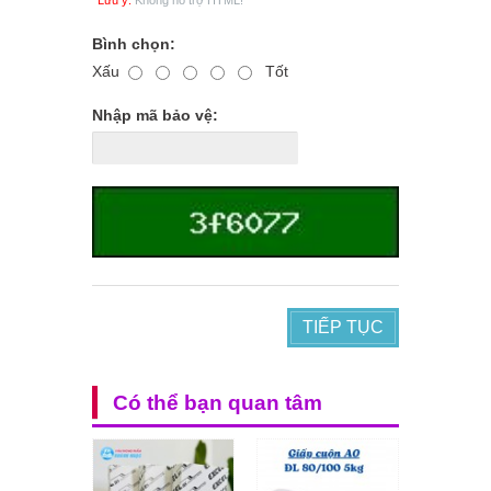
Lưu ý:
Không hỗ trợ HTML!
Bình chọn:
Xấu
Tốt
Nhập mã bảo vệ:
TIẾP TỤC
Có thể bạn quan tâm