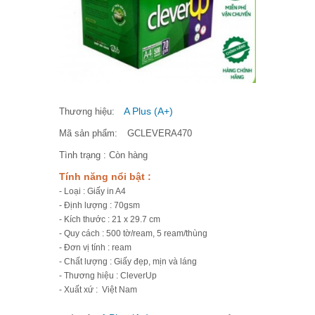
A Plus (A+)
Thương hiệu:
Mã sản phẩm:
GCLEVERA470
Tình trạng :
Còn hàng
Tính năng nổi bật :
- Loại : Giấy in A4
- Định lượng : 70gsm
- Kích thước : 21 x 29.7 cm
- Quy cách : 500 tờ/ream, 5 ream/thùng
- Đơn vị tính : ream
- Chất lượng : Giấy đẹp, mịn và láng
- Thương hiệu : CleverUp
- Xuất xứ : Việt Nam