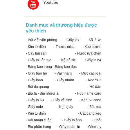
Youtube
Danh mục và thương hiệu được
yêu thích
- Bút viết văn phòng
- Giấy fax
- Sổ lò xo
- Kim từ điển
- Thước mica
- Kẹp bướm
- Cây lau sàn
- Nước rửa chén
- Giấy in liên tục
- Kệ hồ sơ
- Giấy in A4
- Băng keo trong - Băng keo đục
- Giày bảo hộ
- Vải nhám
- Mực các loại
- Giấy than
- Giấy nhám
- Keo 502
- Bút dạ quang
- Hồ dán
- Bìa lá - Bìa nhiều lá
- Hộp name card
- Giấy in A3
- Giấy vệ sinh
- Keo Silicone
- Giấy note
- Kẹp giấy
- Bút xóa
- Kim từ điển
- Cắt băng keo
- Vải nhám cuộn
- Giấy in ảnh
- Chổi
- Bìa phân trang
- Giấy nhám tờ
- Gôm tẩy