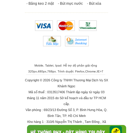
- Băng keo 2 mặt
- Bút mực nước
- Bút xóa
Mobile, Tablet, Ipad: Hỗ trợ độ phân giải rộng
320px,480px,768px. Trình duyệt:
Firefox
,
Chrome
,
IE>7
Copyright © 2026 Công ty TNHH Thương Mại Dịch Vụ SX
Khánh Ngọc
Mã số thuế : 0313517406 Thành lập ngày từ ngày 03
tháng 11 năm 2015 do Sở kế hoạch và đầu tư TP HCM
cấp.
Văn phòng : 69/23/13 Đường Số 3, P. Bình Hưng Hòa, Q.
Bình Tân, TP. Hồ Chí Minh
Kho hàng 1 : 310/6 Nguyễn Thị Thảnh , Tam Đông , Xã
Thới Tam Thôn , Huyện Hóc Môn