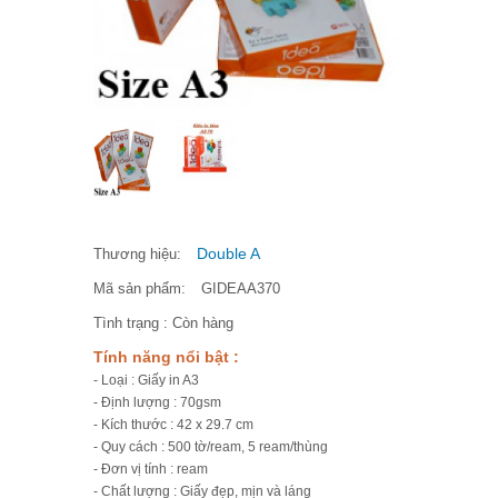
Double A
Thương hiệu:
Mã sản phẩm:
GIDEAA370
Tình trạng :
Còn hàng
Tính năng nổi bật :
- Loại : Giấy in A3
- Định lượng : 70gsm
- Kích thước : 42 x 29.7 cm
- Quy cách : 500 tờ/ream, 5 ream/thùng
- Đơn vị tính : ream
- Chất lượng : Giấy đẹp, mịn và láng