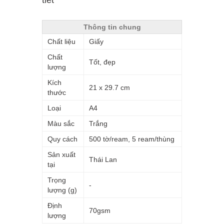
tiết
Thông tin chung
Chất liệu
Giấy
Chất
Tốt, đẹp
lượng
Kích
21 x 29.7 cm
thước
Loại
A4
Màu sắc
Trắng
Quy cách
500 tờ/ream, 5 ream/thùng
Sản xuất
Thái Lan
tại
Trọng
-
lượng (g)
Định
70gsm
lượng