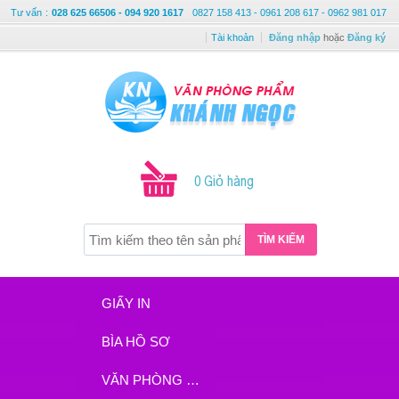
Tư vấn
:
028 625 66506 - 094 920 1617
0827 158 413 - 0961 208 617 - 0962 981 017
Tài khoản
Đăng nhập
hoặc
Đăng ký
0 Giỏ hàng
TÌM KIẾM
GIẤY IN
BÌA HỒ SƠ
VĂN PHÒNG PHẨM