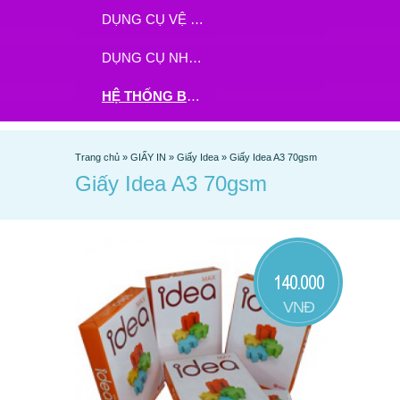
DỤNG CỤ VỆ SINH
DỤNG CỤ NHÀ BẾP
HỆ THỐNG BHX - TGDĐ ĐẶT HÀNG TẠI ĐÂY
Trang chủ
»
GIẤY IN
»
Giấy Idea
»
Giấy Idea A3 70gsm
Giấy Idea A3 70gsm
140.000
VNĐ