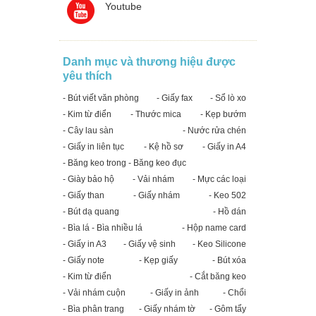
Youtube
Danh mục và thương hiệu được
yêu thích
- Bút viết văn phòng
- Giấy fax
- Sổ lò xo
- Kim từ điển
- Thước mica
- Kẹp bướm
- Cây lau sàn
- Nước rửa chén
- Giấy in liên tục
- Kệ hồ sơ
- Giấy in A4
- Băng keo trong - Băng keo đục
- Giày bảo hộ
- Vải nhám
- Mực các loại
- Giấy than
- Giấy nhám
- Keo 502
- Bút dạ quang
- Hồ dán
- Bìa lá - Bìa nhiều lá
- Hộp name card
- Giấy in A3
- Giấy vệ sinh
- Keo Silicone
- Giấy note
- Kẹp giấy
- Bút xóa
- Kim từ điển
- Cắt băng keo
- Vải nhám cuộn
- Giấy in ảnh
- Chổi
- Bìa phân trang
- Giấy nhám tờ
- Gôm tẩy