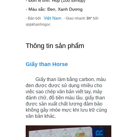
- Đơn vị tính: Hộp (100 tờ/hộp)
- Màu sắc: Đen, Xanh Dương
Việt Nam
- Bán bởi
- Giao nhanh
3h*
bởi
vppkhanhngoc
Thông tin sản phẩm
Giấy than Horse
Giấy than làm bằng carbon, màu
đen được được sử dụng nhiều cho
việc sao chép văn bản viết tay, máy
đánh chữ, độ bền màu lâu. giấy than
được sản xuất chất lượng đảm bảo
không gây nhòe mực khi lưu trữ cùng
văn bản khác.