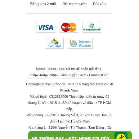
- Băng keo 2 mặt
- Bút mực nước
- Bút xóa
Mobile, Tablet, Ipad: Hỗ trợ độ phân giải rộng
320px,480px,768px. Trình duyệt:
Firefox
,
Chrome
,
IE>7
Copyright © 2026 Công ty TNHH Thương Mại Dịch Vụ SX
Khánh Ngọc
Mã số thuế : 0313517406 Thành lập ngày từ ngày 03
tháng 11 năm 2015 do Sở kế hoạch và đầu tư TP HCM
cấp.
Văn phòng : 69/23/13 Đường Số 3, P. Bình Hưng Hòa, Q.
Bình Tân, TP. Hồ Chí Minh
Kho hàng 1 : 310/6 Nguyễn Thị Thảnh , Tam Đông , Xã
Thới Tam Thôn , Huyện Hóc Môn