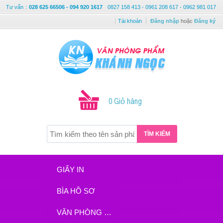
Tư vấn
:
028 625 66506 - 094 920 1617
0827 158 413 - 0961 208 617 - 0962 981 017
Tài khoản
Đăng nhập
hoặc
Đăng ký
0 Giỏ hàng
TÌM KIẾM
GIẤY IN
BÌA HỒ SƠ
VĂN PHÒNG PHẨM