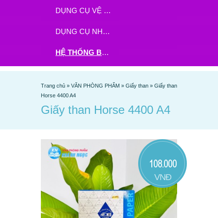
DỤNG CỤ VỆ SINH
DỤNG CỤ NHÀ BẾP
HỆ THỐNG BHX - TGDĐ ĐẶT HÀNG TẠI ĐÂY
Trang chủ
»
VĂN PHÒNG PHẨM
»
Giấy than
»
Giấy than
Horse 4400 A4
Giấy than Horse 4400 A4
108.000
VNĐ