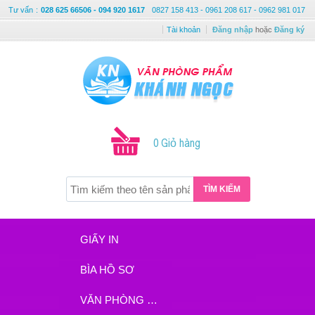
Tư vấn
:
028 625 66506 - 094 920 1617
0827 158 413 - 0961 208 617 - 0962 981 017
Tài khoản
Đăng nhập
hoặc
Đăng ký
0 Giỏ hàng
TÌM KIẾM
GIẤY IN
BÌA HỒ SƠ
VĂN PHÒNG PHẨM