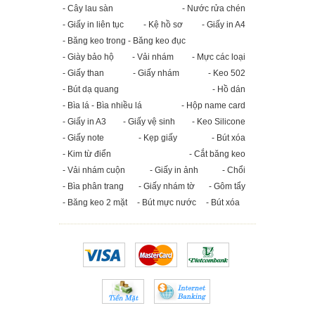
- Cây lau sàn
- Nước rửa chén
- Giấy in liên tục
- Kệ hồ sơ
- Giấy in A4
- Băng keo trong - Băng keo đục
- Giày bảo hộ
- Vải nhám
- Mực các loại
- Giấy than
- Giấy nhám
- Keo 502
- Bút dạ quang
- Hồ dán
- Bìa lá - Bìa nhiều lá
- Hộp name card
- Giấy in A3
- Giấy vệ sinh
- Keo Silicone
- Giấy note
- Kẹp giấy
- Bút xóa
- Kim từ điển
- Cắt băng keo
- Vải nhám cuộn
- Giấy in ảnh
- Chổi
- Bìa phân trang
- Giấy nhám tờ
- Gôm tẩy
- Băng keo 2 mặt
- Bút mực nước
- Bút xóa