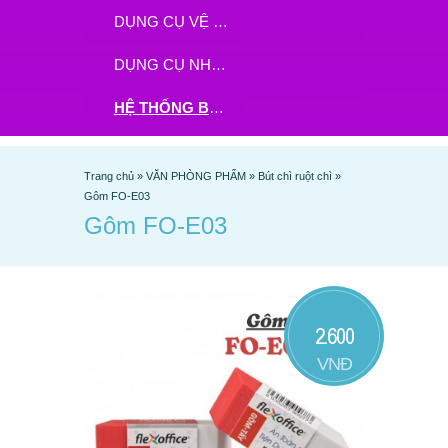
DỤNG CỤ VỆ SINH
DỤNG CỤ NHÀ BẾP
HỆ THỐNG BHX - TGDĐ ĐẶT HÀNG TẠI ĐÂY
Trang chủ
»
VĂN PHÒNG PHẨM
»
Bút chì ruột chì
»
Gôm FO-E03
Gôm FO-E03
2.600
VNĐ