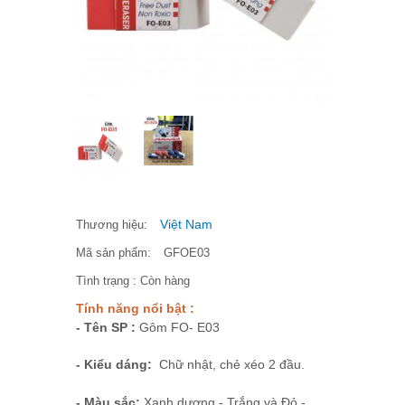
Việt Nam
Thương hiệu:
Mã sản phẩm:
GFOE03
Tình trạng :
Còn hàng
Tính năng nổi bật :
- Tên SP :
Gôm FO- E03
- Kiểu dáng:
Chữ nhật, chẻ xéo 2 đầu.
- Màu sắc:
Xanh dương - Trắng và Đỏ -