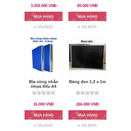
3.260.000
VNĐ
85.000
VNĐ
MUA HÀNG
MUA HÀNG
Ưa thích
Ưa thích
Bìa còng nhẫn
Bảng đen 1.2 x 1m
nhựa Xifu A4
3,5cm
16.000
VNĐ
266.000
VNĐ
MUA HÀNG
MUA HÀNG
Ưa thích
Ưa thích