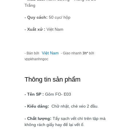
Trắng
- Quy cách:
50 cục/ hộp
- Xuất xứ :
Việt Nam
Việt Nam
- Bán bởi
- Giao nhanh
3h*
bởi
vppkhanhngoc
Thông tin sản phẩm
- Tên SP :
Gôm FO- E03
- Kiểu dáng:
Chữ nhật, chẻ xéo 2 đầu.
- Chất lượng:
Tẩy sạch vết chì trên tập mà
không rách giấy hay để lại vết ố.