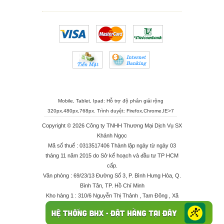
Mobile, Tablet, Ipad: Hỗ trợ độ phân giải rộng
320px,480px,768px. Trình duyệt:
Firefox
,
Chrome
,
IE>7
Copyright © 2026 Công ty TNHH Thương Mại Dịch Vụ SX
Khánh Ngọc
Mã số thuế : 0313517406 Thành lập ngày từ ngày 03
tháng 11 năm 2015 do Sở kế hoạch và đầu tư TP HCM
cấp.
Văn phòng : 69/23/13 Đường Số 3, P. Bình Hưng Hòa, Q.
Bình Tân, TP. Hồ Chí Minh
Kho hàng 1 : 310/6 Nguyễn Thị Thảnh , Tam Đông , Xã
Thới Tam Thôn , Huyện Hóc Môn
Kho hàng 2 : 68/2X Ấp Đông 1 , Xã Thới Tam Thôn ,