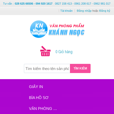
Tư vấn
:
028 625 66506 - 094 920 1617
0827 158 413 - 0961 208 617 - 0962 981 017
Tài khoản
Đăng nhập
hoặc
Đăng ký
0 Giỏ hàng
TÌM KIẾM
GIẤY IN
BÌA HỒ SƠ
VĂN PHÒNG PHẨM