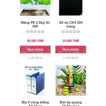
Màng PE 2.5kg lõi
Sổ da CK4 104
500
trang
96.000
VNĐ
14.000
VNĐ
MUA HÀNG
MUA HÀNG
Ưa thích
Ưa thích
Bìa 2 còng kiếng
Bút dạ quang