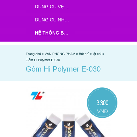
DỤNG CỤ VỆ SINH
DỤNG CỤ NHÀ BẾP
HỆ THỐNG BHX - TGDĐ ĐẶT HÀNG TẠI ĐÂY
Trang chủ
»
VĂN PHÒNG PHẨM
»
Bút chì ruột chì
»
Gôm Hi Polymer E-030
Gôm Hi Polymer E-030
3.300
VNĐ