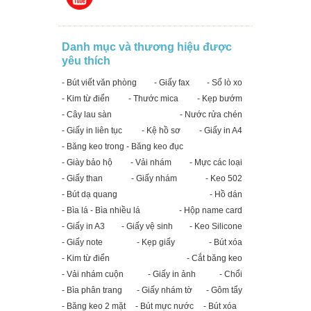
Danh mục và thương hiệu được
yêu thích
- Bút viết văn phòng
- Giấy fax
- Sổ lò xo
- Kim từ điển
- Thước mica
- Kẹp bướm
- Cây lau sàn
- Nước rửa chén
- Giấy in liên tục
- Kệ hồ sơ
- Giấy in A4
- Băng keo trong - Băng keo đục
- Giày bảo hộ
- Vải nhám
- Mực các loại
- Giấy than
- Giấy nhám
- Keo 502
- Bút dạ quang
- Hồ dán
- Bìa lá - Bìa nhiều lá
- Hộp name card
- Giấy in A3
- Giấy vệ sinh
- Keo Silicone
- Giấy note
- Kẹp giấy
- Bút xóa
- Kim từ điển
- Cắt băng keo
- Vải nhám cuộn
- Giấy in ảnh
- Chổi
- Bìa phân trang
- Giấy nhám tờ
- Gôm tẩy
- Băng keo 2 mặt
- Bút mực nước
- Bút xóa