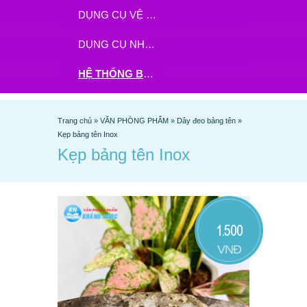
DỤNG CỤ VỆ SINH
DỤNG CỤ NHÀ BẾP
HỆ THỐNG BHX - TGDĐ ĐẶT HÀNG TẠI ĐÂY
Trang chủ
»
VĂN PHÒNG PHẨM
»
Dây đeo bảng tên
»
Kẹp bảng tên Inox
Kẹp bảng tên Inox
1.500
VNĐ