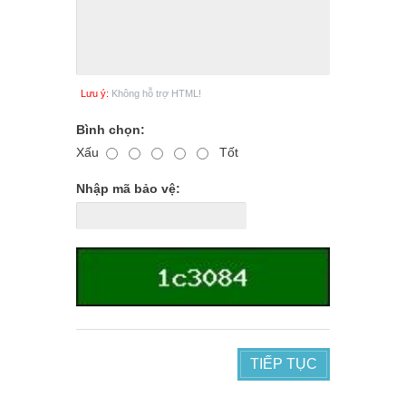
Lưu ý:
Không hỗ trợ HTML!
Bình chọn:
Xấu
Tốt
Nhập mã bảo vệ:
TIẾP TỤC