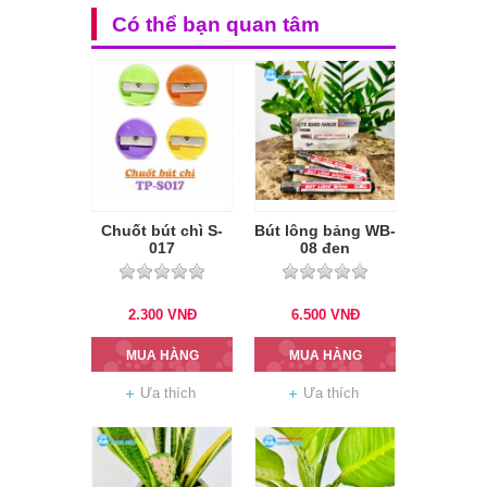
Có thể bạn quan tâm
Chuốt bút chì S-
Bút lông bảng WB-
017
08 đen
2.300
VNĐ
6.500
VNĐ
MUA HÀNG
MUA HÀNG
Ưa thích
Ưa thích