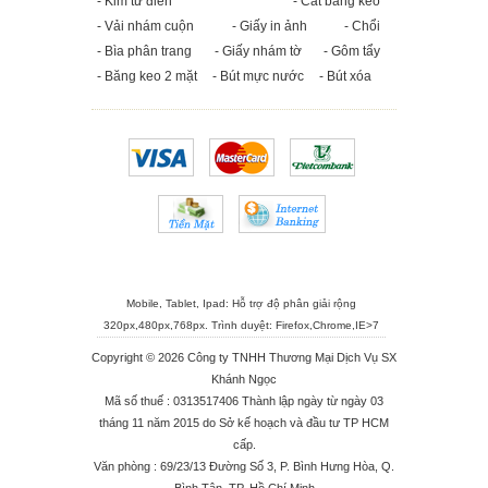
- Kim từ điển
- Cắt băng keo
- Vải nhám cuộn
- Giấy in ảnh
- Chổi
- Bìa phân trang
- Giấy nhám tờ
- Gôm tẩy
- Băng keo 2 mặt
- Bút mực nước
- Bút xóa
Mobile, Tablet, Ipad: Hỗ trợ độ phân giải rộng
320px,480px,768px. Trình duyệt:
Firefox
,
Chrome
,
IE>7
Copyright © 2026 Công ty TNHH Thương Mại Dịch Vụ SX
Khánh Ngọc
Mã số thuế : 0313517406 Thành lập ngày từ ngày 03
tháng 11 năm 2015 do Sở kế hoạch và đầu tư TP HCM
cấp.
Văn phòng : 69/23/13 Đường Số 3, P. Bình Hưng Hòa, Q.