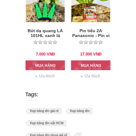
Bút dạ quang LA
Pin tiểu 2A
101HL xanh lá
Panasonic - Pin vỉ
7.000
VNĐ
17.000
VNĐ
MUA HÀNG
MUA HÀNG
Ưa thích
Ưa thích
Tags:
Kẹp bảng tên giá rẻ
Kẹp bảng tên
Kẹp bảng tên sắt HCM
Kẹp bảng tên nhựa giá rẻ