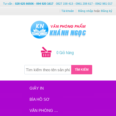
Tư vấn
:
028 625 66506 - 094 920 1617
0827 158 413 - 0961 208 617 - 0962 981 017
Tài khoản
Đăng nhập
hoặc
Đăng ký
0 Giỏ hàng
TÌM KIẾM
GIẤY IN
BÌA HỒ SƠ
VĂN PHÒNG PHẨM