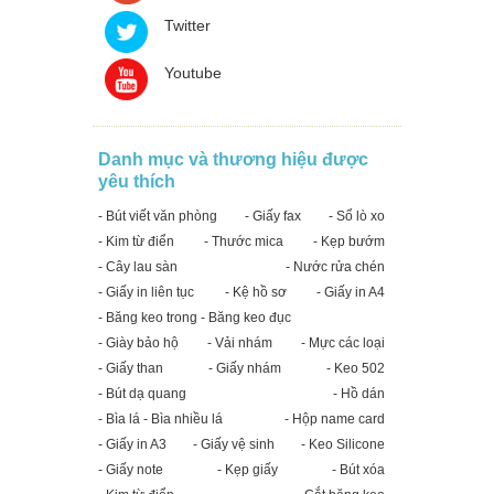
Twitter
Youtube
Danh mục và thương hiệu được
yêu thích
- Bút viết văn phòng
- Giấy fax
- Sổ lò xo
- Kim từ điển
- Thước mica
- Kẹp bướm
- Cây lau sàn
- Nước rửa chén
- Giấy in liên tục
- Kệ hồ sơ
- Giấy in A4
- Băng keo trong - Băng keo đục
- Giày bảo hộ
- Vải nhám
- Mực các loại
- Giấy than
- Giấy nhám
- Keo 502
- Bút dạ quang
- Hồ dán
- Bìa lá - Bìa nhiều lá
- Hộp name card
- Giấy in A3
- Giấy vệ sinh
- Keo Silicone
- Giấy note
- Kẹp giấy
- Bút xóa