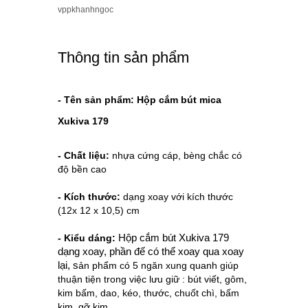
vppkhanhngoc
Thông tin sản phẩm
- Tên sản phẩm: Hộp cắm bút mica
Xukiva 179
- Chất liệu:
nhựa cứng cáp, bèng chắc có
độ bền cao
- Kích thước:
dạng xoay với
kích thước
(12x 12 x 10,5) cm
- Kiểu dáng:
Hộp cắm bút Xukiva 179 
dạng xoay, phần đế có thể xoay qua xoay 
lại, s
ản phẩm có 5 ngăn xung quanh giúp
thuận tiện trong việc lưu giữ : bút viết, gôm,
kim bấm, dao, kéo, thước, chuốt chì, bấm
kim, gỡ kim,...