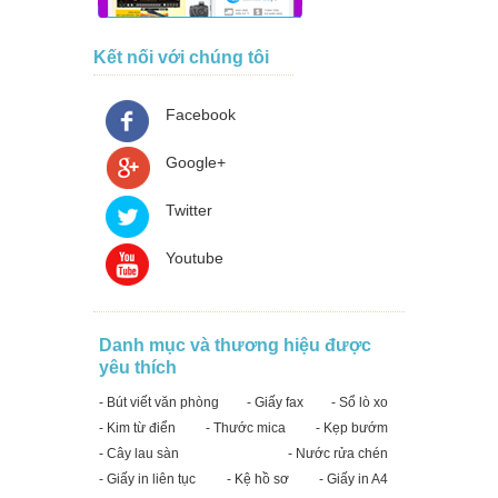
Kết nối với chúng tôi
Facebook
Google+
Twitter
Youtube
Danh mục và thương hiệu được
yêu thích
- Bút viết văn phòng
- Giấy fax
- Sổ lò xo
- Kim từ điển
- Thước mica
- Kẹp bướm
- Cây lau sàn
- Nước rửa chén
- Giấy in liên tục
- Kệ hồ sơ
- Giấy in A4