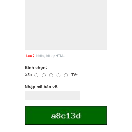
Lưu ý:
Không hỗ trợ HTML!
Bình chọn:
Xấu
Tốt
Nhập mã bảo vệ: