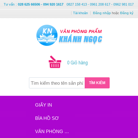
Tư vấn
:
028 625 66506 - 094 920 1617
0827 158 413 - 0961 208 617 - 0962 981 017
Tài khoản
Đăng nhập
hoặc
Đăng ký
0 Giỏ hàng
TÌM KIẾM
GIẤY IN
BÌA HỒ SƠ
VĂN PHÒNG PHẨM