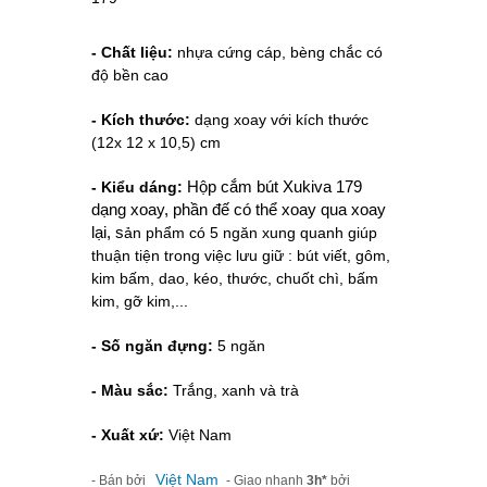
- Chất liệu:
nhựa cứng cáp, bèng chắc có
độ bền cao
- Kích thước:
dạng xoay với
kích thước
(12x 12 x 10,5) cm
- Kiểu dáng:
Hộp cắm bút Xukiva 179 
dạng xoay, phần đế có thể xoay qua xoay 
lại, s
ản phẩm có 5 ngăn xung quanh giúp
thuận tiện trong việc lưu giữ : bút viết, gôm,
kim bấm, dao, kéo, thước, chuốt chì, bấm
kim, gỡ kim,...
- Số ngăn đựng:
5 ngăn
- Màu sắc:
Trắng, xanh và trà
- Xuất xứ:
Việt Nam
Việt Nam
- Bán bởi
- Giao nhanh
3h*
bởi