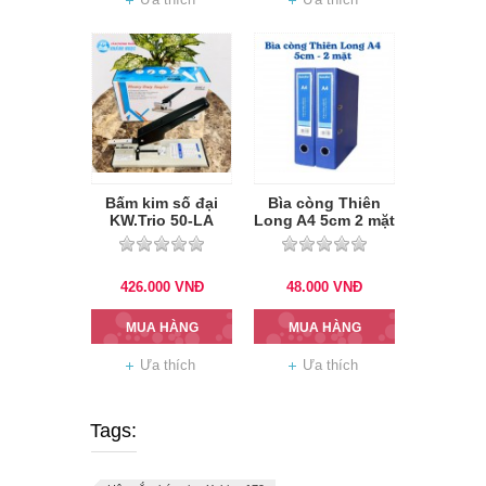
Bấm kim số đại
Bìa còng Thiên
KW.Trio 50-LA
Long A4 5cm 2 mặt
chính hãng
si
426.000
VNĐ
48.000
VNĐ
MUA HÀNG
MUA HÀNG
Ưa thích
Ưa thích
Tags: