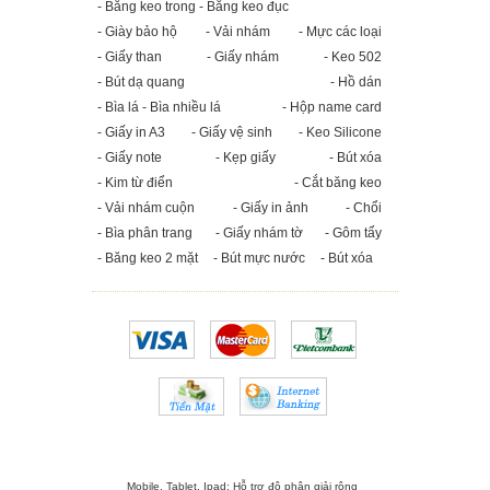
- Băng keo trong - Băng keo đục
- Giày bảo hộ
- Vải nhám
- Mực các loại
- Giấy than
- Giấy nhám
- Keo 502
- Bút dạ quang
- Hồ dán
- Bìa lá - Bìa nhiều lá
- Hộp name card
- Giấy in A3
- Giấy vệ sinh
- Keo Silicone
- Giấy note
- Kẹp giấy
- Bút xóa
- Kim từ điển
- Cắt băng keo
- Vải nhám cuộn
- Giấy in ảnh
- Chổi
- Bìa phân trang
- Giấy nhám tờ
- Gôm tẩy
- Băng keo 2 mặt
- Bút mực nước
- Bút xóa
Mobile, Tablet, Ipad: Hỗ trợ độ phân giải rộng