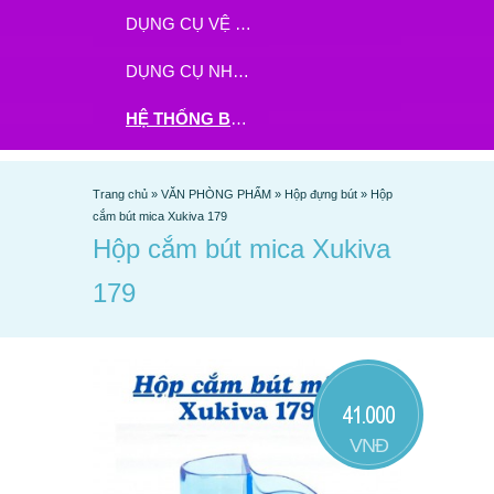
DỤNG CỤ VỆ SINH
DỤNG CỤ NHÀ BẾP
HỆ THỐNG BHX - TGDĐ ĐẶT HÀNG TẠI ĐÂY
Trang chủ
»
VĂN PHÒNG PHẨM
»
Hộp đựng bút
»
Hộp
cắm bút mica Xukiva 179
Hộp cắm bút mica Xukiva
179
41.000
VNĐ