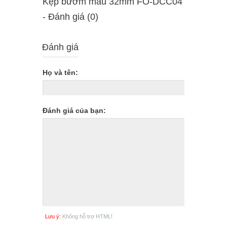
Kẹp bướm màu 32mm FO-DCC04
- Ðánh giá (0)
Đánh giá
Họ và tên:
Đánh giá của bạn:
Lưu ý:
Không hỗ trợ HTML!