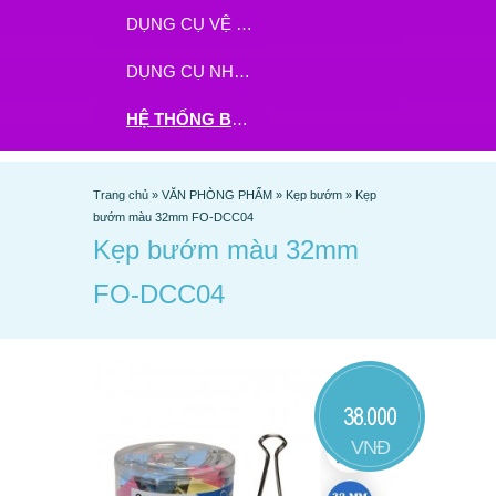
DỤNG CỤ VỆ SINH
DỤNG CỤ NHÀ BẾP
HỆ THỐNG BHX - TGDĐ ĐẶT HÀNG TẠI ĐÂY
Trang chủ
»
VĂN PHÒNG PHẨM
»
Kẹp bướm
»
Kẹp
bướm màu 32mm FO-DCC04
Kẹp bướm màu 32mm
FO-DCC04
38.000
VNĐ