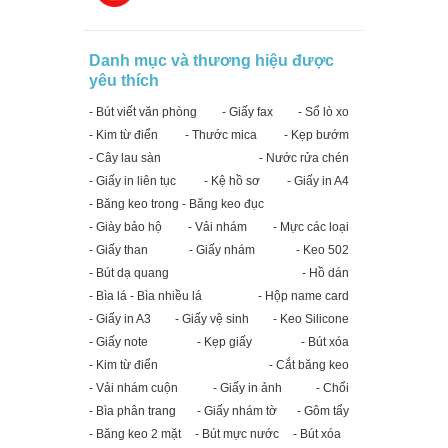
Danh mục và thương hiệu được
yêu thích
- Bút viết văn phòng
- Giấy fax
- Sổ lò xo
- Kim từ điển
- Thước mica
- Kẹp bướm
- Cây lau sàn
- Nước rửa chén
- Giấy in liên tục
- Kệ hồ sơ
- Giấy in A4
- Băng keo trong - Băng keo đục
- Giày bảo hộ
- Vải nhám
- Mực các loại
- Giấy than
- Giấy nhám
- Keo 502
- Bút dạ quang
- Hồ dán
- Bìa lá - Bìa nhiều lá
- Hộp name card
- Giấy in A3
- Giấy vệ sinh
- Keo Silicone
- Giấy note
- Kẹp giấy
- Bút xóa
- Kim từ điển
- Cắt băng keo
- Vải nhám cuộn
- Giấy in ảnh
- Chổi
- Bìa phân trang
- Giấy nhám tờ
- Gôm tẩy
- Băng keo 2 mặt
- Bút mực nước
- Bút xóa