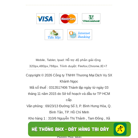
Mobile, Tablet, Ipad: Hỗ trợ độ phân giải rộng
320px,480px,768px. Trình duyệt:
Firefox
,
Chrome
,
IE>7
Copyright © 2026 Công ty TNHH Thương Mại Dịch Vụ SX
Khánh Ngọc
Mã số thuế : 0313517406 Thành lập ngày từ ngày 03
tháng 11 năm 2015 do Sở kế hoạch và đầu tư TP HCM
cấp.
Văn phòng : 69/23/13 Đường Số 3, P. Bình Hưng Hòa, Q.
Bình Tân, TP. Hồ Chí Minh
Kho hàng 1 : 310/6 Nguyễn Thị Thảnh , Tam Đông , Xã
Thới Tam Thôn , Huyện Hóc Môn
Kho hàng 2 : 68/2X Ấp Đông 1 , Xã Thới Tam Thôn ,
Huyện Hóc Môn