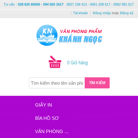
Tư vấn
:
028 625 66506 - 094 920 1617
0827 158 413 - 0961 208 617 - 0962 981 017
Tài khoản
Đăng nhập
hoặc
Đăng ký
0 Giỏ hàng
TÌM KIẾM
GIẤY IN
BÌA HỒ SƠ
VĂN PHÒNG PHẨM