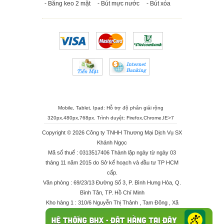
- Băng keo 2 mặt
- Bút mực nước
- Bút xóa
Mobile, Tablet, Ipad: Hỗ trợ độ phân giải rộng
320px,480px,768px. Trình duyệt:
Firefox
,
Chrome
,
IE>7
Copyright © 2026 Công ty TNHH Thương Mại Dịch Vụ SX
Khánh Ngọc
Mã số thuế : 0313517406 Thành lập ngày từ ngày 03
tháng 11 năm 2015 do Sở kế hoạch và đầu tư TP HCM
cấp.
Văn phòng : 69/23/13 Đường Số 3, P. Bình Hưng Hòa, Q.
Bình Tân, TP. Hồ Chí Minh
Kho hàng 1 : 310/6 Nguyễn Thị Thảnh , Tam Đông , Xã
Thới Tam Thôn , Huyện Hóc Môn
Kho hàng 2 : 68/2X Ấp Đông 1 , Xã Thới Tam Thôn ,