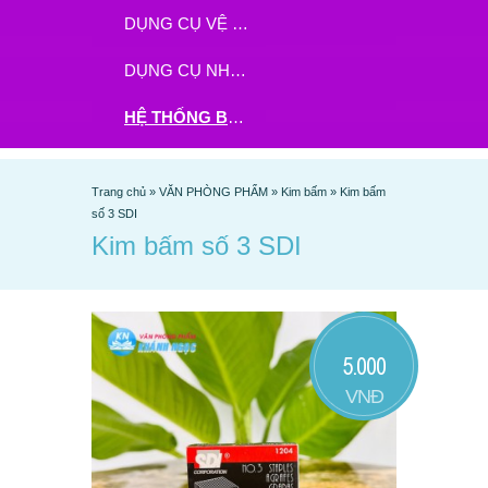
DỤNG CỤ VỆ SINH
DỤNG CỤ NHÀ BẾP
HỆ THỐNG BHX - TGDĐ ĐẶT HÀNG TẠI ĐÂY
Trang chủ
»
VĂN PHÒNG PHẨM
»
Kim bấm
»
Kim bấm
số 3 SDI
Kim bấm số 3 SDI
5.000
VNĐ