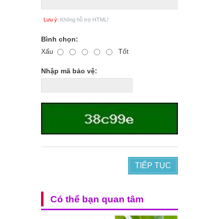
Lưu ý:
Không hỗ trợ HTML!
Bình chọn:
Xấu
Tốt
Nhập mã bảo vệ:
TIẾP TỤC
Có thể bạn quan tâm