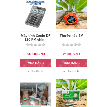
Máy tính Casio DF
Thước kéo 5M
120 FM chính
hãng
341.000
VNĐ
25.000
VNĐ
MUA HÀNG
MUA HÀNG
Ưa thích
Ưa thích