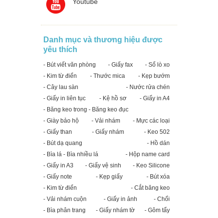
Youtube
Danh mục và thương hiệu được
yêu thích
- Bút viết văn phòng
- Giấy fax
- Sổ lò xo
- Kim từ điển
- Thước mica
- Kẹp bướm
- Cây lau sàn
- Nước rửa chén
- Giấy in liên tục
- Kệ hồ sơ
- Giấy in A4
- Băng keo trong - Băng keo đục
- Giày bảo hộ
- Vải nhám
- Mực các loại
- Giấy than
- Giấy nhám
- Keo 502
- Bút dạ quang
- Hồ dán
- Bìa lá - Bìa nhiều lá
- Hộp name card
- Giấy in A3
- Giấy vệ sinh
- Keo Silicone
- Giấy note
- Kẹp giấy
- Bút xóa
- Kim từ điển
- Cắt băng keo
- Vải nhám cuộn
- Giấy in ảnh
- Chổi
- Bìa phân trang
- Giấy nhám tờ
- Gôm tẩy