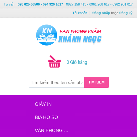
Tư vấn
:
028 625 66506 - 094 920 1617
0827 158 413 - 0961 208 617 - 0962 981 017
Tài khoản
Đăng nhập
hoặc
Đăng ký
0 Giỏ hàng
TÌM KIẾM
GIẤY IN
BÌA HỒ SƠ
VĂN PHÒNG PHẨM