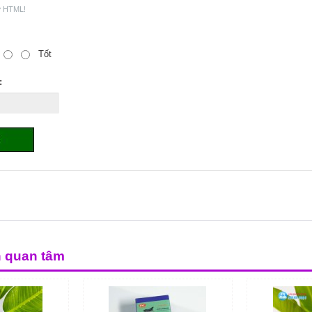
ợ HTML!
Tốt
:
n quan tâm