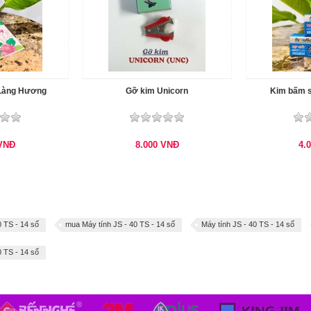
 Làng Hương
Gỡ kim Unicorn
Kim bấm 
VNĐ
8.000
VNĐ
4.
 TS - 14 số
mua Máy tính JS - 40 TS - 14 số
Máy tính JS - 40 TS - 14 số
 TS - 14 số