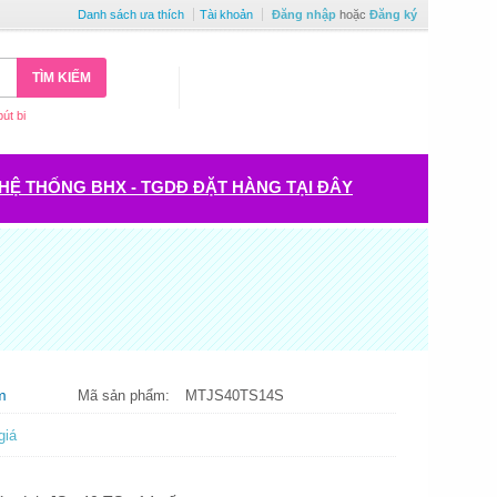
Danh sách ưa thích
Tài khoản
Đăng nhập
hoặc
Đăng ký
TÌM KIẾM
bút bi
HỆ THỐNG BHX - TGDĐ ĐẶT HÀNG TẠI ĐÂY
m
Mã sản phẩm:
MTJS40TS14S
giá