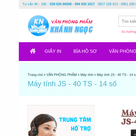
Tư vấn
8h - 18h
:
028 625 66506 - 094 920 1617
0827 158 413 - 0961 208 
Xu hướng 
GIẤY IN
BÌA HỒ SƠ
VĂN PHÒN
Trang chủ
»
VĂN PHÒNG PHẨM
»
Máy tính
»
Máy tính JS - 40 TS - 14 
Máy tính JS - 40 TS - 14 số