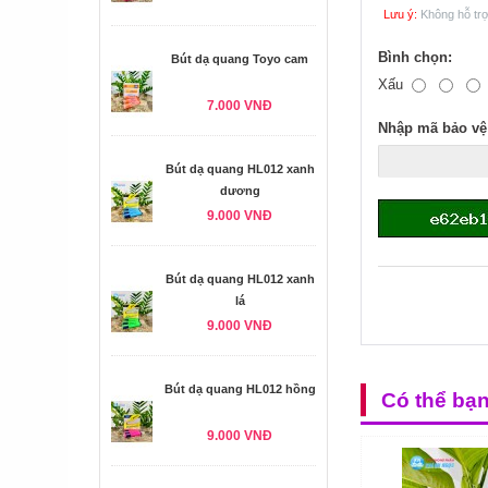
Lưu ý:
Không hỗ tr
Bình chọn:
Bút dạ quang Toyo cam
Xấu
7.000 VNĐ
Nhập mã bảo vệ
Bút dạ quang HL012 xanh
dương
9.000 VNĐ
Bút dạ quang HL012 xanh
lá
9.000 VNĐ
Bút dạ quang HL012 hồng
Có thể bạ
9.000 VNĐ