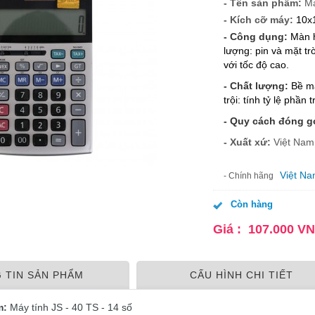
- Tên sản phẩm:
Má
- Kích cỡ máy:
10x
- Công dụng:
Màn h
lượng: pin và mặt tr
với tốc độ cao.
- Chất lượng:
Bề mặ
trội: tính tỷ lệ phần 
- Quy cách đóng g
- Xuất xứ:
Việt Na
Việt N
- Chính hãng
Còn hàng
Giá :
107.000
V
 TIN SẢN PHẨM
CẤU HÌNH CHI TIẾT
m:
Máy tính JS - 40 TS - 14 số