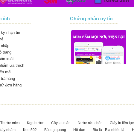
n ích
Chứng nhận uy tín
ký nhận tin
hệ
 nhập
 trang
sản xuất
phẩm ưa thích
ến mãi
trả hàng
 sử đơn hàng
 Thước mica
- Kẹp bướm
- Cây lau sàn
- Nước rửa chén
- Giấy in liên tục
Giấy nhám
- Keo 502
- Bút dạ quang
- Hồ dán
- Bìa lá - Bìa nhiều lá
- 