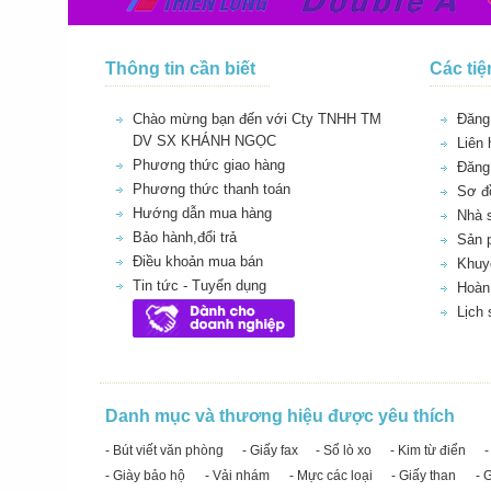
Thông tin cần biết
Các tiệ
Chào mừng bạn đến với Cty TNHH TM
Đăng 
DV SX KHÁNH NGỌC
Liên 
Phương thức giao hàng
Đăng
Phương thức thanh toán
Sơ đồ
Hướng dẫn mua hàng
Nhà 
Bảo hành,đổi trả
Sản 
Điều khoản mua bán
Khuy
Tin tức - Tuyển dụng
Hoàn 
Lịch
Danh mục và thương hiệu được yêu thích
- Bút viết văn phòng
- Giấy fax
- Sổ lò xo
- Kim từ điển
-
- Giày bảo hộ
- Vải nhám
- Mực các loại
- Giấy than
- 