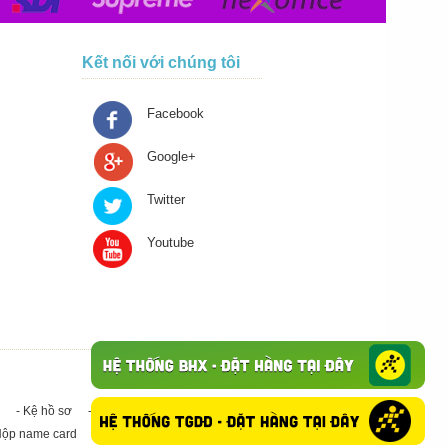
Kết nối với chúng tôi
Facebook
Google+
Twitter
Youtube
- Kệ hồ sơ
- Giấy in A4
- Băng keo trong - Băng keo đục
Hộp name card
- Giấy in A3
- Giấy vệ sinh
- Keo Silicone