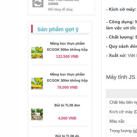
- Kích cỡ máy:
- Công dụng:
làm việc với tốc
Sản phẩm gợi ý
- Chất lượng:
Màng bọc thực phẩm
- Quy cách đó
ECOOK 500m không hộp
- Xuất xứ:
Việt
122.500 VNĐ
Màng bọc thực phẩm
Máy tính JS -
ECOOK 300m không hộp
78.000 VNĐ
Chất liệu bên n
Bút bi TL08 đen
Kích cỡ máy (
4.000 VNĐ
Màu sắc
Trọng lượng (g
Bút bi TL08 đỏ