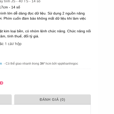
y tính JS - 40 TS - 14 số
17cm - 14 số
ình lớn dễ dàng đọc dữ liệu. Sử dụng 2 nguồn năng
ời. Phím cuốn đảm bảo không mất dữ liệu khi làm việc
t kim loại bền, có nhóm lệnh chức năng. Chức năng nổi
trăm, tính thuế, đổi tỷ giá.
1 cái/ hộp
ói:
m
am
- Có thể giao nhanh trong
3h*
hcm bởi vppkhanhngoc
NĐ
ÐÁNH GIÁ (0)