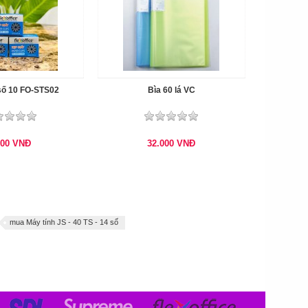
số 10 FO-STS02
Bìa 60 lá VC
000
VNĐ
32.000
VNĐ
mua Máy tính JS - 40 TS - 14 số