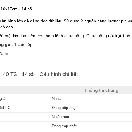
10x17cm - 14 số
Màn hình lớn dễ dàng đọc dữ liệu. Sử dụng 2 nguồn năng lượng: pin và
 độ cao.
Bề mặt kim loại bền, có nhóm lệnh chức năng. Chức năng nổi trội: tính tỷ
ng gói:
1 cái/ hộp
 Nam
 40 TS - 14 số - Cấu hình chi tiết
Thông tin chung
goài
Nhựa
DxRxC)
Đang cập nhật
Nhiều màu
)
Đang cập nhật