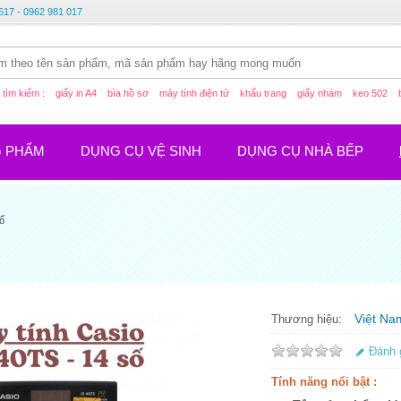
617 - 0962 981 017
tìm kiếm :
giấy in A4
bìa hồ sơ
máy tính điện tử
khẩu trang
giấy nhám
keo 502
G PHẨM
DỤNG CỤ VỆ SINH
DỤNG CỤ NHÀ BẾP
số
Việt Na
Thương hiệu:
Đánh 
Tính năng nổi bật :