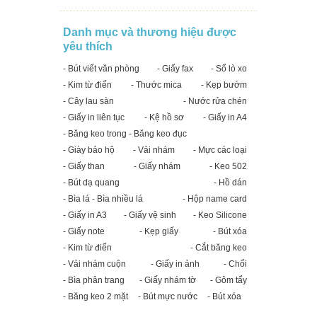
Danh mục và thương hiệu được
yêu thích
- Bút viết văn phòng
- Giấy fax
- Sổ lò xo
- Kim từ điển
- Thước mica
- Kẹp bướm
- Cây lau sàn
- Nước rửa chén
- Giấy in liên tục
- Kệ hồ sơ
- Giấy in A4
- Băng keo trong - Băng keo đục
- Giày bảo hộ
- Vải nhám
- Mực các loại
- Giấy than
- Giấy nhám
- Keo 502
- Bút dạ quang
- Hồ dán
- Bìa lá - Bìa nhiều lá
- Hộp name card
- Giấy in A3
- Giấy vệ sinh
- Keo Silicone
- Giấy note
- Kẹp giấy
- Bút xóa
- Kim từ điển
- Cắt băng keo
- Vải nhám cuộn
- Giấy in ảnh
- Chổi
- Bìa phân trang
- Giấy nhám tờ
- Gôm tẩy
- Băng keo 2 mặt
- Bút mực nước
- Bút xóa