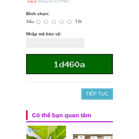
Lưu ý:
Không hỗ trợ HTML!
Bình chọn:
Xấu
Tốt
Nhập mã bảo vệ:
TIẾP TỤC
Có thể bạn quan tâm