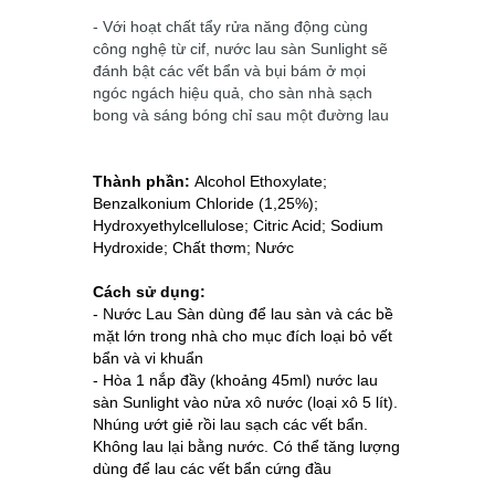
- Với hoạt chất tẩy rửa năng động cùng
công nghệ từ cif, nước lau sàn Sunlight sẽ
đánh bật các vết bẩn và bụi bám ở mọi
ngóc ngách hiệu quả, cho sàn nhà sạch
bong và sáng bóng chỉ sau một đường lau
Thành phần:
Alcohol Ethoxylate;
Benzalkonium Chloride (1,25%);
Hydroxyethylcellulose; Citric Acid; Sodium
Hydroxide; Chất thơm; Nước
Cách sử dụng:
- Nước Lau Sàn dùng để lau sàn và các bề
mặt lớn trong nhà cho mục đích loại bỏ vết
bẩn và vi khuẩn
- Hòa 1 nắp đầy (khoảng 45ml) nước lau
sàn Sunlight vào nửa xô nước (loại xô 5 lít).
Nhúng ướt giẻ rồi lau sạch các vết bẩn.
Không lau lại bằng nước. Có thể tăng lượng
dùng để lau các vết bẩn cứng đầu