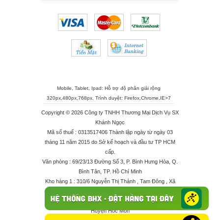
Mobile, Tablet, Ipad: Hỗ trợ độ phân giải rộng
320px,480px,768px. Trình duyệt:
Firefox
,
Chrome
,
IE>7
Copyright © 2026 Công ty TNHH Thương Mại Dịch Vụ SX
Khánh Ngọc
Mã số thuế : 0313517406 Thành lập ngày từ ngày 03
tháng 11 năm 2015 do Sở kế hoạch và đầu tư TP HCM
cấp.
Văn phòng : 69/23/13 Đường Số 3, P. Bình Hưng Hòa, Q.
Bình Tân, TP. Hồ Chí Minh
Kho hàng 1 : 310/6 Nguyễn Thị Thảnh , Tam Đông , Xã
Thới Tam Thôn , Huyện Hóc Môn
Kho hàng 2 : 68/2X Ấp Đông 1 , Xã Thới Tam Thôn ,
Huyện Hóc Môn