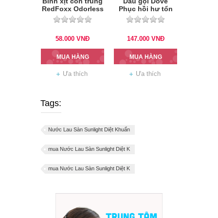
Bình xịt côn trùng
Dầu gội Dove
RedFoxx Odorless
Phục hồi hư tổn
600 ml
640g
58.000
VNĐ
147.000
VNĐ
MUA HÀNG
MUA HÀNG
Ưa thích
Ưa thích
Tags:
Nước Lau Sàn Sunlight Diệt Khuẩn
mua Nước Lau Sàn Sunlight Diệt K
mua Nước Lau Sàn Sunlight Diệt K