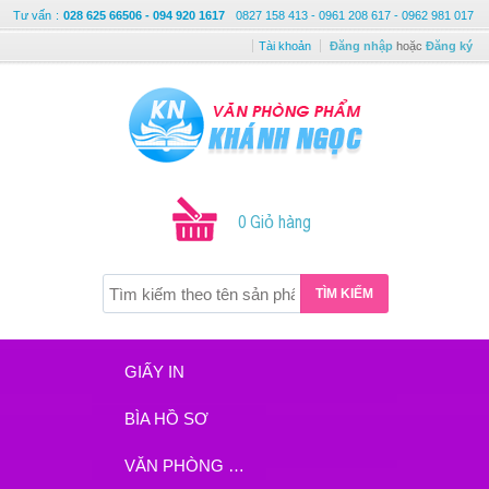
Tư vấn
:
028 625 66506 - 094 920 1617
0827 158 413 - 0961 208 617 - 0962 981 017
Tài khoản
Đăng nhập
hoặc
Đăng ký
0 Giỏ hàng
TÌM KIẾM
GIẤY IN
BÌA HỒ SƠ
VĂN PHÒNG PHẨM