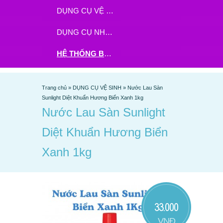
DỤNG CỤ VỆ SINH
DỤNG CỤ NHÀ BẾP
HỆ THỐNG BHX - TGDĐ ĐẶT HÀNG TẠI ĐÂY
Trang chủ
»
DỤNG CỤ VỆ SINH
»
Nước Lau Sàn
Sunlight Diệt Khuẩn Hương Biển Xanh 1kg
Nước Lau Sàn Sunlight
Diệt Khuẩn Hương Biển
Xanh 1kg
33.000
VNĐ