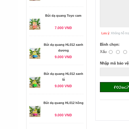
Bút dạ quang Toyo cam
7.000 VNĐ
Lưu ý:
Không hỗ tr
Bình chọn:
Bút dạ quang HL012 xanh
dương
Xấu
9.000 VNĐ
Nhập mã bảo vệ
Bút dạ quang HL012 xanh
lá
9.000 VNĐ
Bút dạ quang HL012 hồng
9.000 VNĐ