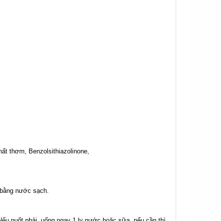
ất thơm, Benzolsithiazolinone,
a bằng nước sạch.
ếu nuốt phải, uống ngay 1 ly nước hoặc sữa, nếu cần thì