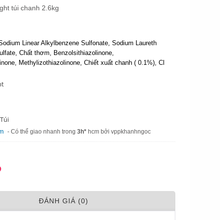
ght túi chanh 2.6kg
odium Linear Alkylbenzene Sulfonate, Sodium Laureth
lfate, Chất thơm, Benzolsithiazolinone,
inone, Methylizothiazolinone, Chiết xuất chanh ( 0.1%), Cl
ht
Túi
am
- Có thể giao nhanh trong
3h*
hcm bởi vppkhanhngoc
Đ
ÐÁNH GIÁ (0)