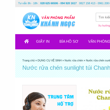
Tư vấn
8h - 18h
:
028 625 66506 - 094 920 1617
0827 158 413 - 0961 208 
Xu hướng 
GIẤY IN
BÌA HỒ SƠ
VĂN PHÒN
Trang chủ
»
DỤNG CỤ VỆ SINH
»
Nước rửa chén
»
Nước rửa chén sunli
Nước rửa chén sunlight túi Chan