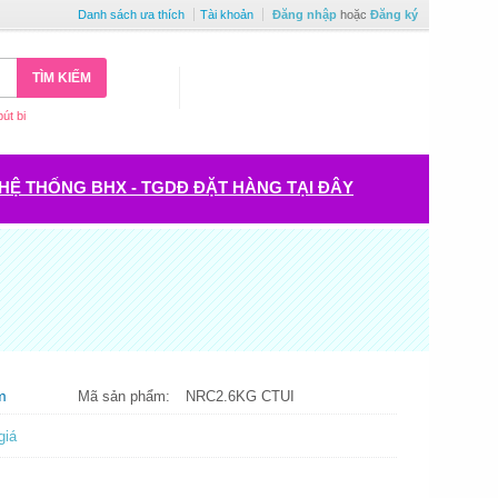
Danh sách ưa thích
Tài khoản
Đăng nhập
hoặc
Đăng ký
TÌM KIẾM
bút bi
HỆ THỐNG BHX - TGDĐ ĐẶT HÀNG TẠI ĐÂY
m
Mã sản phẩm:
NRC2.6KG CTUI
giá