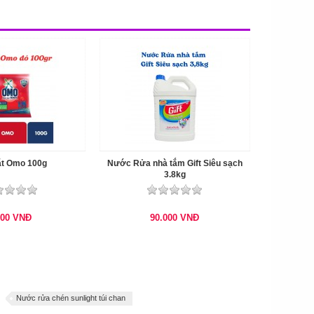
ặt Omo 100g
Nước Rửa nhà tắm Gift Siêu sạch
3.8kg
000
VNĐ
90.000
VNĐ
Nước rửa chén sunlight túi chan