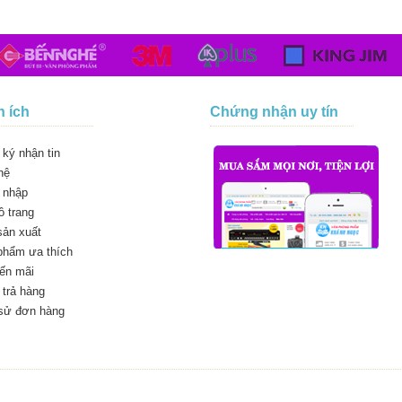
n ích
Chứng nhận uy tín
ký nhận tin
hệ
 nhập
 trang
sản xuất
phẩm ưa thích
ến mãi
trả hàng
 sử đơn hàng