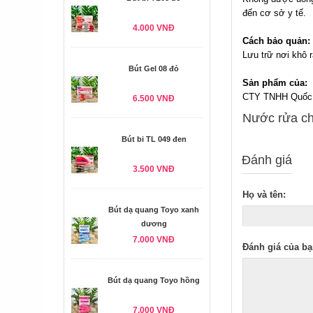
đến cơ sở y tế.
4.000 VNĐ
Cách bảo quản:
Lưu trữ nơi khô r
Bút Gel 08 đỏ
Sản phẩm của:
CTY TNHH Quốc T
6.500 VNĐ
Nước rửa ché
Bút bi TL 049 đen
Đánh giá
3.500 VNĐ
Họ và tên:
Bút dạ quang Toyo xanh
dương
7.000 VNĐ
Đánh giá của bạ
Bút dạ quang Toyo hồng
7.000 VNĐ