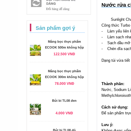
Nước rửa c
Sunlight Chanh 
Công thức Turbo 
Sản phẩm gợi ý
- Làm yếu liên 
- Làm sạch nha
Màng bọc thực phẩm
- Sạch dầu mỡ t
ECOOK 500m không hộp
- Chén dĩa sạch 
122.500 VNĐ
Dạng túi vừa tiết
Màng bọc thực phẩm
ECOOK 300m không hộp
78.000 VNĐ
Thành phần:
Nước, Sodium Lin
Methylchloroisoth
Bút bi TL08 đen
Cách sử dụng:
Để sản phẩm trực
4.000 VNĐ
Lưu ý:
Bút bi TL08 đỏ
Không được uống