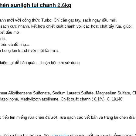
hén sunligh túi chanh
2.6
kg
mới với công thức Turbo: Chỉ cần gạt tay, sạch ngay dầu mở.
sạch cực nhanh, kết hợp chiết xuất chanh với các hoạt chất tẩy rủa, giúp:
kết dầu mở.
nh.
rên cả đồ nhựa.
bong kin kít chỉ với một lần rửa.
 kiệm lại dễ bảo quản. Thuận tiện khi sử dụng
ear Alkylbenzene Sulfonate, Sodium Laureth Sulfate, Magnesium Sulfate, Ch
iazolinone, Methylizothiazolinone, Chiết xuất chanh ( 0.1%), Cl 19140.
 tiếp lên miếng rửa chén đã ướt, rửa sạch các vết bẩn và tráng lại chén đĩ
. Để xa tầm tay trẻ em. Nếu
sản phẩm
dính vào mắt, rửa sạch bằng nước. N