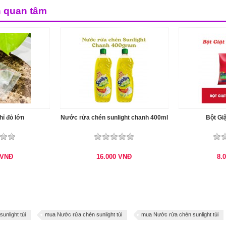
n quan tâm
hỉ đỏ lớn
Nước rửa chén sunlight chanh 400ml
Bột Gi
VNĐ
16.000
VNĐ
8.
nlight túi
mua Nước rửa chén sunlight túi
mua Nước rửa chén sunlight túi