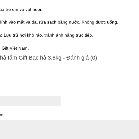
ủa trẻ em và vật nuôi.
ính vào mắt và da, rửa sạch bằng nước. Không được uống.
n:
Lưu trữ nơi khô ráo, tránh ánh nắng trực tiếp.
:
Gift Việt Nam.
à tắm Gift Bạc hà 3.8kg - Ðánh giá (0)
n: