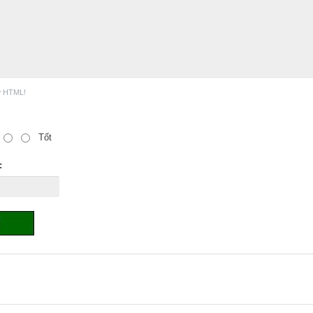
ợ HTML!
Tốt
: