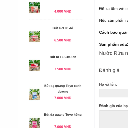
Để xa tầm với c
4.000 VNĐ
Nếu sản phẩm d
Bút Gel 08 đỏ
Cách bảo quả
6.500 VNĐ
Sản phẩm của
Nước Rửa nh
Bút bi TL 049 đen
3.500 VNĐ
Đánh giá
Họ và tên:
Bút dạ quang Toyo xanh
dương
7.000 VNĐ
Đánh giá của bạ
Bút dạ quang Toyo hồng
7.000 VNĐ