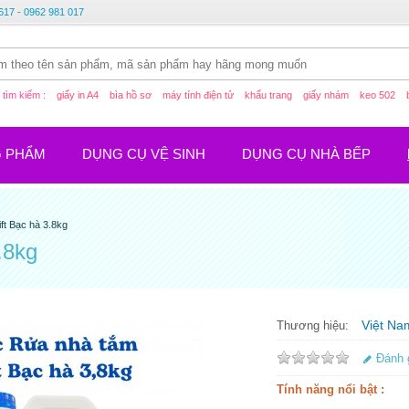
617 - 0962 981 017
tìm kiếm :
giấy in A4
bìa hồ sơ
máy tính điện tử
khẩu trang
giấy nhám
keo 502
G PHẨM
DỤNG CỤ VỆ SINH
DỤNG CỤ NHÀ BẾP
t Bạc hà 3.8kg
.8kg
Việt Na
Thương hiệu:
Đánh 
Tính năng nổi bật :