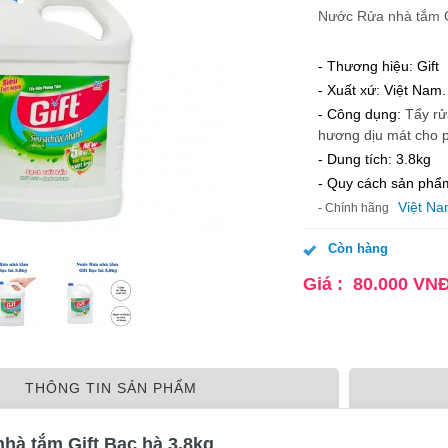
Nước Rửa nhà tắm G
- Thương hiệu: Gift
- Xuất xứ: Việt Nam.
- Công dụng:
Tẩy rử
hương dịu mát cho 
- Dung tích: 3.8kg
- Quy cách sản phẩ
Việt N
- Chính hãng
Còn hàng
Giá :
80.000
VN
THÔNG TIN SẢN PHẨM
hà tắm Gift Bạc hà 3.8kg