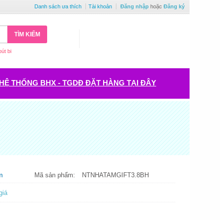
Danh sách ưa thích
Tài khoản
Đăng nhập
hoặc
Đăng ký
TÌM KIẾM
bút bi
HỆ THỐNG BHX - TGDĐ ĐẶT HÀNG TẠI ĐÂY
m
Mã sản phẩm:
NTNHATAMGIFT3.8BH
giá