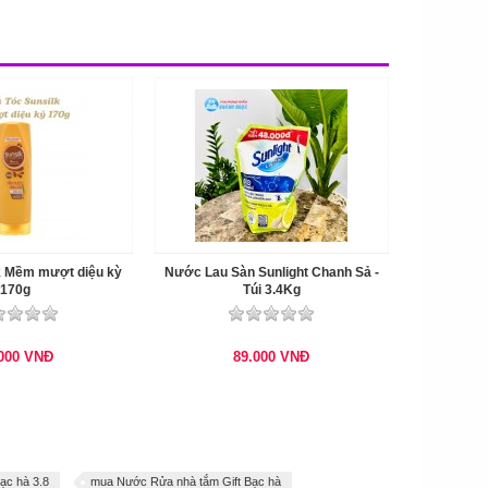
k Mềm mượt diệu kỳ
Nước Lau Sàn Sunlight Chanh Sả -
170g
Túi 3.4Kg
.000
VNĐ
89.000
VNĐ
ạc hà 3.8
mua Nước Rửa nhà tắm Gift Bạc hà