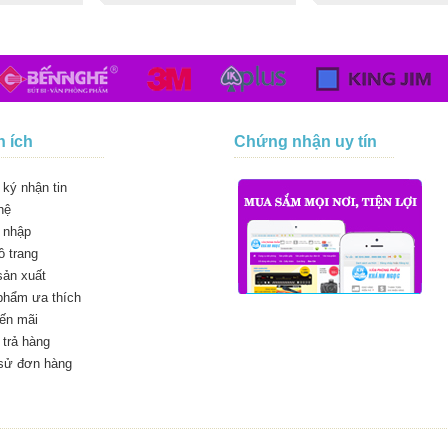
n ích
Chứng nhận uy tín
ký nhận tin
hệ
 nhập
 trang
sản xuất
phẩm ưa thích
ến mãi
trả hàng
 sử đơn hàng