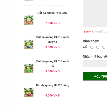
Bút dạ quang Toyo cam
7.000 VNĐ
Lưu ý:
Không hỗ tr
Bút dạ quang HL012 xanh
Bình chọn:
dương
Xấu
9.000 VNĐ
Nhập mã bảo vệ
Bút dạ quang HL012 xanh
lá
9.000 VNĐ
Bút dạ quang HL012 hồng
9.000 VNĐ