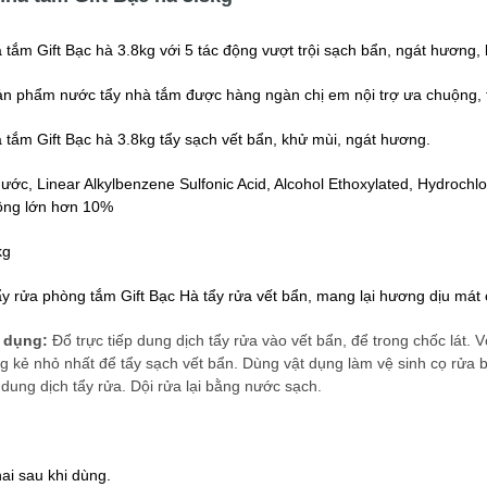
tắm Gift Bạc hà 3.8kg
với 5 tác động vượt trội sạch bẩn, ngát hương,
sản phẩm nước tẩy nhà tắm được hàng ngàn chị em nội trợ ưa chuộng, 
 tắm Gift Bạc hà 3.8kg
tẩy sạch vết bẩn, khử mùi, ngát hương.
ước, Linear Alkylbenzene Sulfonic Acid, Alcohol Ethoxylated, Hydrochl
hông lớn hơn 10%
kg
y rửa phòng tắm Gift Bạc Hà tẩy rửa vết bẩn, mang lại hương dịu mát
 dụng:
Đổ trực tiếp dung dịch tẩy rửa vào vết bẩn, để trong chốc lát.
ng kẻ nhỏ nhất để tẩy sạch vết bẩn. Dùng vật dụng làm vệ sinh cọ rửa 
i dung dịch tẩy rửa. Dội rửa lại bằng nước sạch.
ai sau khi dùng.