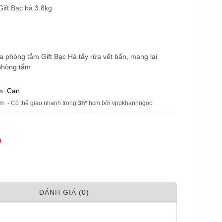
ift Bạc hà 3.8kg
a phòng tắm Gift Bạc Hà tẩy rửa vết bẩn, mang lại
phòng tắm
m: Can
am
- Có thể giao nhanh trong
3h*
hcm bởi vppkhanhngoc
Đ
ÐÁNH GIÁ (0)