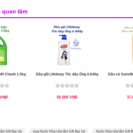
n quan tâm
ft Chanh 1.5kg
Dầu gội Lifebuoy Tóc dày Óng ả 640g
Dầu xả Sunsil
VNĐ
92.000
VNĐ
37
ắm Gift Bạc hà
mua Nước Rửa nhà tắm Gift Bạc hà
Nước Rửa nhà tắm Gift B