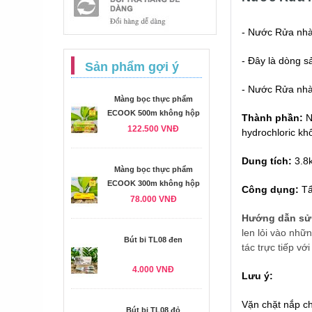
-
Nước Rửa nhà 
- Đây là dòng 
Sản phẩm gợi ý
- Nước Rửa nhà
Màng bọc thực phẩm
ECOOK 500m không hộp
Thành phần:
N
122.500 VNĐ
hydrochloric k
Dung tích:
3.8
Màng bọc thực phẩm
ECOOK 300m không hộp
Công dụng:
Tẩ
78.000 VNĐ
Hướng dẫn sử
len lỏi vào nhữ
Bút bi TL08 đen
tác trực tiếp vớ
4.000 VNĐ
Lưu ý:
Vặn chặt nắp ch
Bút bi TL08 đỏ