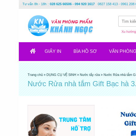
Tư vấn
8h - 18h
:
028 625 66506 - 094 920 1617
0827 158 413 - 0961 208 
Xu hướng 
GIẤY IN
BÌA HỒ SƠ
VĂN PHÒN
Trang chủ
»
DỤNG CỤ VỆ SINH
»
Nước tẩy rửa
»
Nước Rửa nhà tắm Gif
Nước Rửa nhà tắm Gift Bạc hà 3