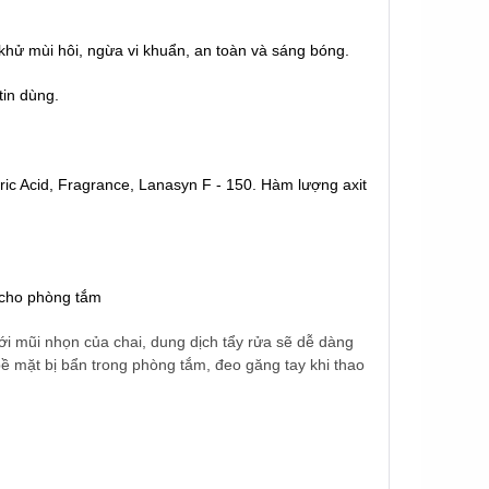
 khử mùi hôi, ngừa vi khuẩn, an toàn và sáng bóng.
tin dùng.
oric Acid, Fragrance, Lanasyn F - 150. Hàm lượng axit
 cho phòng tắm
 Với mũi nhọn của chai, dung dịch tẩy rửa sẽ dễ dàng
bề mặt bị bẩn trong phòng tắm, đeo găng tay khi thao