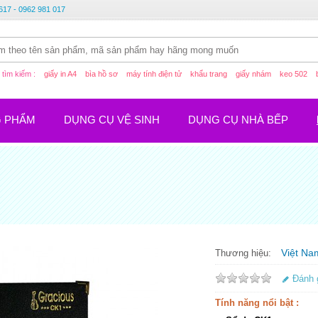
617 - 0962 981 017
tìm kiếm :
giấy in A4
bìa hồ sơ
máy tính điện tử
khẩu trang
giấy nhám
keo 502
G PHẨM
DỤNG CỤ VỆ SINH
DỤNG CỤ NHÀ BẾP
Việt Na
Thương hiệu:
Đánh 
Tính năng nổi bật :