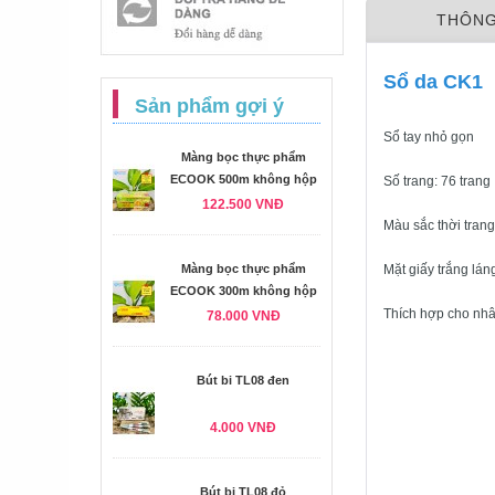
THÔNG
Sổ da CK1
Sản phẩm gợi ý
Sổ tay nhỏ gọn
Màng bọc thực phẩm
ECOOK 500m không hộp
Số trang: 76 trang
122.500 VNĐ
Màu sắc thời trang
Màng bọc thực phẩm
Mặt giấy trắng lán
ECOOK 300m không hộp
Thích hợp cho nhâ
78.000 VNĐ
Bút bi TL08 đen
4.000 VNĐ
Bút bi TL08 đỏ