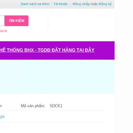
Danh sách ưa thích
Tài khoản
Đăng nhập
hoặc
Đăng ký
TÌM KIẾM
bút bi
HỆ THỐNG BHX - TGDĐ ĐẶT HÀNG TẠI ĐÂY
m
Mã sản phẩm:
SDCK1
giá