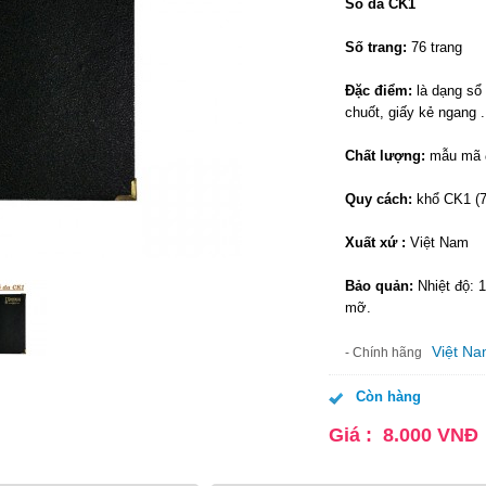
Sổ da CK1
Số trang:
76 trang
Đặc điểm:
là dạng sổ 
chuốt, giấy kẻ ngang 
Chất lượng:
mẫu mã đẹ
Quy cách:
khổ CK1 (7
Xuất xứ :
Việt Nam
Bảo quản:
Nhiệt độ: 
mỡ.
Việt N
- Chính hãng
Còn hàng
Giá :
8.000
VNĐ