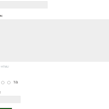
n:
ợ HTML!
Tốt
: