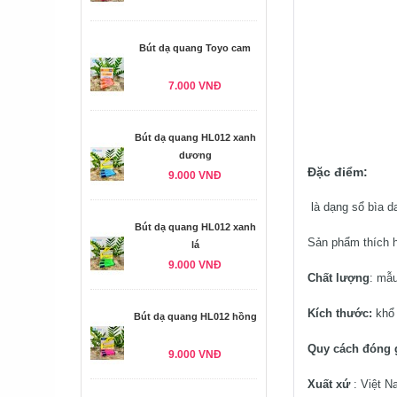
Bút dạ quang Toyo cam
7.000 VNĐ
Bút dạ quang HL012 xanh
dương
Đặc điểm:
9.000 VNĐ
là dạng sổ bìa d
Bút dạ quang HL012 xanh
Sản phẩm thích h
lá
9.000 VNĐ
Chất lượng
: mẫu
Kích thước:
khổ 
Bút dạ quang HL012 hồng
Quy cách đóng 
9.000 VNĐ
Xuất xứ
: Việt 