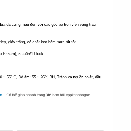
bìa da cứng màu đen với các góc bo tròn viền vàng trau
.
p, giấy trắng, có chất keo bám mực rất tốt.
x10.5cm), 5 cuốn/1 block
10 ~ 55º C, Độ ẩm: 55 ~ 95% RH, Tránh xa nguồn nhiệt, dầu
am
- Có thể giao nhanh trong
3h*
hcm bởi vppkhanhngoc