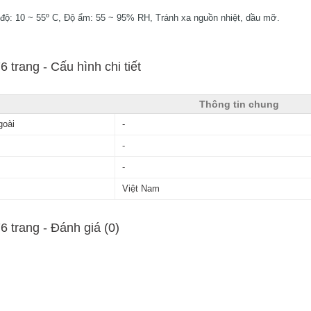
t độ: 10 ~ 55º C, Độ ẩm: 55 ~ 95% RH, Tránh xa nguồn nhiệt, dầu mỡ.
 trang - Cấu hình chi tiết
Thông tin chung
goài
-
-
-
Việt Nam
 trang - Ðánh giá (0)