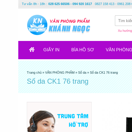
Tư vấn
8h - 18h
:
028 625 66506 - 094 920 1617
0827 158 413 - 0961 208 
Xu hướng 
GIẤY IN
BÌA HỒ SƠ
VĂN PHÒN
Trang chủ
»
VĂN PHÒNG PHẨM
»
Sổ da
»
Sổ da CK1 76 trang
Sổ da CK1 76 trang