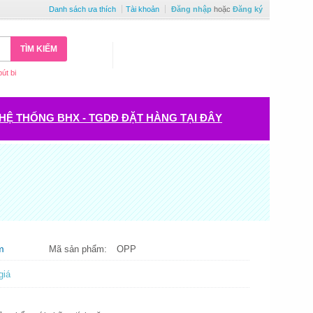
Danh sách ưa thích
Tài khoản
Đăng nhập
hoặc
Đăng ký
TÌM KIẾM
bút bi
HỆ THỐNG BHX - TGDĐ ĐẶT HÀNG TẠI ĐÂY
m
Mã sản phẩm:
OPP
giá