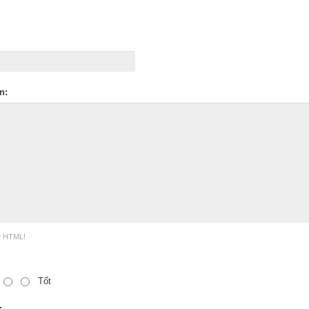
n:
ợ HTML!
Tốt
: