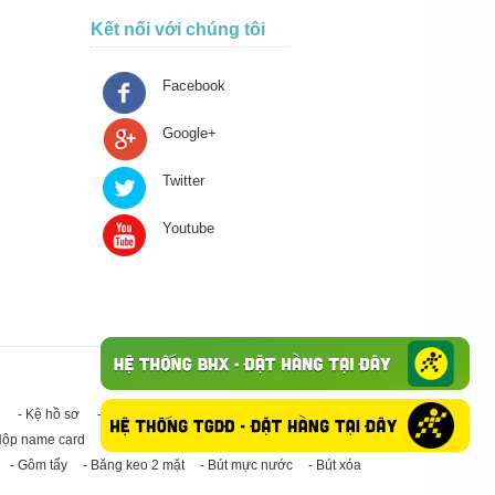
Kết nối với chúng tôi
Facebook
Google+
Twitter
Youtube
- Kệ hồ sơ
- Giấy in A4
- Băng keo trong - Băng keo đục
Hộp name card
- Giấy in A3
- Giấy vệ sinh
- Keo Silicone
- Gôm tẩy
- Băng keo 2 mặt
- Bút mực nước
- Bút xóa