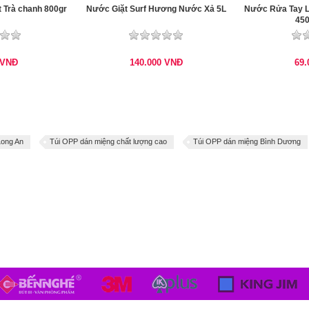
 Trà chanh 800gr
Nước Giặt Surf Hương Nước Xả 5L
Nước Rửa Tay L
450
VNĐ
140.000
VNĐ
69
Long An
Túi OPP dán miệng chất lượng cao
Túi OPP dán miệng Bình Dương