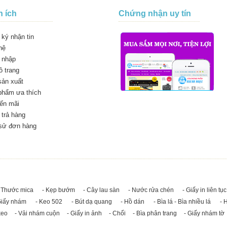
n ích
Chứng nhận uy tín
ký nhận tin
hệ
 nhập
 trang
sản xuất
phẩm ưa thích
ến mãi
trả hàng
 sử đơn hàng
 Thước mica
- Kẹp bướm
- Cây lau sàn
- Nước rửa chén
- Giấy in liên tục
Giấy nhám
- Keo 502
- Bút dạ quang
- Hồ dán
- Bìa lá - Bìa nhiều lá
- 
keo
- Vải nhám cuộn
- Giấy in ảnh
- Chổi
- Bìa phân trang
- Giấy nhám tờ