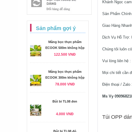
Khánh Ngọc cam 
Sản Phẩm Chính 
Giao Hàng Nhanh 
Sản phẩm gợi ý
Dịch Vụ Hỗ Trợ: 
Màng bọc thực phẩm
ECOOK 500m không hộp
Chúng tôi luôn có
122.500 VNĐ
Vui lòng liên hệ :
Màng bọc thực phẩm
Mọi chi tiết cần 
ECOOK 300m không hộp
78.000 VNĐ
Điện thoại / Zalo 
Ms Vy 09096821
Bút bi TL08 đen
4.000 VNĐ
Túi OPP dán
Bút bi TL08 đỏ