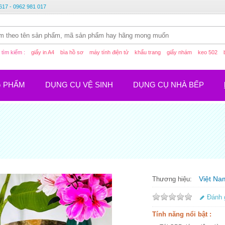
617 - 0962 981 017
tìm kiếm :
giấy in A4
bìa hồ sơ
máy tính điện tử
khẩu trang
giấy nhám
keo 502
G PHẨM
DỤNG CỤ VỆ SINH
DỤNG CỤ NHÀ BẾP
Việt Na
Thương hiệu:
Đánh 
Tính năng nổi bật :