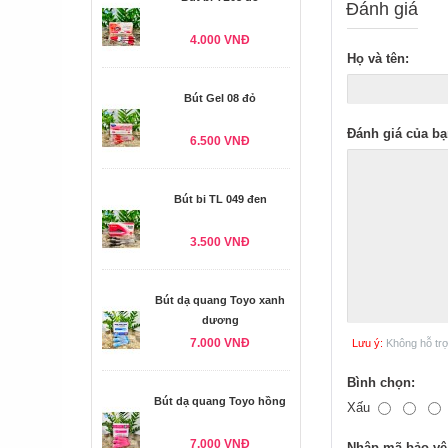
Đánh giá
4.000 VNĐ
Họ và tên:
Bút Gel 08 đỏ
Đánh giá của bạ
6.500 VNĐ
Bút bi TL 049 đen
3.500 VNĐ
Bút dạ quang Toyo xanh
dương
7.000 VNĐ
Lưu ý:
Không hỗ tr
Bình chọn:
Bút dạ quang Toyo hồng
Xấu
7.000 VNĐ
Nhập mã bảo vệ