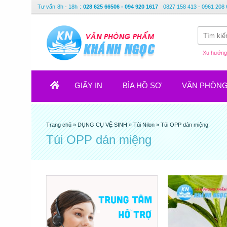
Tư vấn
8h - 18h
:
028 625 66506 - 094 920 1617
0827 158 413 - 0961 208 
Xu hướng 
GIẤY IN
BÌA HỒ SƠ
VĂN PHÒN
Trang chủ
»
DỤNG CỤ VỆ SINH
»
Túi Nilon
»
Túi OPP dán miệng
Túi OPP dán miệng