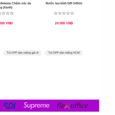
ifebuoy Chăm sóc da
Nước lau kính Gift 540ml
g (Xanh)
.000
VNĐ
24.000
VNĐ
Túi OPP dán miệng giá rẻ
Túi OPP dán miệng HCM