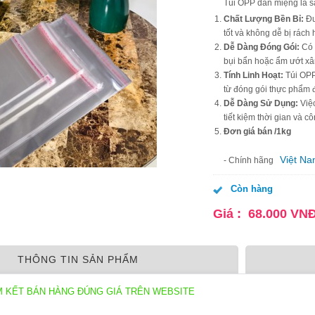
Túi OPP dán miệng là s
Chất Lượng Bền Bỉ:
Đư
tốt và không dễ bị rách 
Dễ Dàng Đóng Gói:
Có 
bụi bẩn hoặc ẩm ướt x
Tính Linh Hoạt:
Túi OPP
từ đóng gói thực phẩm đ
Dễ Dàng Sử Dụng:
Việc
tiết kiệm thời gian và c
Đơn giá bán /1kg
Việt N
- Chính hãng
Còn hàng
Giá :
68.000
VN
THÔNG TIN SẢN PHẨM
M KẾT BÁN HÀNG ĐÚNG GIÁ TRÊN WEBSITE