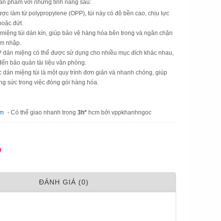
ản phẩm với những tính năng sau:
ợc làm từ polypropylene (OPP), túi này có độ bền cao, chịu lực
hoặc đứt.
miệng túi dán kín, giúp bảo vệ hàng hóa bên trong và ngăn chặn
âm nhập.
 dán miệng có thể được sử dụng cho nhiều mục đích khác nhau,
ến bảo quản tài liệu văn phòng.
 dán miệng túi là một quy trình đơn giản và nhanh chóng, giúp
ông sức trong việc đóng gói hàng hóa.
am
- Có thể giao nhanh trong
3h*
hcm bởi vppkhanhngoc
Đ
ÐÁNH GIÁ (0)