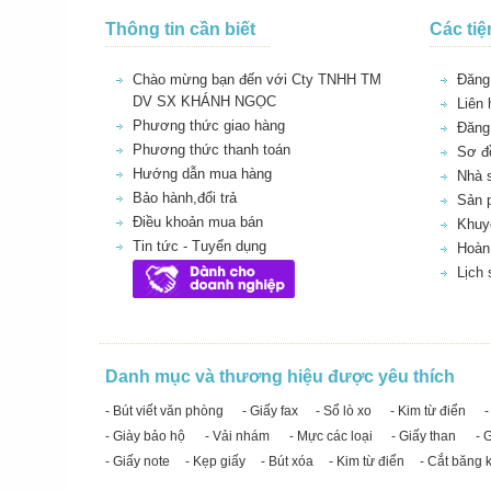
Thông tin cần biết
Các tiệ
Chào mừng bạn đến với Cty TNHH TM
Đăng 
DV SX KHÁNH NGỌC
Liên 
Phương thức giao hàng
Đăng
Phương thức thanh toán
Sơ đồ
Hướng dẫn mua hàng
Nhà 
Bảo hành,đổi trả
Sản 
Điều khoản mua bán
Khuy
Tin tức - Tuyển dụng
Hoàn 
Lịch
Danh mục và thương hiệu được yêu thích
- Bút viết văn phòng
- Giấy fax
- Sổ lò xo
- Kim từ điển
-
- Giày bảo hộ
- Vải nhám
- Mực các loại
- Giấy than
- 
- Giấy note
- Kẹp giấy
- Bút xóa
- Kim từ điển
- Cắt băng 