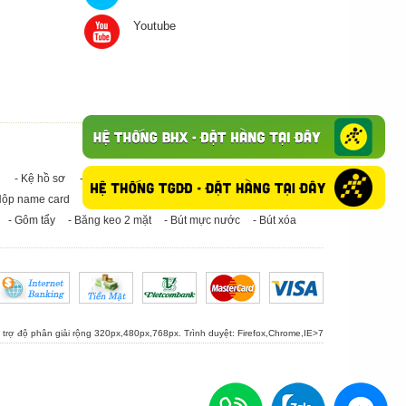
Youtube
- Kệ hồ sơ
- Giấy in A4
- Băng keo trong - Băng keo đục
Hộp name card
- Giấy in A3
- Giấy vệ sinh
- Keo Silicone
- Gôm tẩy
- Băng keo 2 mặt
- Bút mực nước
- Bút xóa
ỗ trợ độ phân giải rộng 320px,480px,768px. Trình duyệt:
Firefox
,
Chrome
,
IE>7