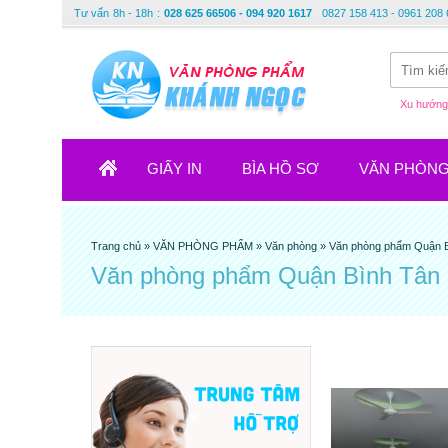
Tư vấn
8h - 18h
:
028 625 66506 - 094 920 1617
0827 158 413 - 0961 208 
Xu hướng 
GIẤY IN
BÌA HỒ SƠ
VĂN PHÒN
Trang chủ
»
VĂN PHÒNG PHẨM
»
Văn phòng
»
Văn phòng phẩm Quận 
Văn phòng phẩm Quận Bình Tân