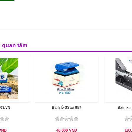
n quan tâm
 03/VN
Bấm lỗ GStar 957
Bấm kim
VNĐ
40.000
VNĐ
193