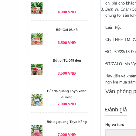
chi phí cho khác
Dịch Vụ Chăm S
4.000 VNĐ
chúng tôi sẵn lòn
Liên Hệ:
Bút Gel 08 đỏ
Cty TNHH TM DV
6.500 VNĐ
ĐC : 69/23/13 Đ
Bút bi TL 049 đen
ĐT/ZALO :Ms Vy
3.500 VNĐ
Hãy đến và khám
nghiệm mua sắm 
Văn phòng p
Bút dạ quang Toyo xanh
dương
7.000 VNĐ
Đánh giá
Bút dạ quang Toyo hồng
Họ và tên:
7.000 VNĐ