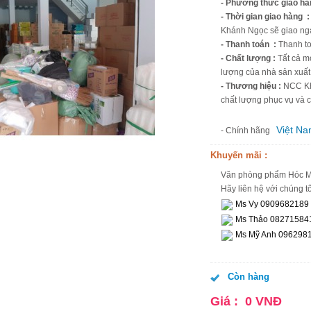
- Phương thức giao hà
- Thời gian giao hàng :
Khánh Ngọc sẽ giao nga
- Thanh toán :
Thanh to
- Chất lượng :
Tất cả m
lượng của nhà sản xuất
- Thương hiệu :
NCC Khá
chất lượng phục vụ và
Việt N
- Chính hãng
Khuyến mãi :
Văn phòng phẩm Hóc Mô
Hãy liên hệ với chúng tố
Ms Vy 0909682189
Ms Thảo 08271584
Ms Mỹ Anh 096298
Còn hàng
Giá :
0
VNĐ