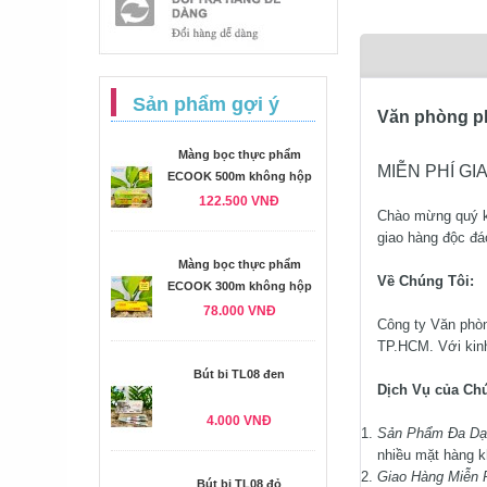
Sản phẩm gợi ý
Văn phòng p
Màng bọc thực phẩm
MIỄN PHÍ GI
ECOOK 500m không hộp
122.500 VNĐ
Chào mừng quý k
giao hàng độc đá
Màng bọc thực phẩm
Về Chúng Tôi:
ECOOK 300m không hộp
78.000 VNĐ
Công ty Văn phòn
TP.HCM. Với kinh
Bút bi TL08 đen
Dịch Vụ của Chú
4.000 VNĐ
Sản Phẩm Đa Dạ
nhiều mặt hàng k
Giao Hàng Miễn 
Bút bi TL08 đỏ