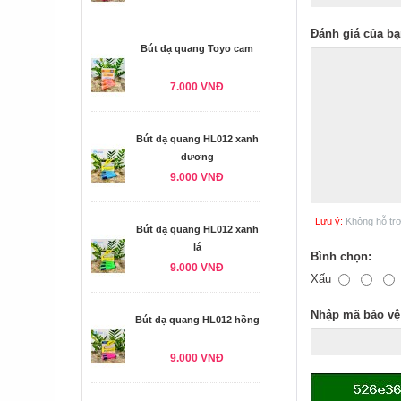
Đánh giá của bạ
Bút dạ quang Toyo cam
7.000 VNĐ
Bút dạ quang HL012 xanh
dương
9.000 VNĐ
Lưu ý:
Không hỗ tr
Bút dạ quang HL012 xanh
lá
Bình chọn:
9.000 VNĐ
Xấu
Nhập mã bảo vệ
Bút dạ quang HL012 hồng
9.000 VNĐ