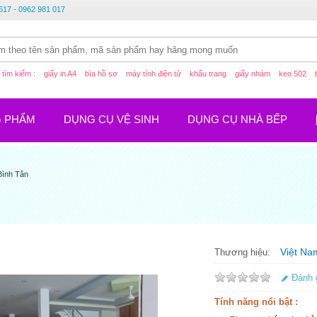
617 - 0962 981 017
tìm kiếm :
giấy in A4
bìa hồ sơ
máy tính điện tử
khẩu trang
giấy nhám
keo 502
G PHẨM
DỤNG CỤ VỆ SINH
DỤNG CỤ NHÀ BẾP
Bình Tân
Việt Na
Thương hiệu:
Đánh 
Tính năng nổi bật :