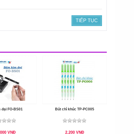
TIẾP TỤC
 đại FO-BS01
Bút chì khúc TP-PC005
.000
VNĐ
2.200
VNĐ