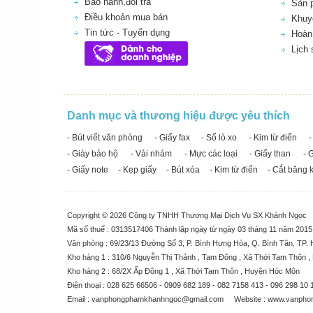
Bảo hành,đổi trả
Sản 
Điều khoản mua bán
Khuy
Tin tức - Tuyển dụng
Hoàn 
Lịch
Danh mục và thương hiệu được yêu thích
- Bút viết văn phòng
- Giấy fax
- Sổ lò xo
- Kim từ điển
-
- Giày bảo hộ
- Vải nhám
- Mực các loại
- Giấy than
- 
- Giấy note
- Kẹp giấy
- Bút xóa
- Kim từ điển
- Cắt băng 
Copyright © 2026 Công ty TNHH Thương Mại Dịch Vụ SX Khánh Ngọc
Mã số thuế : 0313517406 Thành lập ngày từ ngày 03 tháng 11 năm 201
Văn phòng : 69/23/13 Đường Số 3, P. Bình Hưng Hòa, Q. Bình Tân, TP. 
Kho hàng 1 : 310/6 Nguyễn Thị Thảnh , Tam Đông , Xã Thới Tam Thôn 
Kho hàng 2 : 68/2X Ấp Đông 1 , Xã Thới Tam Thôn , Huyện Hóc Môn
Điện thoại : 028 625 66506 - 0909 682 189 - 082 7158 413 - 096 298 10 
Email :
vanphongphamkhanhngoc@gmail.com
Website :
www.vanpho