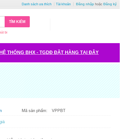
Danh sách ưa thích
Tài khoản
Đăng nhập
hoặc
Đăng ký
TÌM KIẾM
bút bi
HỆ THỐNG BHX - TGDĐ ĐẶT HÀNG TẠI ĐÂY
m
Mã sản phẩm:
VPPBT
giá