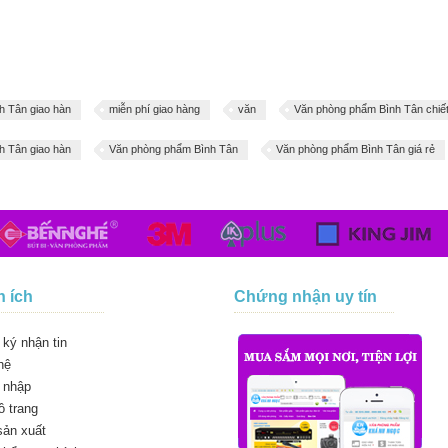
h Tân giao hàn
miễn phí giao hàng
văn
Văn phòng phẩm Bình Tân chiế
h Tân giao hàn
Văn phòng phẩm Bình Tân
Văn phòng phẩm Bình Tân giá rẻ
n ích
Chứng nhận uy tín
ký nhận tin
hệ
 nhập
 trang
sản xuất