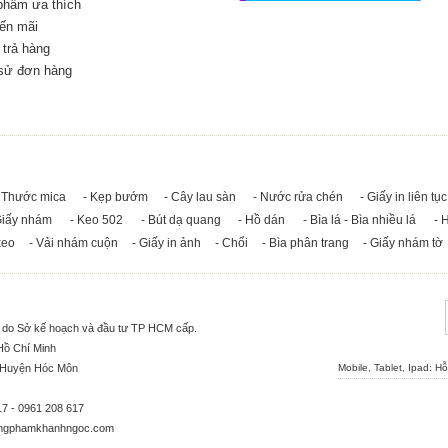
phẩm ưa thích
ến mãi
trả hàng
 sử đơn hàng
 Thước mica
- Kẹp bướm
- Cây lau sàn
- Nước rửa chén
- Giấy in liên tục
Giấy nhám
- Keo 502
- Bút dạ quang
- Hồ dán
- Bìa lá - Bìa nhiều lá
- 
keo
- Vải nhám cuộn
- Giấy in ảnh
- Chổi
- Bìa phân trang
- Giấy nhám tờ
5 do Sở kế hoạch và đầu tư TP HCM cấp.
Hồ Chí Minh
, Huyện Hóc Môn
Mobile, Tablet, Ipad: H
17 - 0961 208 617
ngphamkhanhngoc.com