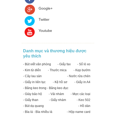
Google+
Twitter
Youtube
Danh mục và thương hiệu được
yêu thích
- Bút viết văn phòng
- Giấy fax
- Sổ lò xo
- Kim từ điển
- Thước mica
- Kẹp bướm
- Cây lau sàn
- Nước rửa chén
- Giấy in liên tục
- Kệ hồ sơ
- Giấy in A4
- Băng keo trong - Băng keo đục
- Giày bảo hộ
- Vải nhám
- Mực các loại
- Giấy than
- Giấy nhám
- Keo 502
- Bút dạ quang
- Hồ dán
- Bìa lá - Bìa nhiều lá
- Hộp name card