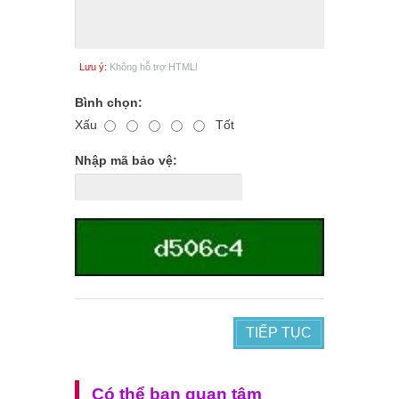
Lưu ý:
Không hỗ trợ HTML!
Bình chọn:
Xấu
Tốt
Nhập mã bảo vệ:
TIẾP TỤC
Có thể bạn quan tâm