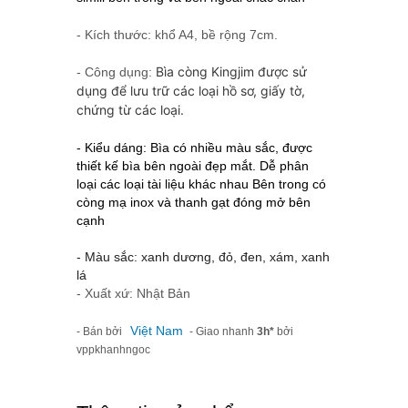
- Kích thước: khổ A4, bề rộng 7cm.
Bìa còng Kingjim được sử
- Công dụng:
dụng để lưu trữ các loại hồ sơ, giấy tờ,
chứng từ các loại.
- Kiểu dáng: Bìa có nhiều màu sắc, được
thiết kế bìa bên ngoài đẹp mắt. Dễ phân
loại các loại tài liệu khác nhau Bên trong có
còng mạ inox và thanh gạt đóng mở bên
cạnh
- Màu sắc: xanh dương, đỏ, đen, xám, xanh
lá
- Xuất xứ: Nhật Bản
Việt Nam
- Bán bởi
- Giao nhanh
3h*
bởi
vppkhanhngoc