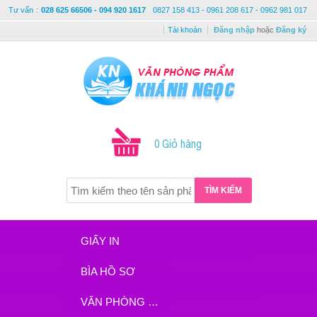
Tư vấn
:
028 625 66506 - 094 920 1617
0827 158 413 - 0961 208 617 - 0962 981 017
Tài khoản
Đăng nhập
hoặc
Đăng ký
0 Giỏ hàng
TÌM KIẾM
GIẤY IN
BÌA HỒ SƠ
VĂN PHÒNG PHẨM