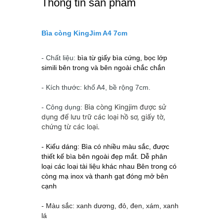
Thông tin sản phẩm
Bìa còng KingJim A4 7cm
- Chất liệu:
bìa từ giấy bìa cứng, bọc lớp
simili bên trong và bên ngoài chắc chắn
- Kích thước: khổ A4, bề rộng 7cm.
Bìa còng Kingjim được sử
- Công dụng:
dụng để lưu trữ các loại hồ sơ, giấy tờ,
chứng từ các loại.
- Kiểu dáng: Bìa có nhiều màu sắc, được
thiết kế bìa bên ngoài đẹp mắt. Dễ phân
loại các loại tài liệu khác nhau Bên trong có
còng mạ inox và thanh gạt đóng mở bên
cạnh
- Màu sắc: xanh dương, đỏ, đen, xám, xanh
lá