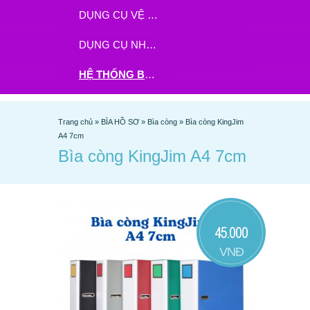
DỤNG CỤ VỆ SINH
DỤNG CỤ NHÀ BẾP
HỆ THỐNG BHX - TGDĐ ĐẶT HÀNG TẠI ĐÂY
Trang chủ
»
BÌA HỒ SƠ
»
Bìa còng
»
Bìa còng KingJim
A4 7cm
Bìa còng KingJim A4 7cm
45.000
VNĐ