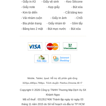
- Giấy in A3
- Giấy vệ sinh
- Keo Silicone
- Giấy note
- Kẹp giấy
- Bút xóa
- Kim từ điển
- Cắt băng keo
- Vải nhám cuộn
- Giấy in ảnh
- Chổi
- Bìa phân trang
- Giấy nhám tờ
- Gôm tẩy
- Băng keo 2 mặt
- Bút mực nước
- Bút xóa
Mobile, Tablet, Ipad: Hỗ trợ độ phân giải rộng
320px,480px,768px. Trình duyệt:
Firefox
,
Chrome
,
IE>7
Copyright © 2026 Công ty TNHH Thương Mại Dịch Vụ SX
Khánh Ngọc
Mã số thuế : 0313517406 Thành lập ngày từ ngày 03
tháng 11 năm 2015 do Sở kế hoạch và đầu tư TP HCM