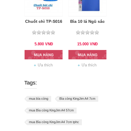
Chuốt chì TP-S016
Bìa 10 lá Ngũ sắc
5.800
VNĐ
15.000
VNĐ
MUA HÀNG
MUA HÀNG
Ưa thích
Ưa thích
Tags:
mua bìa còng
Bìa còng KingJim A4 7cm
mua Bìa còng KingJim A4 57cm
mua Bìa còng KingJim A4 7cm tphc