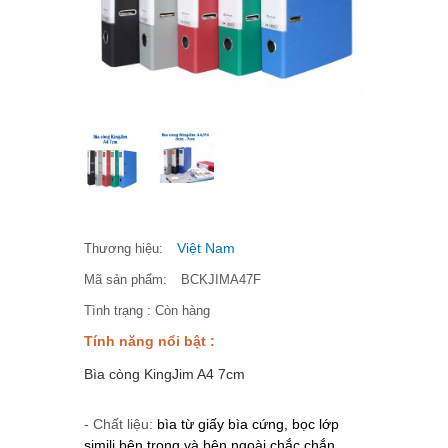
Việt Nam
Thương hiệu:
Mã sản phẩm:
BCKJIMA47F
Tình trạng :
Còn hàng
Tính năng nổi bật :
Bìa còng KingJim A4 7cm
- Chất liệu:
bìa từ giấy bìa cứng, bọc lớp
simili bên trong và bên ngoài chắc chắn