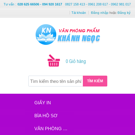
Tư vấn
:
028 625 66506 - 094 920 1617
0827 158 413 - 0961 208 617 - 0962 981 017
Tài khoản
Đăng nhập
hoặc
Đăng ký
0 Giỏ hàng
TÌM KIẾM
GIẤY IN
BÌA HỒ SƠ
VĂN PHÒNG PHẨM