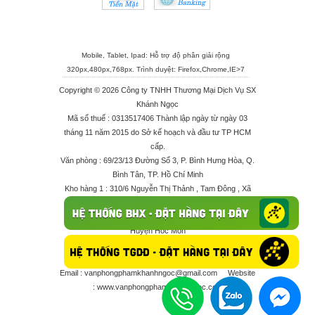
Mobile, Tablet, Ipad: Hỗ trợ độ phân giải rộng
320px,480px,768px. Trình duyệt:
Firefox
,
Chrome
,
IE>7
Copyright © 2026 Công ty TNHH Thương Mại Dịch Vụ SX
Khánh Ngọc
Mã số thuế : 0313517406 Thành lập ngày từ ngày 03
tháng 11 năm 2015 do Sở kế hoạch và đầu tư TP HCM
cấp.
Văn phòng : 69/23/13 Đường Số 3, P. Bình Hưng Hòa, Q.
Bình Tân, TP. Hồ Chí Minh
Kho hàng 1 : 310/6 Nguyễn Thị Thảnh , Tam Đông , Xã
Thới Tam Thôn , Huyện Hóc Môn
Kho hàng 2 : 68/2X Ấp Đông 1 , Xã Thới Tam Thôn ,
Huyện Hóc Môn
Điện thoại : 028 625 66506 - 0909 682 189 - 082 7158
413 - 096 298 10 17 - 0961 208 617
Email :
vanphongphamkhanhngoc@gmail.com
Website
:
www.vanphongphamkhanhngoc.com