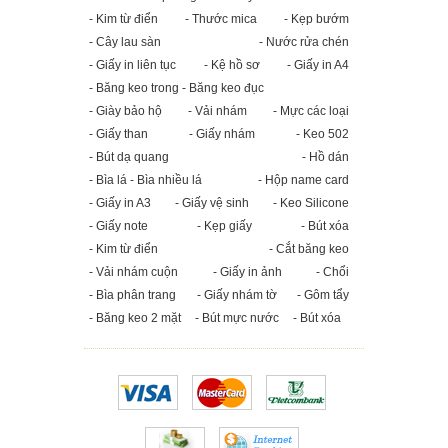
- Kim từ điển
- Thước mica
- Kẹp bướm
- Cây lau sàn
- Nước rửa chén
- Giấy in liên tục
- Kệ hồ sơ
- Giấy in A4
- Băng keo trong - Băng keo đục
- Giày bảo hộ
- Vải nhám
- Mực các loại
- Giấy than
- Giấy nhám
- Keo 502
- Bút dạ quang
- Hồ dán
- Bìa lá - Bìa nhiều lá
- Hộp name card
- Giấy in A3
- Giấy vệ sinh
- Keo Silicone
- Giấy note
- Kẹp giấy
- Bút xóa
- Kim từ điển
- Cắt băng keo
- Vải nhám cuộn
- Giấy in ảnh
- Chổi
- Bìa phân trang
- Giấy nhám tờ
- Gôm tẩy
- Băng keo 2 mặt
- Bút mực nước
- Bút xóa