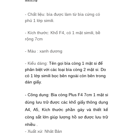
- Chất liệu: bìa được làm từ bìa cứng có
phủ 1 lớp simili.
- Kích thước: Khổ F4, có 1 mặt simili, bề
rộng 7cm
- Màu : xanh dương
- Kiểu dáng:
Tên gọi bìa còng 1 mặt si để 
phân biệt với các loại bìa còng 2 mặt si. Do 
có 1 lớp simili bọc bên ngoài còn bên trong 
dán giấy.
- Công dụng: 
Bìa còng Plus F4 7cm 1 mặt si 
dùng lưu trữ được các khổ giấy thông dụng 
A4, A5, Kích thước phần gáy và thiết kế 
còng sắt lớn giúp lượng hồ sơ được lưu trữ 
nhiều .
- Xuất xứ: Nhật Bản