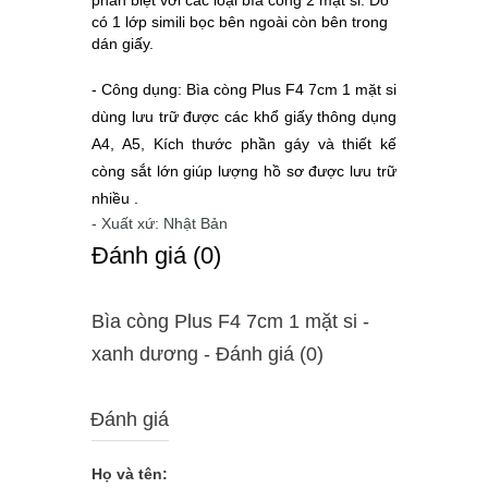
phân biệt với các loại bìa còng 2 mặt si. Do 
có 1 lớp simili bọc bên ngoài còn bên trong 
dán giấy.
- Công dụng: 
Bìa còng Plus F4 7cm 1 mặt si 
dùng lưu trữ được các khổ giấy thông dụng 
A4, A5, Kích thước phần gáy và thiết kế 
còng sắt lớn giúp lượng hồ sơ được lưu trữ 
nhiều .
- Xuất xứ: Nhật Bản
Ðánh giá (0)
Bìa còng Plus F4 7cm 1 mặt si -
xanh dương - Ðánh giá (0)
Đánh giá
Họ và tên: