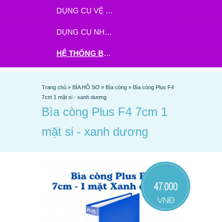
DỤNG CỤ VỆ SINH
DỤNG CỤ NHÀ BẾP
HỆ THỐNG BHX - TGDĐ ĐẶT HÀNG TẠI ĐÂY
Trang chủ
»
BÌA HỒ SƠ
»
Bìa còng
»
Bìa còng Plus F4
7cm 1 mặt si - xanh dương
Bìa còng Plus F4 7cm 1
mặt si - xanh dương
47.000
VNĐ