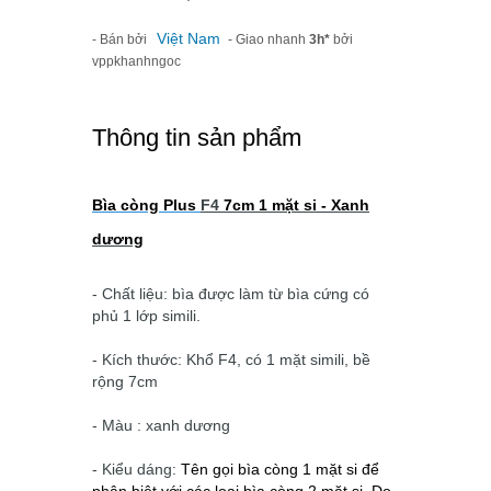
Việt Nam
- Bán bởi
- Giao nhanh
3h*
bởi
vppkhanhngoc
Thông tin sản phẩm
Bìa còng Plus
F4
7cm 1 mặt si - Xanh
dương
- Chất liệu: bìa được làm từ bìa cứng có
phủ 1 lớp simili.
- Kích thước: Khổ F4, có 1 mặt simili, bề
rộng 7cm
- Màu : xanh dương
- Kiểu dáng:
Tên gọi bìa còng 1 mặt si để 