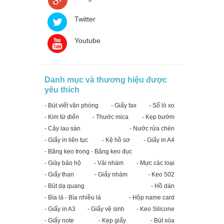
Twitter
Youtube
Danh mục và thương hiệu được
yêu thích
- Bút viết văn phòng
- Giấy fax
- Sổ lò xo
- Kim từ điển
- Thước mica
- Kẹp bướm
- Cây lau sàn
- Nước rửa chén
- Giấy in liên tục
- Kệ hồ sơ
- Giấy in A4
- Băng keo trong - Băng keo đục
- Giày bảo hộ
- Vải nhám
- Mực các loại
- Giấy than
- Giấy nhám
- Keo 502
- Bút dạ quang
- Hồ dán
- Bìa lá - Bìa nhiều lá
- Hộp name card
- Giấy in A3
- Giấy vệ sinh
- Keo Silicone
- Giấy note
- Kẹp giấy
- Bút xóa