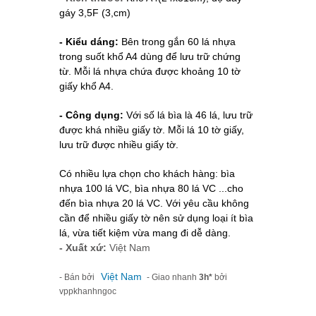
gáy 3,5F (3,cm)
- Kiểu dáng:
Bên trong gắn 60 lá nhựa
trong suốt khổ A4 dùng để lưu trữ chứng
từ.
Mỗi lá nhựa chứa được khoảng 10 tờ
giấy khổ A4.
- Công dụng:
Với số lá bìa là 46 lá, lưu trữ
được khá nhiều giấy tờ. Mỗi lá 10 tờ giấy,
lưu trữ được nhiều giấy tờ.
Có nhiều lựa chọn cho khách hàng: bìa
nhựa 100 lá VC, bìa nhựa 80 lá VC ...cho
đến bìa nhựa 20 lá VC. Với yêu cầu không
cần để nhiều giấy tờ nên sử dụng loại ít bìa
lá, vừa tiết kiệm vừa mang đi dễ dàng.
- Xuất xứ:
Việt Nam
Việt Nam
- Bán bởi
- Giao nhanh
3h*
bởi
vppkhanhngoc