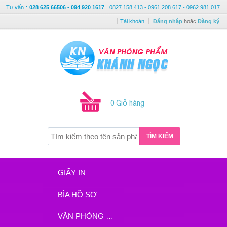
Tư vấn
:
028 625 66506 - 094 920 1617
0827 158 413 - 0961 208 617 - 0962 981 017
Tài khoản
Đăng nhập
hoặc
Đăng ký
0 Giỏ hàng
TÌM KIẾM
GIẤY IN
BÌA HỒ SƠ
VĂN PHÒNG PHẨM