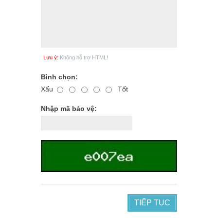
Lưu ý:
Không hỗ trợ HTML!
Bình chọn:
Xấu
Tốt
Nhập mã bảo vệ:
TIẾP TỤC