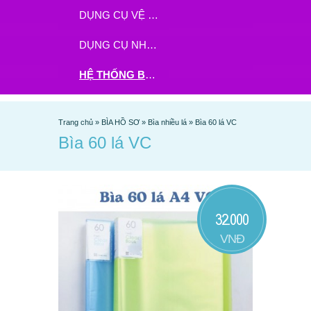
DỤNG CỤ VỆ SINH
DỤNG CỤ NHÀ BẾP
HỆ THỐNG BHX - TGDĐ ĐẶT HÀNG TẠI ĐÂY
Trang chủ
»
BÌA HỒ SƠ
»
Bìa nhiều lá
»
Bìa 60 lá VC
Bìa 60 lá VC
32.000
VNĐ