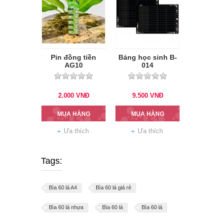
Pin đồng tiền
Bảng học sinh B-
AG10
014
2.000
VNĐ
9.500
VNĐ
MUA HÀNG
MUA HÀNG
Ưa thích
Ưa thích
Tags:
Bìa 60 lá A4
Bìa 60 lá giá rẻ
Bìa 60 lá nhựa
Bìa 60 lá
Bìa 60 lá