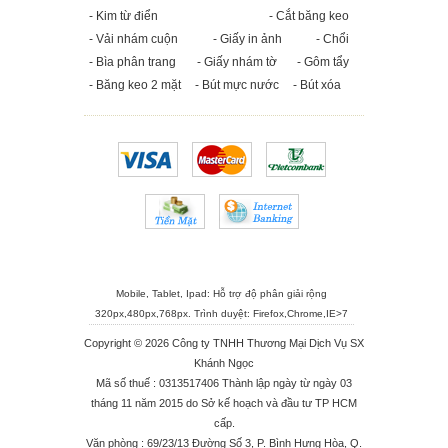
- Kim từ điển
- Cắt băng keo
- Vải nhám cuộn
- Giấy in ảnh
- Chổi
- Bìa phân trang
- Giấy nhám tờ
- Gôm tẩy
- Băng keo 2 mặt
- Bút mực nước
- Bút xóa
Mobile, Tablet, Ipad: Hỗ trợ độ phân giải rộng
320px,480px,768px. Trình duyệt:
Firefox
,
Chrome
,
IE>7
Copyright © 2026 Công ty TNHH Thương Mại Dịch Vụ SX
Khánh Ngọc
Mã số thuế : 0313517406 Thành lập ngày từ ngày 03
tháng 11 năm 2015 do Sở kế hoạch và đầu tư TP HCM
cấp.
Văn phòng : 69/23/13 Đường Số 3, P. Bình Hưng Hòa, Q.