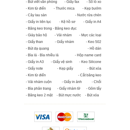
- Bút viết văn phòng
- Giấy fax
- Sổ lò xo
- Kim từ điển
- Thước mica
- Kẹp bướm
- Cây lau sàn
- Nước rửa chén
- Giấy in liên tục
- Kệ hồ sơ
- Giấy in A4
- Băng keo trong - Băng keo đục
- Giày bảo hộ
- Vải nhám
- Mực các loại
- Giấy than
- Giấy nhám
- Keo 502
- Bút dạ quang
- Hồ dán
- Bìa lá - Bìa nhiều lá
- Hộp name card
- Giấy in A3
- Giấy vệ sinh
- Keo Silicone
- Giấy note
- Kẹp giấy
- Bút xóa
- Kim từ điển
- Cắt băng keo
- Vải nhám cuộn
- Giấy in ảnh
- Chổi
- Bìa phân trang
- Giấy nhám tờ
- Gôm tẩy
- Băng keo 2 mặt
- Bút mực nước
- Bút xóa