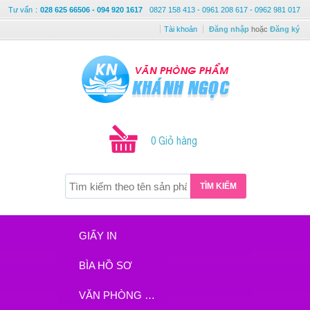
Tư vấn
:
028 625 66506 - 094 920 1617
0827 158 413 - 0961 208 617 - 0962 981 017
Tài khoản
Đăng nhập
hoặc
Đăng ký
0 Giỏ hàng
TÌM KIẾM
GIẤY IN
BÌA HỒ SƠ
VĂN PHÒNG PHẨM