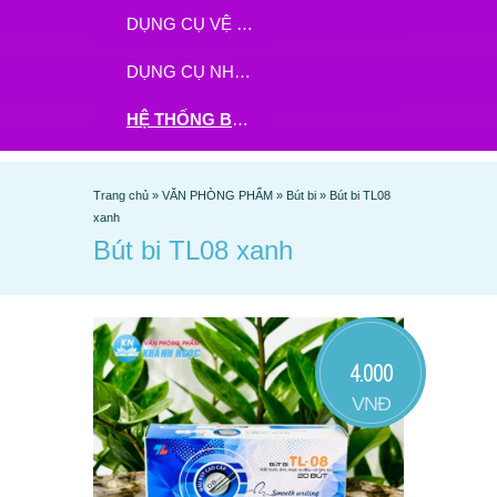
DỤNG CỤ VỆ SINH
DỤNG CỤ NHÀ BẾP
HỆ THỐNG BHX - TGDĐ ĐẶT HÀNG TẠI ĐÂY
Trang chủ
»
VĂN PHÒNG PHẨM
»
Bút bi
»
Bút bi TL08
xanh
Bút bi TL08 xanh
4.000
VNĐ