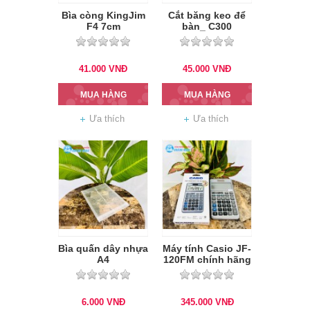
Bìa còng KingJim
Cắt băng keo để
F4 7cm
bàn_ C300
41.000
VNĐ
45.000
VNĐ
MUA HÀNG
MUA HÀNG
Ưa thích
Ưa thích
Bìa quấn dây nhựa
Máy tính Casio JF-
A4
120FM chính hãng
6.000
VNĐ
345.000
VNĐ