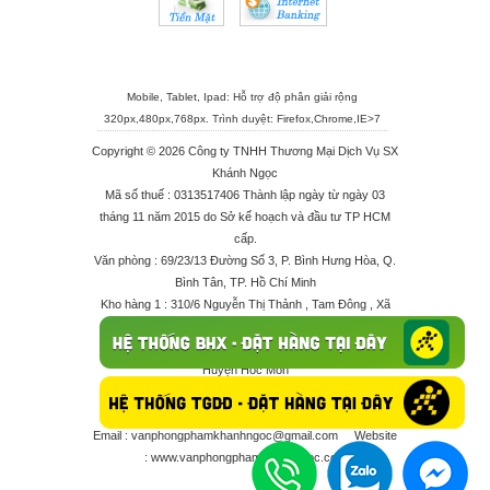
Mobile, Tablet, Ipad: Hỗ trợ độ phân giải rộng
320px,480px,768px. Trình duyệt:
Firefox
,
Chrome
,
IE>7
Copyright © 2026 Công ty TNHH Thương Mại Dịch Vụ SX
Khánh Ngọc
Mã số thuế : 0313517406 Thành lập ngày từ ngày 03
tháng 11 năm 2015 do Sở kế hoạch và đầu tư TP HCM
cấp.
Văn phòng : 69/23/13 Đường Số 3, P. Bình Hưng Hòa, Q.
Bình Tân, TP. Hồ Chí Minh
Kho hàng 1 : 310/6 Nguyễn Thị Thảnh , Tam Đông , Xã
Thới Tam Thôn , Huyện Hóc Môn
Kho hàng 2 : 68/2X Ấp Đông 1 , Xã Thới Tam Thôn ,
Huyện Hóc Môn
Điện thoại : 028 625 66506 - 0909 682 189 - 082 7158
413 - 096 298 10 17 - 0961 208 617
Email :
vanphongphamkhanhngoc@gmail.com
Website
:
www.vanphongphamkhanhngoc.com