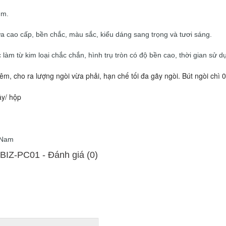
mm.
ựa cao cấp, bền chắc, màu sắc, kiểu dáng sang trọng và tươi sáng.
làm từ kim loại chắc chắn, hình trụ tròn có độ bền cao, thời gian sử dụ
êm, cho ra lượng ngòi vừa phải, hạn chế tối đa gãy ngòi. Bút ngòi chì
ây/ hộp
t Nam
 BIZ-PC01 - Ðánh giá (0)