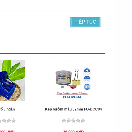
TIẾP TỤC
rổ 3 ngăn
Kẹp bướm màu 32mm FO-DCC04