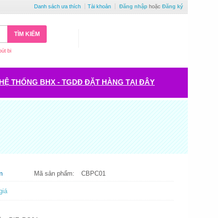
Danh sách ưa thích
Tài khoản
Đăng nhập
hoặc
Đăng ký
TÌM KIẾM
bút bi
HỆ THỐNG BHX - TGDĐ ĐẶT HÀNG TẠI ĐÂY
m
Mã sản phẩm:
CBPC01
giá