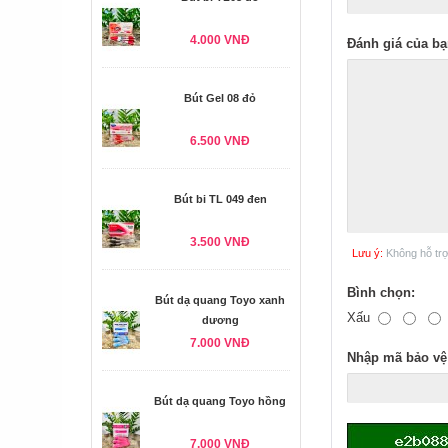
4.000 VNĐ
Đánh giá của bạ
Bút Gel 08 đỏ
6.500 VNĐ
Bút bi TL 049 đen
3.500 VNĐ
Lưu ý:
Không hỗ tr
Bình chọn:
Bút dạ quang Toyo xanh
Xấu
dương
7.000 VNĐ
Nhập mã bảo vệ
Bút dạ quang Toyo hồng
7.000 VNĐ