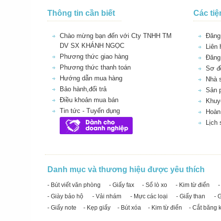
Thông tin cần biết
Các tiệ
Chào mừng bạn đến với Cty TNHH TM
Đăng 
DV SX KHÁNH NGỌC
Liên 
Phương thức giao hàng
Đăng
Phương thức thanh toán
Sơ đồ
Hướng dẫn mua hàng
Nhà 
Bảo hành,đổi trả
Sản 
Điều khoản mua bán
Khuy
Tin tức - Tuyển dụng
Hoàn 
Lịch
Danh mục và thương hiệu được yêu thích
- Bút viết văn phòng
- Giấy fax
- Sổ lò xo
- Kim từ điển
-
- Giày bảo hộ
- Vải nhám
- Mực các loại
- Giấy than
- 
- Giấy note
- Kẹp giấy
- Bút xóa
- Kim từ điển
- Cắt băng 