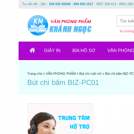
Tư vấn
8h - 18h
:
028 625 66506 - 094 920 1617
0827 158 413 - 0961 208 
Xu hướng 
GIẤY IN
BÌA HỒ SƠ
VĂN PHÒN
Trang chủ
»
VĂN PHÒNG PHẨM
»
Bút chì ruột chì
»
Bút chì bấm BIZ-P
Bút chì bấm BIZ-PC01