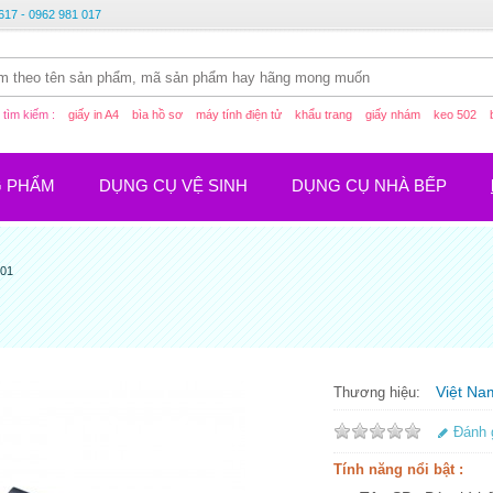
617 - 0962 981 017
tìm kiếm :
giấy in A4
bìa hồ sơ
máy tính điện tử
khẩu trang
giấy nhám
keo 502
G PHẨM
DỤNG CỤ VỆ SINH
DỤNG CỤ NHÀ BẾP
C01
Việt Na
Thương hiệu:
Đánh 
Tính năng nổi bật :