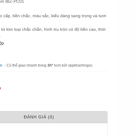
bấm BIZ-PC01
ao cấp, bền chắc, màu sắc, kiểu dáng sang trọng và tươi
từ kim loại chắc chắn, hình trụ tròn có độ bền cao, thời
.
ộp
am
- Có thể giao nhanh trong
3h*
hcm bởi vppkhanhngoc
Đ
ÐÁNH GIÁ (0)