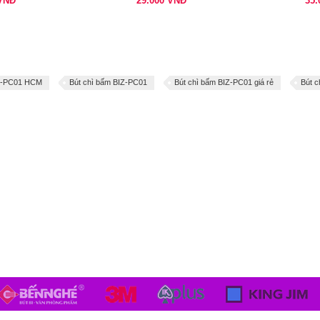
VNĐ
29.000
VNĐ
35
IZ-PC01 HCM
Bút chì bấm BIZ-PC01
Bút chì bấm BIZ-PC01 giá rẻ
Bút 