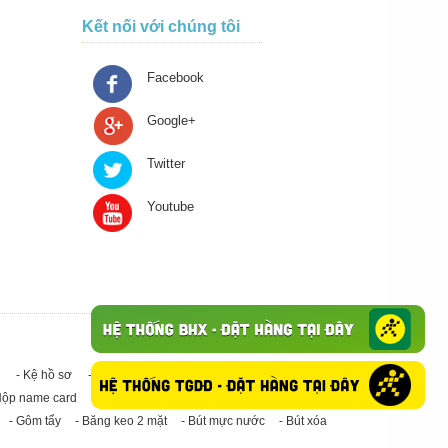
Kết nối với chúng tôi
Facebook
Google+
Twitter
Youtube
- Kệ hồ sơ
- Giấy in A4
- Băng keo trong - Băng keo đục
Hộp name card
- Giấy in A3
- Giấy vệ sinh
- Keo Silicone
- Gôm tẩy
- Băng keo 2 mặt
- Bút mực nước
- Bút xóa