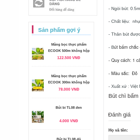
- Ngòi bút: 0.5
- Chất liệu: nh
Sản phẩm gợi ý
- Thân bút được 
Màng bọc thực phẩm
út bấm chắc 
- B
ECOOK 500m không hộp
122.500 VNĐ
- Quy cách: 1 c
- Màu sắc: Đỏ
Màng bọc thực phẩm
ECOOK 300m không hộp
- Xuất xứ : Việ
78.000 VNĐ
Bút chì bấm
Bút bi TL08 đen
Đánh giá
4.000 VNĐ
Họ và tên:
Bút bi TL08 đỏ