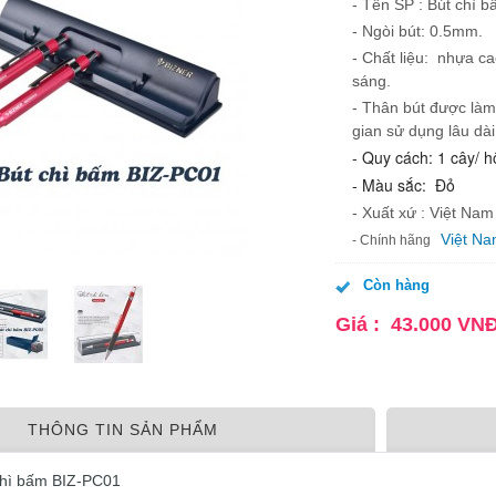
- Tên SP :
Bút chì 
- Ngòi bút: 0.5mm.
- Chất liệu: nhựa c
sáng.
- Thân bút được làm 
gian sử dụng lâu dài
- Quy cách: 1 cây/ h
- Màu sắc: Đỏ
- Xuất xứ : Việt Nam
Việt N
- Chính hãng
Còn hàng
Giá :
43.000
VN
THÔNG TIN SẢN PHẨM
 chì bấm BIZ-PC01