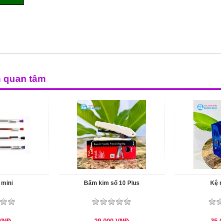
n quan tâm
 mini
Bấm kim số 10 Plus
Kệ 