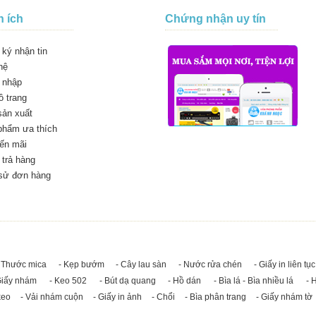
n ích
Chứng nhận uy tín
ký nhận tin
hệ
 nhập
 trang
sản xuất
phẩm ưa thích
ến mãi
trả hàng
 sử đơn hàng
 Thước mica
- Kẹp bướm
- Cây lau sàn
- Nước rửa chén
- Giấy in liên tục
Giấy nhám
- Keo 502
- Bút dạ quang
- Hồ dán
- Bìa lá - Bìa nhiều lá
- 
keo
- Vải nhám cuộn
- Giấy in ảnh
- Chổi
- Bìa phân trang
- Giấy nhám tờ