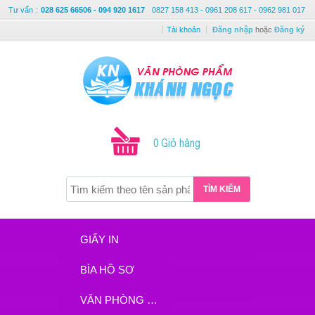
Tư vấn
:
028 625 66506 - 094 920 1617
0827 158 413 - 0961 208 617 - 0962 981 017
Tài khoản
Đăng nhập
hoặc
Đăng ký
0 Giỏ hàng
TÌM KIẾM
GIẤY IN
BÌA HỒ SƠ
VĂN PHÒNG PHẨM