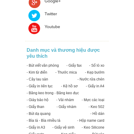
Google+
Twitter
Youtube
Danh mục và thương hiệu được
yêu thích
- Bút viết văn phòng
- Giấy fax
- Sổ lò xo
- Kim từ điển
- Thước mica
- Kẹp bướm
- Cây lau sàn
- Nước rửa chén
- Giấy in liên tục
- Kệ hồ sơ
- Giấy in A4
- Băng keo trong - Băng keo đục
- Giày bảo hộ
- Vải nhám
- Mực các loại
- Giấy than
- Giấy nhám
- Keo 502
- Bút dạ quang
- Hồ dán
- Bìa lá - Bìa nhiều lá
- Hộp name card
- Giấy in A3
- Giấy vệ sinh
- Keo Silicone