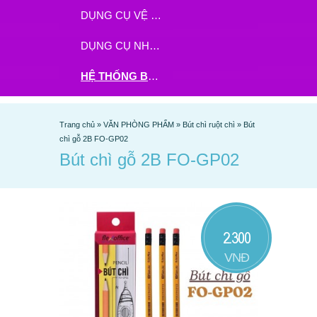
DỤNG CỤ VỆ SINH
DỤNG CỤ NHÀ BẾP
HỆ THỐNG BHX - TGDĐ ĐẶT HÀNG TẠI ĐÂY
Trang chủ
»
VĂN PHÒNG PHẨM
»
Bút chì ruột chì
»
Bút
chì gỗ 2B FO-GP02
Bút chì gỗ 2B FO-GP02
2.300
VNĐ