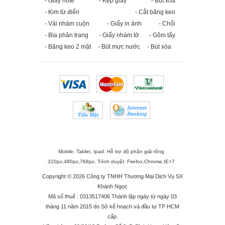
- Giấy note
- Kẹp giấy
- Bút xóa
- Kim từ điển
- Cắt băng keo
- Vải nhám cuộn
- Giấy in ảnh
- Chổi
- Bìa phân trang
- Giấy nhám tờ
- Gôm tẩy
- Băng keo 2 mặt
- Bút mực nước
- Bút xóa
Mobile, Tablet, Ipad: Hỗ trợ độ phân giải rộng
320px,480px,768px. Trình duyệt:
Firefox
,
Chrome
,
IE>7
Copyright © 2026 Công ty TNHH Thương Mại Dịch Vụ SX
Khánh Ngọc
Mã số thuế : 0313517406 Thành lập ngày từ ngày 03
tháng 11 năm 2015 do Sở kế hoạch và đầu tư TP HCM
cấp.