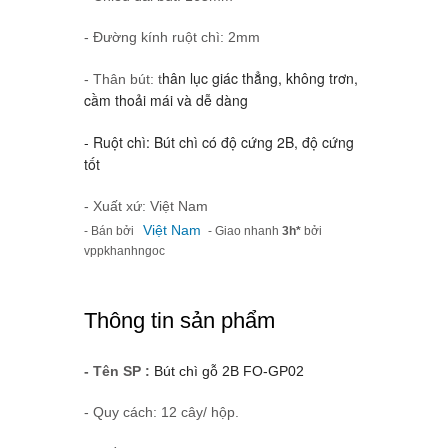
- Đường kính ruột chì: 2mm
hân lục giác thẳng, không trơn,
- Thân bút: t
cầm thoải mái và dễ dàng
- Ruột chì: Bút chì có độ cứng 2B, độ cứng
tốt
- Xuất xứ: Việt Nam
Việt Nam
- Bán bởi
- Giao nhanh
3h*
bởi
vppkhanhngoc
Thông tin sản phẩm
- Tên SP :
Bút chì gỗ 2B FO-GP02
- Quy cách: 12 cây/ hộp.