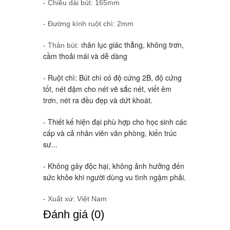
- Chiều dài bút: 165mm
- Đường kính ruột chì: 2mm
hân lục giác thẳng, không trơn,
- Thân bút: t
cầm thoải mái và dễ dàng
- Ruột chì: Bút chì có độ cứng 2B, độ cứng
tốt, nét đậm cho nét vẽ sắc nét, viết êm
trơn, nét ra đều đẹp và dứt khoát.
- Thiết kế hiện đại phù hợp cho học sinh các
cấp và cả nhân viên văn phòng, kiến trúc
sư...
- Không gây độc hại, không ảnh hưởng đến
sức khỏe khi người dùng vu tình ngậm phải.
- Xuất xứ: Việt Nam
Ðánh giá (0)