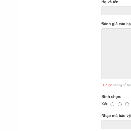
Họ và tên:
Đánh giá của bạ
Lưu ý:
Không hỗ tr
Bình chọn:
Xấu
Nhập mã bảo vệ