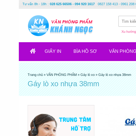
Tư vấn
8h - 18h
:
028 625 66506 - 094 920 1617
0827 158 413 - 0961 208 
Xu hướng 
GIẤY IN
BÌA HỒ SƠ
VĂN PHÒN
Trang chủ
»
VĂN PHÒNG PHẨM
»
Gáy lò xo
»
Gáy lò xo nhựa 38mm
Gáy lò xo nhựa 38mm