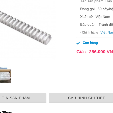
Tên sản phẩm: Gáy
Đóng gói : 50 cây/h
Xuất xứ : Việt Nam
Bảo quản : Tránh để
Việt N
- Chính hãng
Còn hàng
Giá :
256.000
V
 TIN SẢN PHẨM
CẤU HÌNH CHI TIẾT
a 38mm