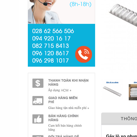
THÔNG
Gáy lò xo
nhự