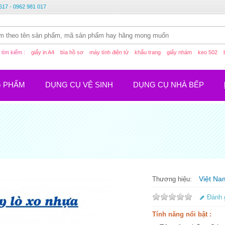
617 - 0962 981 017
tìm kiếm :
giấy in A4
bìa hồ sơ
máy tính điện tử
khẩu trang
giấy nhám
keo 502
G PHẨM
DỤNG CỤ VỆ SINH
DỤNG CỤ NHÀ BẾP
Việt Na
Thương hiệu:
Đánh 
Tính năng nổi bật :