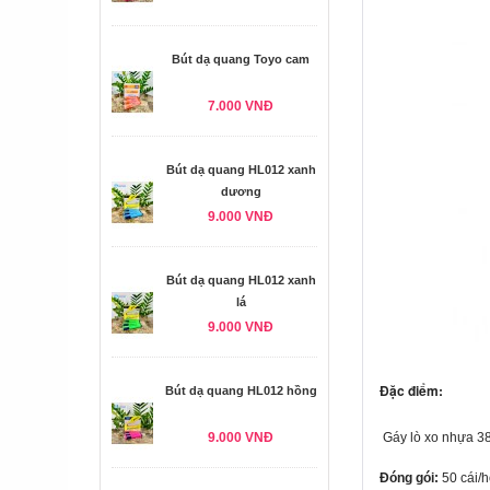
Bút dạ quang Toyo cam
7.000 VNĐ
Bút dạ quang HL012 xanh
dương
9.000 VNĐ
Bút dạ quang HL012 xanh
lá
9.000 VNĐ
Đặc điểm:
Bút dạ quang HL012 hồng
9.000 VNĐ
Gáy lò xo nhựa 3
Đóng gói:
50 cái/