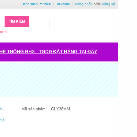
Danh sách ưa thích
Tài khoản
Đăng nhập
hoặc
Đăng ký
TÌM KIẾM
bút bi
HỆ THỐNG BHX - TGDĐ ĐẶT HÀNG TẠI ĐÂY
m
Mã sản phẩm:
GLX38MM
giá