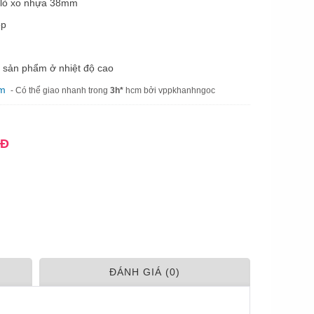
 lò xo nhựa 38mm
ộp
 sản phẩm ở nhiệt độ cao
am
- Có thể giao nhanh trong
3h*
hcm bởi vppkhanhngoc
NĐ
ÐÁNH GIÁ (0)