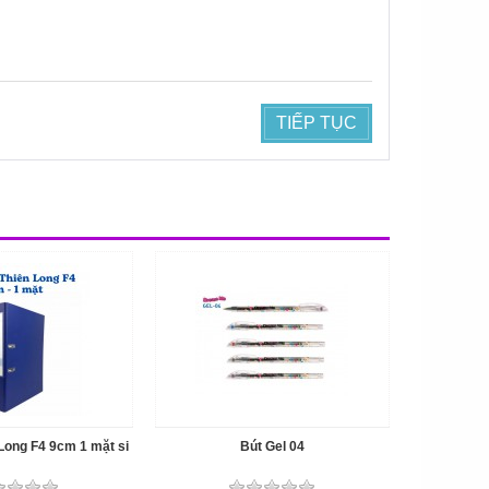
TIẾP TỤC
Long F4 9cm 1 mặt si
Bút Gel 04