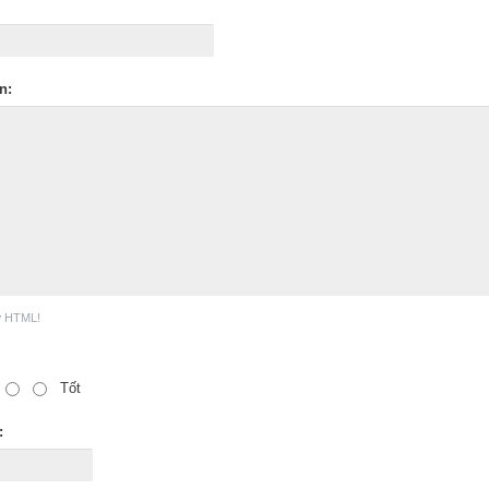
n:
ợ HTML!
Tốt
: