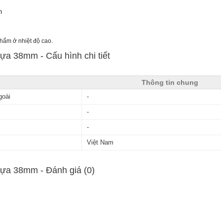
m
m ở nhiệt độ cao.
ựa 38mm - Cấu hình chi tiết
Thông tin chung
goài
-
-
-
Việt Nam
hựa 38mm - Ðánh giá (0)