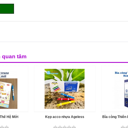
n quan tâm
 Thế Hệ Mới
Kẹp acco nhựa Ageless
Bìa còng Thiên 