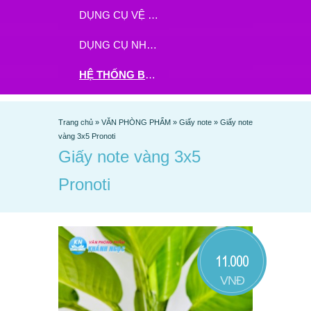
DỤNG CỤ VỆ SINH
DỤNG CỤ NHÀ BẾP
HỆ THỐNG BHX - TGDĐ ĐẶT HÀNG TẠI ĐÂY
Trang chủ
»
VĂN PHÒNG PHẨM
»
Giấy note
»
Giấy note
vàng 3x5 Pronoti
Giấy note vàng 3x5
Pronoti
11.000
VNĐ