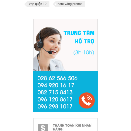
vpp quận 12
note vàng pronoti