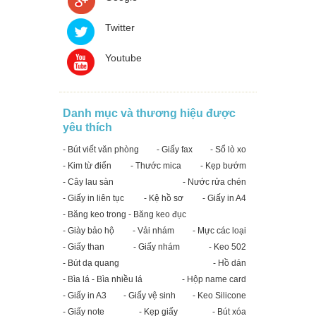
Twitter
Youtube
Danh mục và thương hiệu được
yêu thích
- Bút viết văn phòng
- Giấy fax
- Sổ lò xo
- Kim từ điển
- Thước mica
- Kẹp bướm
- Cây lau sàn
- Nước rửa chén
- Giấy in liên tục
- Kệ hồ sơ
- Giấy in A4
- Băng keo trong - Băng keo đục
- Giày bảo hộ
- Vải nhám
- Mực các loại
- Giấy than
- Giấy nhám
- Keo 502
- Bút dạ quang
- Hồ dán
- Bìa lá - Bìa nhiều lá
- Hộp name card
- Giấy in A3
- Giấy vệ sinh
- Keo Silicone
- Giấy note
- Kẹp giấy
- Bút xóa