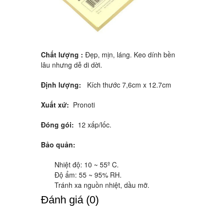
Chất lượng :
Đẹp, mịn, láng. Keo dính bền
lâu nhưng dễ di dời.
Định lượng:
Kích thước 7,6cm x 12.7cm
Xuất xứ:
Pronoti
Đóng gói:
12 xấp/lốc.
Bảo quản:
Nhiệt độ: 10 ~ 55º C.
Độ ẩm: 55 ~ 95% RH.
Tránh xa nguồn nhiệt, dầu mỡ.
Ðánh giá (0)