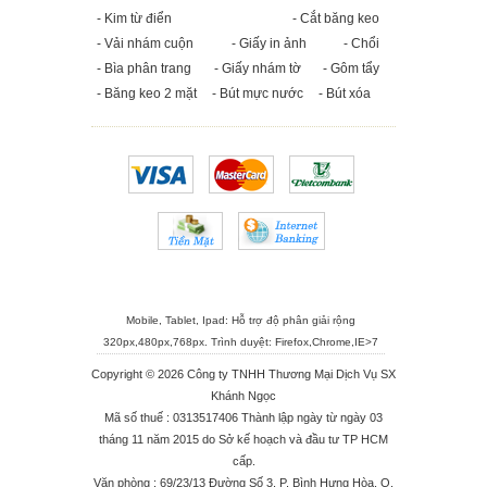
- Kim từ điển
- Cắt băng keo
- Vải nhám cuộn
- Giấy in ảnh
- Chổi
- Bìa phân trang
- Giấy nhám tờ
- Gôm tẩy
- Băng keo 2 mặt
- Bút mực nước
- Bút xóa
Mobile, Tablet, Ipad: Hỗ trợ độ phân giải rộng
320px,480px,768px. Trình duyệt:
Firefox
,
Chrome
,
IE>7
Copyright © 2026 Công ty TNHH Thương Mại Dịch Vụ SX
Khánh Ngọc
Mã số thuế : 0313517406 Thành lập ngày từ ngày 03
tháng 11 năm 2015 do Sở kế hoạch và đầu tư TP HCM
cấp.
Văn phòng : 69/23/13 Đường Số 3, P. Bình Hưng Hòa, Q.