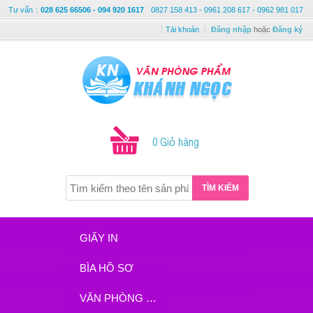
Tư vấn
:
028 625 66506 - 094 920 1617
0827 158 413 - 0961 208 617 - 0962 981 017
Tài khoản
Đăng nhập
hoặc
Đăng ký
0 Giỏ hàng
TÌM KIẾM
GIẤY IN
BÌA HỒ SƠ
VĂN PHÒNG PHẨM