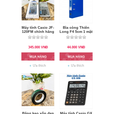
Máy tính Casio JF-
Bìa còng Thiên
120FM chính hãng
Long F4 5cm 1 mặt
si
345.000
VNĐ
44.000
VNĐ
MUA HÀNG
MUA HÀNG
Ưa thích
Ưa thích
Băng keo xốp đen
Máy tính Casio GX