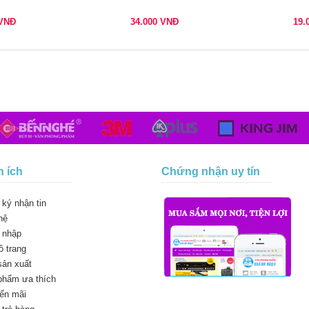
VNĐ
34.000
VNĐ
19.
n ích
Chứng nhận uy tín
ký nhận tin
hệ
 nhập
 trang
sản xuất
phẩm ưa thích
ến mãi