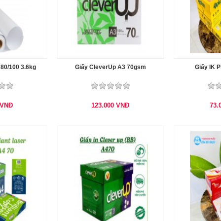
80/100 3.6kg
Giấy CleverUp A3 70gsm
Giấy IK 
VNĐ
123.000
VNĐ
73.