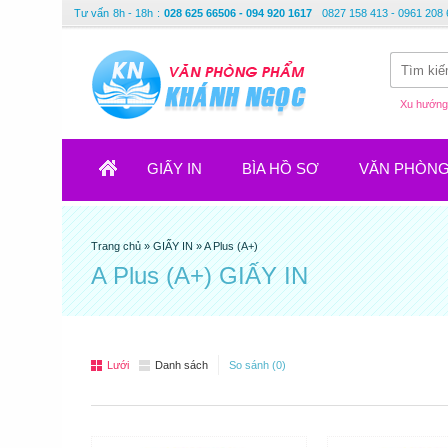
Tư vấn
8h - 18h
:
028 625 66506 - 094 920 1617
0827 158 413 - 0961 208 
Xu hướng 
GIẤY IN
BÌA HỒ SƠ
VĂN PHÒN
Trang chủ
»
GIẤY IN
»
A Plus (A+)
A Plus (A+) GIẤY IN
Lưới
Danh sách
So sánh (0)