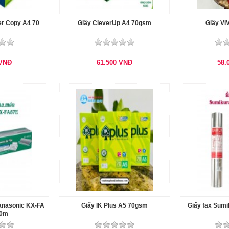
ser Copy A4 70
Giấy CleverUp A4 70gsm
Giấy VI
VNĐ
61.500
VNĐ
58.
Panasonic KX-FA
Giấy IK Plus A5 70gsm
Giấy fax Sum
60m