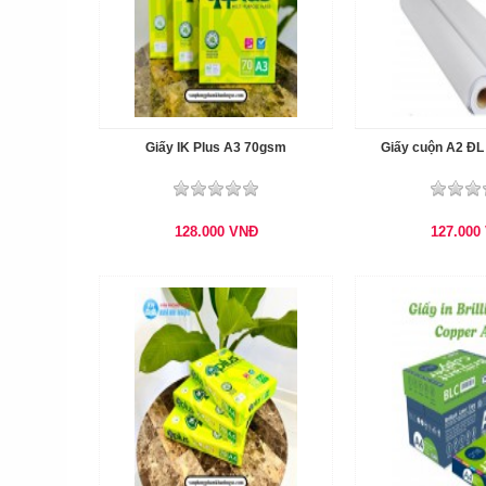
Giấy IK Plus A3 70gsm
Giấy cuộn A2 ĐL 
128.000
VNĐ
127.000