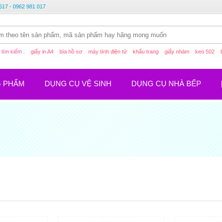
617 - 0962 981 017
tìm kiếm :
giấy in A4
bìa hồ sơ
máy tính điện tử
khẩu trang
giấy nhám
keo 502
G PHẨM
DỤNG CỤ VỆ SINH
DỤNG CỤ NHÀ BẾP