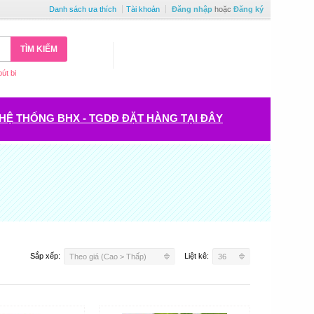
Danh sách ưa thích
Tài khoản
Đăng nhập
hoặc
Đăng ký
TÌM KIẾM
bút bi
HỆ THỐNG BHX - TGDĐ ĐẶT HÀNG TẠI ĐÂY
Sắp xếp:
Liệt kê:
Theo giá (Cao > Thấp)
36