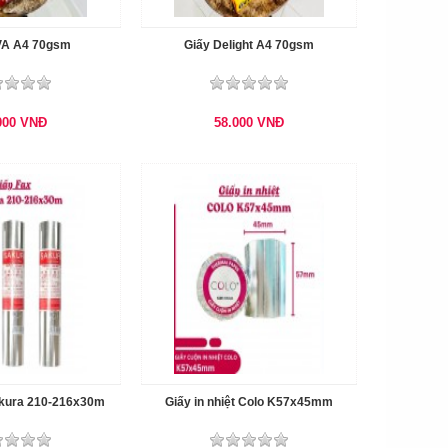
VA A4 70gsm
Giấy Delight A4 70gsm
000
VNĐ
58.000
VNĐ
ikura 210-216x30m
Giấy in nhiệt Colo K57x45mm