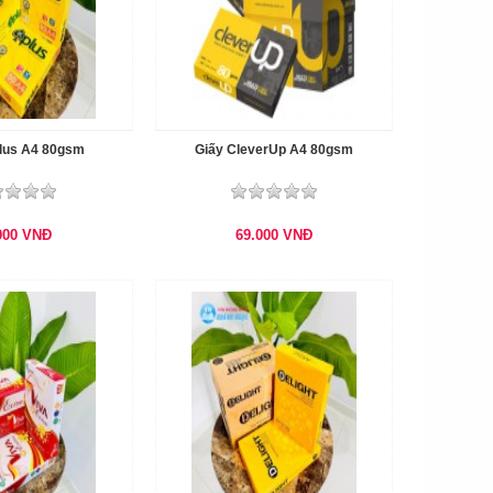
Plus A4 80gsm
Giấy CleverUp A4 80gsm
000
VNĐ
69.000
VNĐ