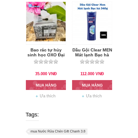
Bao rác tự hủy
Dầu Gội Clear MEN
sinh học OXO Đại
Mát lạnh Bạc hà
340g
35.000
VNĐ
112.000
VNĐ
MUA HÀNG
MUA HÀNG
Ưa thích
Ưa thích
Tags:
mua Nước Rửa Chén Gift Chanh 3.8