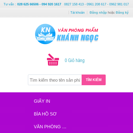
Tư vấn
:
028 625 66506 - 094 920 1617
0827 158 413 - 0961 208 617 - 0962 981 017
Tài khoản
Đăng nhập
hoặc
Đăng ký
0 Giỏ hàng
TÌM KIẾM
GIẤY IN
BÌA HỒ SƠ
VĂN PHÒNG PHẨM