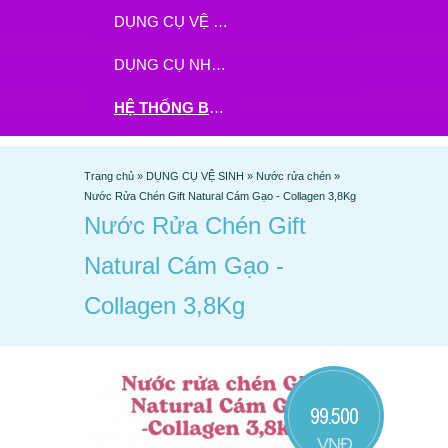
DỤNG CỤ VỆ SINH
DỤNG CỤ NHÀ BẾP
HỆ THỐNG BHX - TGDĐ ĐẶT HÀNG TẠI ĐÂY
Trang chủ
»
DỤNG CỤ VỆ SINH
»
Nước rửa chén
»
Nước Rửa Chén Gift Natural Cám Gạo - Collagen 3,8Kg
Nước Rửa Chén Gift
Natural Cám Gạo -
Collagen 3,8Kg
99.500
VNĐ