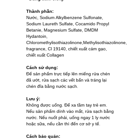
Thành phần:
Nước, Sodium Alkylbenzene Sulfonate,
Sodium Laureth Sulfate, Cocamido Propyl
Betanie, Magnesium Sulfate, DMDM
Hydantoin,
Chloromethylisothiazolinone,Methylisothiazolinone,
fragrance, Cl 19140, chiết xuất cám gạo,
chiết xuất Collagen
Cách sử dụng:
Để sản phẩm trực tiếp lên miếng rửa chén
đã ướt, rửa sạch các vết bẩn và tráng lại
chén đĩa bằng nước sạch.
Lưu ý:
Không được uống. Để xa tầm tay trẻ em.
Nếu
sản phẩm
dính vào mắt, rửa sạch bằng
nước. Nếu nuốt phải, uống ngay 1 ly nước
hoặc sữa, nếu cần thì đến cơ sở y tế.
Cách bảo quản: