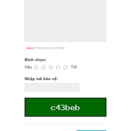
Lưu ý:
Không hỗ trợ HTML!
Bình chọn:
Xấu
Tốt
Nhập mã bảo vệ: