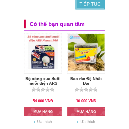
TIẾP TỤC
Có thể bạn quan tâm
Bộ xông xua đuổi
Bao rác Đệ Nhất
muỗi điện ARS
Đại
Nomat P60
54.000
VNĐ
30.000
VNĐ
MUA HÀNG
MUA HÀNG
Ưa thích
Ưa thích