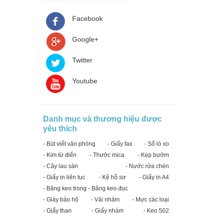
Facebook
Google+
Twitter
Youtube
Danh mục và thương hiệu được
yêu thích
- Bút viết văn phòng
- Giấy fax
- Sổ lò xo
- Kim từ điển
- Thước mica
- Kẹp bướm
- Cây lau sàn
- Nước rửa chén
- Giấy in liên tục
- Kệ hồ sơ
- Giấy in A4
- Băng keo trong - Băng keo đục
- Giày bảo hộ
- Vải nhám
- Mực các loại
- Giấy than
- Giấy nhám
- Keo 502