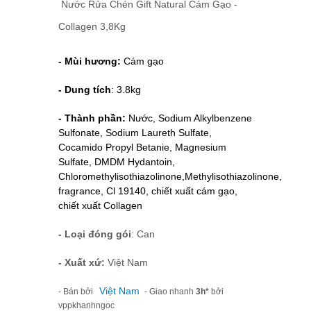
Nước Rửa Chén Gift Natural Cám Gạo -
Collagen 3,8Kg
- Mùi hương:
Cám gạo
- Dung tích
: 3.8kg
- Thành phần:
Nước, Sodium Alkylbenzene
Sulfonate, Sodium Laureth Sulfate,
Cocamido Propyl Betanie, Magnesium
Sulfate, DMDM Hydantoin,
Chloromethylisothiazolinone,Methylisothiazolinone,
fragrance, Cl 19140, chiết xuất cám gạo,
chiết xuất Collagen
- Loại đóng gói
: Can
- Xuất xứ:
Việt Nam
Việt Nam
- Bán bởi
- Giao nhanh
3h*
bởi
vppkhanhngoc