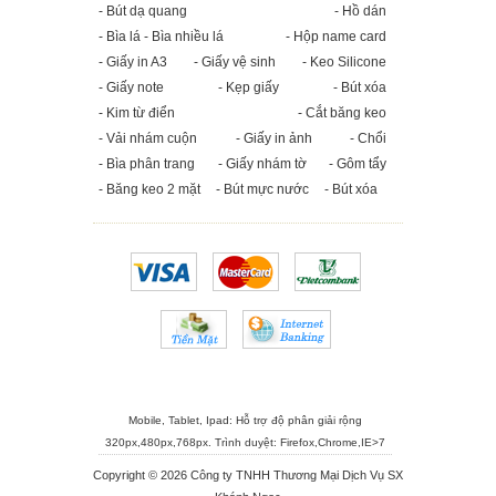
- Bút dạ quang
- Hồ dán
- Bìa lá - Bìa nhiều lá
- Hộp name card
- Giấy in A3
- Giấy vệ sinh
- Keo Silicone
- Giấy note
- Kẹp giấy
- Bút xóa
- Kim từ điển
- Cắt băng keo
- Vải nhám cuộn
- Giấy in ảnh
- Chổi
- Bìa phân trang
- Giấy nhám tờ
- Gôm tẩy
- Băng keo 2 mặt
- Bút mực nước
- Bút xóa
Mobile, Tablet, Ipad: Hỗ trợ độ phân giải rộng
320px,480px,768px. Trình duyệt:
Firefox
,
Chrome
,
IE>7
Copyright © 2026 Công ty TNHH Thương Mại Dịch Vụ SX