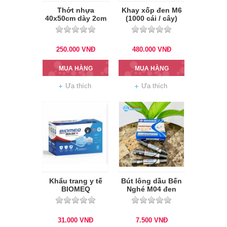
Thớt nhựa
Khay xốp đen M6
40x50cm dày 2cm
(1000 cái / cây)
250.000
VNĐ
480.000
VNĐ
MUA HÀNG
MUA HÀNG
Ưa thích
Ưa thích
Khẩu trang y tế
Bút lông dầu Bến
BIOMEQ
Nghé M04 đen
31.000
VNĐ
7.500
VNĐ