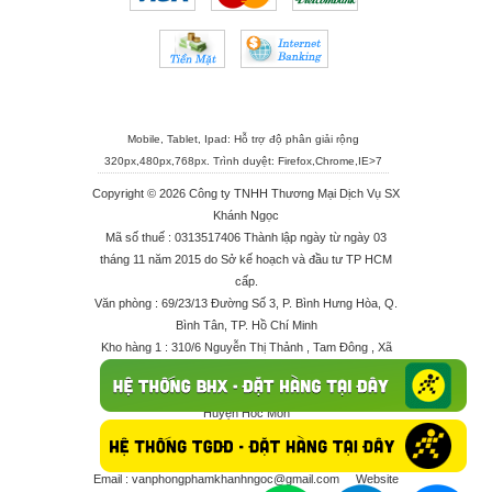
Mobile, Tablet, Ipad: Hỗ trợ độ phân giải rộng
320px,480px,768px. Trình duyệt:
Firefox
,
Chrome
,
IE>7
Copyright © 2026 Công ty TNHH Thương Mại Dịch Vụ SX
Khánh Ngọc
Mã số thuế : 0313517406 Thành lập ngày từ ngày 03
tháng 11 năm 2015 do Sở kế hoạch và đầu tư TP HCM
cấp.
Văn phòng : 69/23/13 Đường Số 3, P. Bình Hưng Hòa, Q.
Bình Tân, TP. Hồ Chí Minh
Kho hàng 1 : 310/6 Nguyễn Thị Thảnh , Tam Đông , Xã
Thới Tam Thôn , Huyện Hóc Môn
Kho hàng 2 : 68/2X Ấp Đông 1 , Xã Thới Tam Thôn ,
Huyện Hóc Môn
Điện thoại : 028 625 66506 - 0909 682 189 - 082 7158
413 - 096 298 10 17 - 0961 208 617
Email :
vanphongphamkhanhngoc@gmail.com
Website