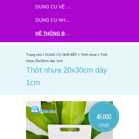
DỤNG CỤ VỆ SINH
DỤNG CỤ NHÀ BẾP
HỆ THỐNG BHX - TGDĐ ĐẶT HÀNG TẠI ĐÂY
Trang chủ
»
DỤNG CỤ NHÀ BẾP
»
Thớt nhựa
»
Thớt
nhựa 20x30cm dày 1cm
Thớt nhựa 20x30cm dày
1cm
45.000
VNĐ