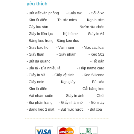
yêu thích
- Bút viết văn phòng
- Giấy fax
- Sổ lò xo
- Kim từ điển
- Thước mica
- Kẹp bướm
- Cây lau sàn
- Nước rửa chén
- Giấy in liên tục
- Kệ hồ sơ
- Giấy in A4
- Băng keo trong - Băng keo đục
- Giày bảo hộ
- Vải nhám
- Mực các loại
- Giấy than
- Giấy nhám
- Keo 502
- Bút dạ quang
- Hồ dán
- Bìa lá - Bìa nhiều lá
- Hộp name card
- Giấy in A3
- Giấy vệ sinh
- Keo Silicone
- Giấy note
- Kẹp giấy
- Bút xóa
- Kim từ điển
- Cắt băng keo
- Vải nhám cuộn
- Giấy in ảnh
- Chổi
- Bìa phân trang
- Giấy nhám tờ
- Gôm tẩy
- Băng keo 2 mặt
- Bút mực nước
- Bút xóa