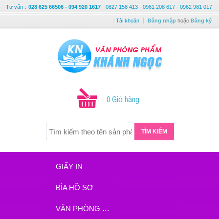
Tư vấn
:
028 625 66506 - 094 920 1617
0827 158 413 - 0961 208 617 - 0962 981 017
Tài khoản
Đăng nhập
hoặc
Đăng ký
0 Giỏ hàng
TÌM KIẾM
GIẤY IN
BÌA HỒ SƠ
VĂN PHÒNG PHẨM