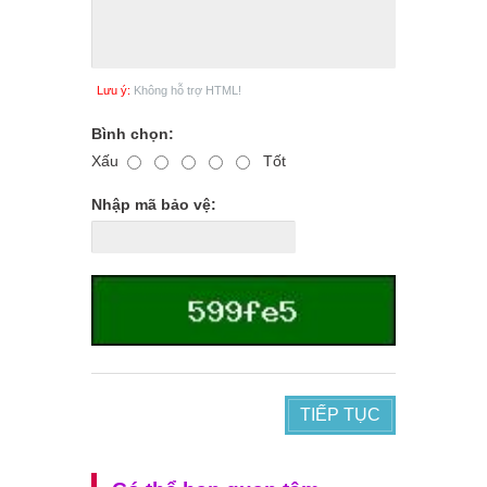
Lưu ý:
Không hỗ trợ HTML!
Bình chọn:
Xấu
Tốt
Nhập mã bảo vệ:
TIẾP TỤC