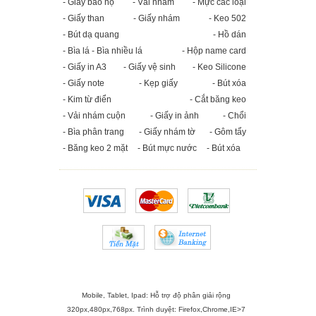
- Giày bảo hộ
- Vải nhám
- Mực các loại
- Giấy than
- Giấy nhám
- Keo 502
- Bút dạ quang
- Hồ dán
- Bìa lá - Bìa nhiều lá
- Hộp name card
- Giấy in A3
- Giấy vệ sinh
- Keo Silicone
- Giấy note
- Kẹp giấy
- Bút xóa
- Kim từ điển
- Cắt băng keo
- Vải nhám cuộn
- Giấy in ảnh
- Chổi
- Bìa phân trang
- Giấy nhám tờ
- Gôm tẩy
- Băng keo 2 mặt
- Bút mực nước
- Bút xóa
Mobile, Tablet, Ipad: Hỗ trợ độ phân giải rộng
320px,480px,768px. Trình duyệt:
Firefox
,
Chrome
,
IE>7