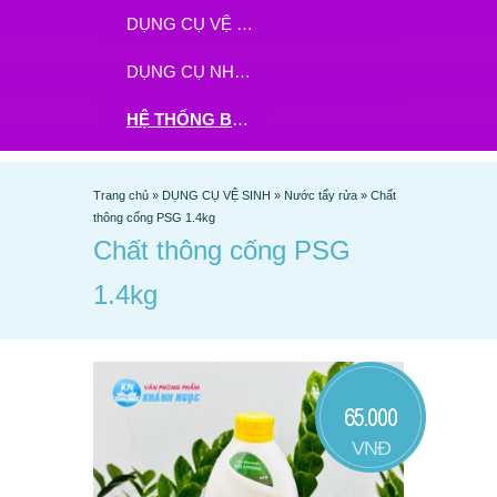
DỤNG CỤ VỆ SINH
DỤNG CỤ NHÀ BẾP
HỆ THỐNG BHX - TGDĐ ĐẶT HÀNG TẠI ĐÂY
Trang chủ
»
DỤNG CỤ VỆ SINH
»
Nước tẩy rửa
»
Chất
thông cống PSG 1.4kg
Chất thông cống PSG
1.4kg
65.000
VNĐ