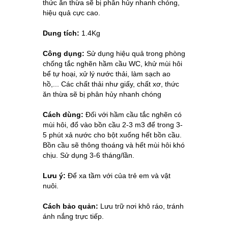
thức ăn thừa sẽ bị phân hủy nhanh chóng,
hiệu quả cực cao.
Dung tích:
1.4Kg
Công dụng:
Sử dụng hiệu quả trong phòng
chống tắc nghẽn hầm cầu WC, khử mùi hôi
bể tự hoại, xử lý nước thải, làm sạch ao
hồ,... Các chất thải như giấy, chất xơ, thức
ăn thừa sẽ bị phân hủy nhanh chóng
Cách dùng:
Đối với hầm cầu tắc nghẽn có
mùi hôi, đổ vào bồn cầu 2-3 m3 để trong 3-
5 phút xả nước cho bột xuống hết bồn cầu.
Bồn cầu sẽ thông thoáng và hết mùi hôi khó
chịu. Sử dụng 3-6 tháng/lần.
Lưu ý:
Để xa tầm với của trẻ em và vật
nuôi.
Cách bảo quản:
Lưu trữ nơi khô ráo, tránh
ánh nắng trực tiếp.