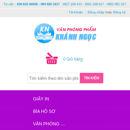
Tư vấn
:
028 625 66506 - 094 920 1617
0827 158 413 - 0961 208 617 - 0962 981 017
Tài khoản
Đăng nhập
hoặc
Đăng ký
0 Giỏ hàng
TÌM KIẾM
GIẤY IN
BÌA HỒ SƠ
VĂN PHÒNG PHẨM