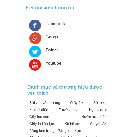
Kết nối với chúng tôi
Facebook
Google+
Twitter
Youtube
Danh mục và thương hiệu được
yêu thích
- Bút viết văn phòng
- Giấy fax
- Sổ lò xo
- Kim từ điển
- Thước mica
- Kẹp bướm
- Cây lau sàn
- Nước rửa chén
- Giấy in liên tục
- Kệ hồ sơ
- Giấy in A4
- Băng keo trong - Băng keo đục