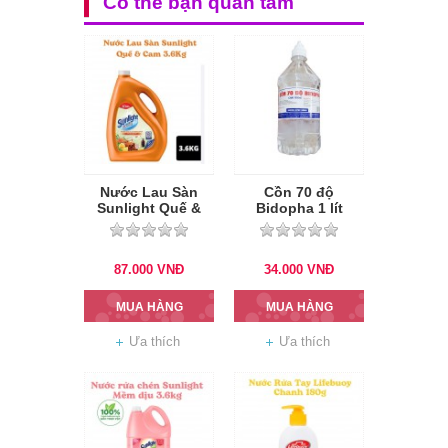
Có thể bạn quan tâm
Nước Lau Sàn
Cồn 70 độ
Sunlight Quế &
Bidopha 1 lít
Cam 3.6Kg
87.000
VNĐ
34.000
VNĐ
MUA HÀNG
MUA HÀNG
Ưa thích
Ưa thích