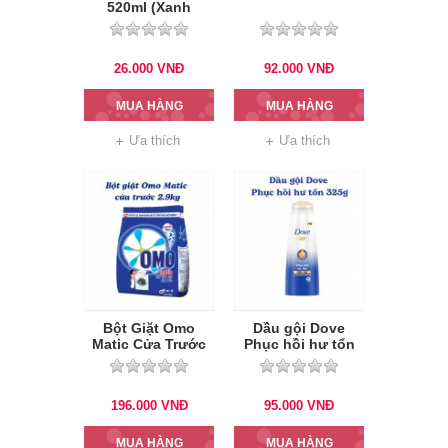
520ml (Xanh
Dương)
26.000
VNĐ
92.000
VNĐ
MUA HÀNG
MUA HÀNG
Ưa thích
Ưa thích
Bột Giặt Omo
Dầu gội Dove
Matic Cửa Trước
Phục hồi hư tổn
2.9Kg
325g
196.000
VNĐ
95.000
VNĐ
MUA HÀNG
MUA HÀNG